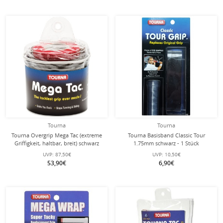
Tourna
Tourna
Tourna Overgrip Mega Tac (extreme
Tourna Basisband Classic Tour
Griffigkeit, haltbar, breit) schwarz
1.75mm schwarz - 1 Stück
30er Clip-Beutel
UVP:
87,50€
UVP:
10,50€
53,90€
6,90€