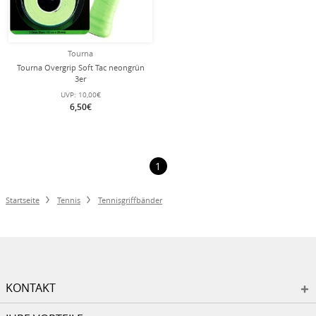
Tourna
Tourna Overgrip Soft Tac neongrün
3er
UVP:
10,00€
6,50€
1
Startseite
Tennis
Tennisgriffbänder
KONTAKT