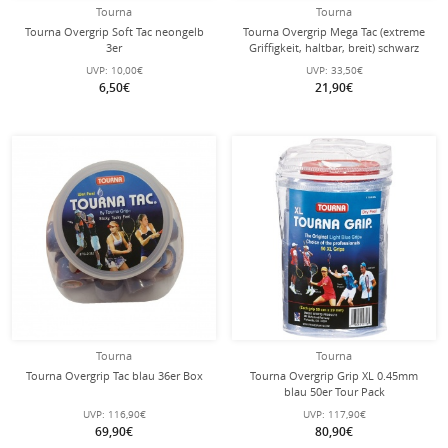
Tourna
Tourna
Tourna Overgrip Soft Tac neongelb
Tourna Overgrip Mega Tac (extreme
3er
Griffigkeit, haltbar, breit) schwarz
10er
UVP:
10,00€
UVP:
33,50€
6,50€
21,90€
Tourna
Tourna
Tourna Overgrip Tac blau 36er Box
Tourna Overgrip Grip XL 0.45mm
blau 50er Tour Pack
UVP:
116,90€
UVP:
117,90€
69,90€
80,90€