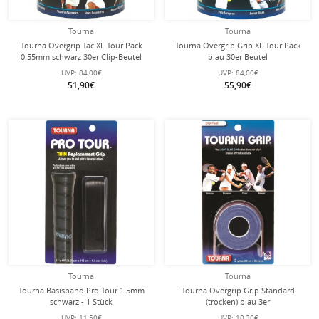
Tourna
Tourna
Tourna Overgrip Tac XL Tour Pack
Tourna Overgrip Grip XL Tour Pack
0.55mm schwarz 30er Clip-Beutel
blau 30er Beutel
UVP:
84,00€
UVP:
84,00€
51,90€
55,90€
Tourna
Tourna
Tourna Basisband Pro Tour 1.5mm
Tourna Overgrip Grip Standard
schwarz - 1 Stück
(trocken) blau 3er
UVP:
11,50€
UVP:
10,30€