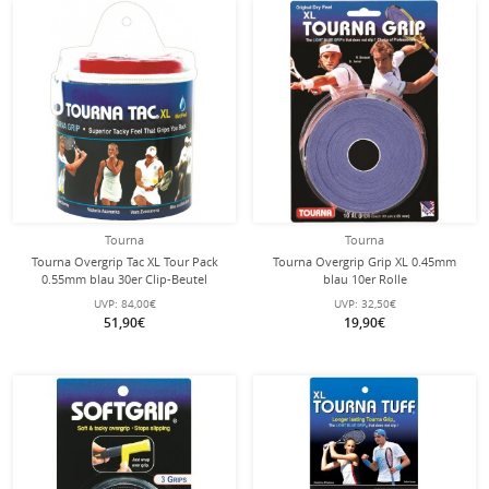
Tourna
Tourna
Tourna Overgrip Tac XL Tour Pack
Tourna Overgrip Grip XL 0.45mm
0.55mm blau 30er Clip-Beutel
blau 10er Rolle
UVP:
84,00€
UVP:
32,50€
51,90€
19,90€