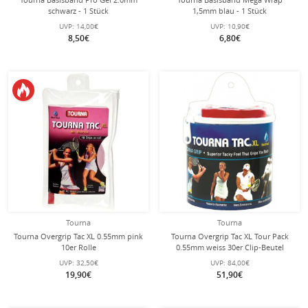
schwarz - 1 Stück
1,5mm blau - 1 Stück
UVP:
14,00€
UVP:
10,90€
8,50€
6,80€
Tourna
Tourna
Tourna Overgrip Tac XL 0.55mm pink
Tourna Overgrip Tac XL Tour Pack
10er Rolle
0.55mm weiss 30er Clip-Beutel
UVP:
32,50€
UVP:
84,00€
19,90€
51,90€