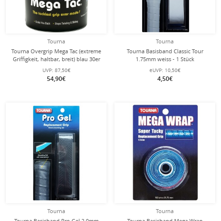
Tourna
Tourna
Tourna Overgrip Mega Tac (extreme
Tourna Basisband Classic Tour
Griffigkeit, haltbar, breit) blau 30er
1.75mm weiss - 1 Stück
Clip-Beutel
UVP:
87,50€
eUVP:
10,50€
54,90€
4,50€
Tourna
Tourna
Tourna Basisband Pro Gel 2.0mm
Tourna Basisband Mega Wrap