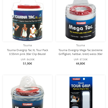
Tourna
Tourna
Tourna Overgrip Tac XL Tour Pack
Tourna Overgrip Mega Tac (extreme
0.55mm pink 30er Clip-Beutel
Griffigkeit, haltbar, breit) weiss 30er
Clip-Beutel
UVP:
84,00€
UVP:
87,50€
51,90€
44,80€