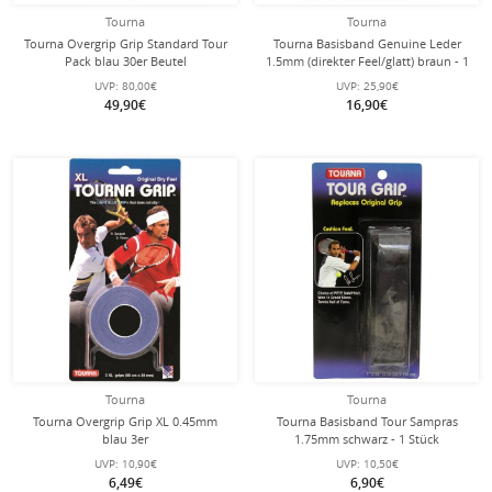
Tourna
Tourna
Tourna Overgrip Grip Standard Tour
Tourna Basisband Genuine Leder
Pack blau 30er Beutel
1.5mm (direkter Feel/glatt) braun - 1
Stück
UVP:
80,00€
UVP:
25,90€
49,90€
16,90€
Tourna
Tourna
Tourna Overgrip Grip XL 0.45mm
Tourna Basisband Tour Sampras
blau 3er
1.75mm schwarz - 1 Stück
UVP:
10,90€
UVP:
10,50€
6,49€
6,90€