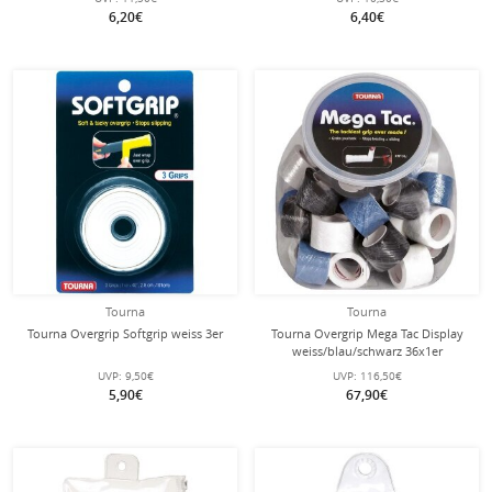
6,20€
6,40€
Tourna
Tourna
Tourna Overgrip Softgrip weiss 3er
Tourna Overgrip Mega Tac Display
weiss/blau/schwarz 36x1er
UVP:
9,50€
UVP:
116,50€
5,90€
67,90€