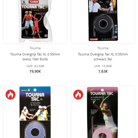
Tourna
Tourna
Tourna Overgrip Tac XL 0.55mm
Tourna Overgrip Tac XL 0.55mm
weiss 10er Rolle
schwarz 3er
UVP:
32,50€
UVP:
10,90€
19,90€
7,63€