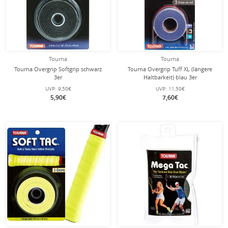
Tourna
Tourna
Tourna Overgrip Softgrip schwarz
Tourna Overgrip Tuff XL (längere
3er
Haltbarkeit) blau 3er
UVP:
9,50€
UVP:
11,50€
5,90€
7,60€