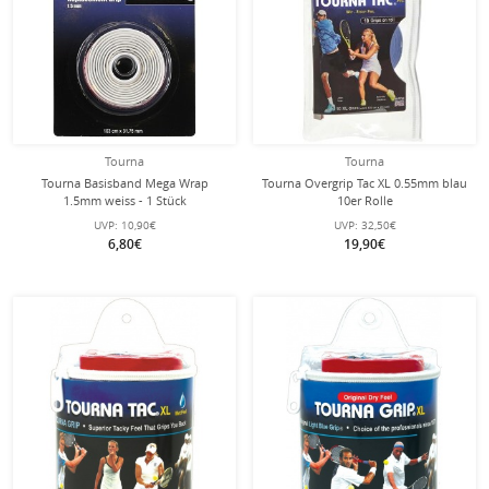
Tourna
Tourna
Tourna Basisband Mega Wrap
Tourna Overgrip Tac XL 0.55mm blau
1.5mm weiss - 1 Stück
10er Rolle
UVP:
10,90€
UVP:
32,50€
6,80€
19,90€