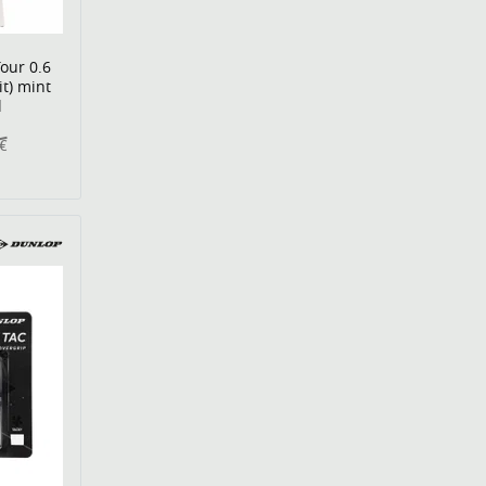
our 0.6
it) mint
l
0€