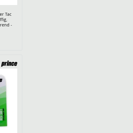
er Tac
fig,
rend -