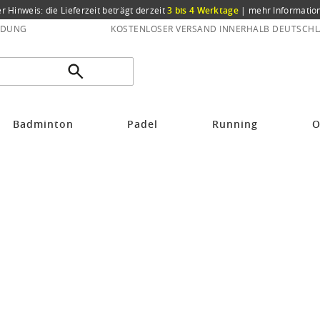
er Hinweis: die Lieferzeit beträgt derzeit
3 bis 4 Werktage
|
mehr Informatio
NDUNG
KOSTENLOSER VERSAND INNERHALB DEUTSCHL
Badminton
Padel
Running
O