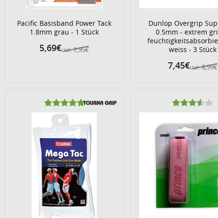
Pacific Basisband Power Tack
Dunlop Overgrip Sup
1.8mm grau - 1 Stück
0.5mm - extrem grif
feuchtigkeitsabsorbie
5,69€
weiss - 3 Stück
7,95€
UVP:
7,45€
8,99€
UVP: