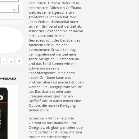
verhindern. Ursache dafür ist in
den meisten Fällen ein Griffband,
welches seine Eigenschaften
größtenteils verloren hat. Wie
jedes Verbrauchsmaterial nutzt
sich ein Griffband mit der Zeit ab,
selbst das Basisband bleibt davon
nicht verschont. In der
Gewebeschicht des Basisbandes
sammeln sich durch den
permanenten Schweißeintrag
beim spielen mit der Zeit eine
ganze Menge an Substanzen an
3
4
und das Band kommt wie ein
Schwamm an seine
Kapazitätsgrenze. Mit einerm
neuen Griffband kann das
Problem aber fast immer behoben
werden. Ein Overgrip zum Schutz
des Basisbandes oder zum
Erzeugen eines spezifischen
Griffgefühls ist dabei immer eine
Option, die man in Erwägung
ziehen sollte.
tennistown führt eine große
Vielzahl an Basisbändern und
Overgrips, ob glatt. perforiert oder
mit Oberflächensturktur, mit sehr
trockenem oder klebrigen