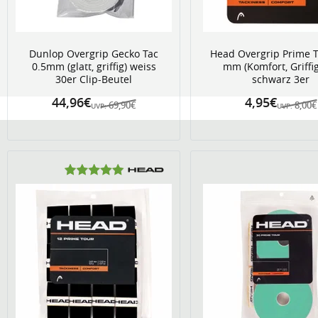
Dunlop Overgrip Gecko Tac
Head Overgrip Prime T
0.5mm (glatt, griffig) weiss
mm (Komfort, Griffig
30er Clip-Beutel
schwarz 3er
44,96€
4,95€
69,90€
8,00€
UVP:
UVP: