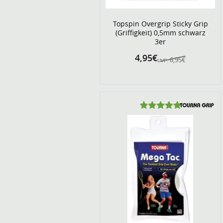
Topspin Overgrip Sticky Grip
(Griffigkeit) 0,5mm schwarz
3er
4,95€
6,95€
UVP: