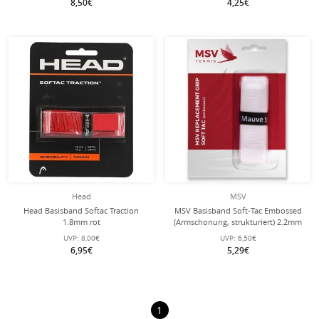
8,50€
4,25€
Head
MSV
Head Basisband Softac Traction
MSV Basisband Soft-Tac Embossed
1.8mm rot
(Armschonung, strukturiert) 2.2mm
weiss - 1 Stück
UVP:
8,00€
UVP:
6,50€
6,95€
5,29€
1