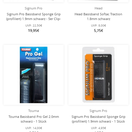
Signum Pro
Head
Signum Pro Basisband Sponge Grip
Head Basisband Softac Traction
(profiliert) 1.9mm schwarz - 5er Clip-
1.8mm schwarz
Beutel
UVP:
22,50€
UVP:
8,00€
19,95€
5,75€
Tourna
Signum Pro
Tourna Basisband Pro Gel 2.0mm
Signum Pro Basisband Sponge Grip
schwarz - 1 Stück
(profiliert) 1.9mm schwarz - 1 Stück
UVP:
14,00€
UVP:
4,95€