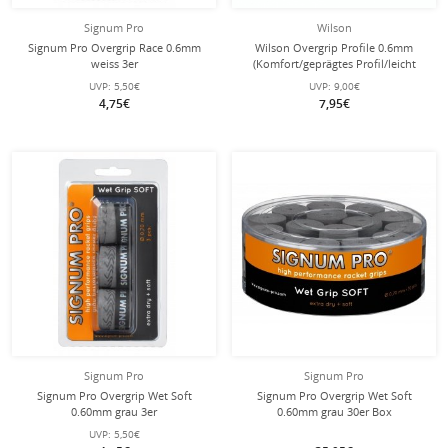
Signum Pro
Wilson
Signum Pro Overgrip Race 0.6mm
Wilson Overgrip Profile 0.6mm
weiss 3er
(Komfort/geprägtes Profil/leicht
haftend) weiss 3er
UVP:
5,50€
UVP:
9,00€
4,75€
7,95€
Signum Pro
Signum Pro
Signum Pro Overgrip Wet Soft
Signum Pro Overgrip Wet Soft
0.60mm grau 3er
0.60mm grau 30er Box
UVP:
5,50€