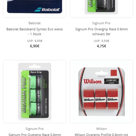
Babolat
Signum Pro
Babolat Basisband Syntec Evo weiss
Signum Pro Overgrip Race 0.6mm
- 1 Stück
schwarz 3er
UVP:
8,95€
UVP:
5,50€
6,90€
4,75€
Signum Pro
Wilson
Signum Pro Overgrip Race 0.6mm
Wilson Overgrip Profile 0.6mm rot