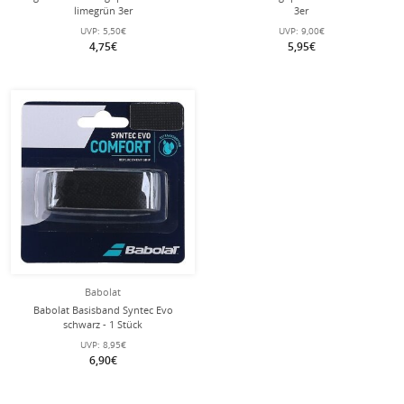
limegrün 3er
3er
UVP:
5,50€
UVP:
9,00€
4,75€
5,95€
Babolat
Babolat Basisband Syntec Evo
schwarz - 1 Stück
UVP:
8,95€
6,90€