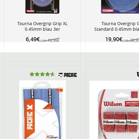
Tourna Overgrip Grip XL
Tourna Overgrip 
0.45mm blau 3er
Standard 0.45mm bla
6,49€
19,90€
10,90€
28,9
UVP:
UVP: