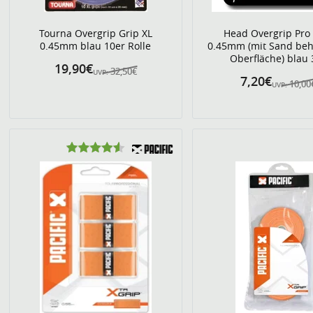
Tourna Overgrip Grip XL
Head Overgrip Pro
0.45mm blau 10er Rolle
0.45mm (mit Sand beh
Oberfläche) blau 
19,90€
32,50€
UVP:
7,20€
10,00
UVP: