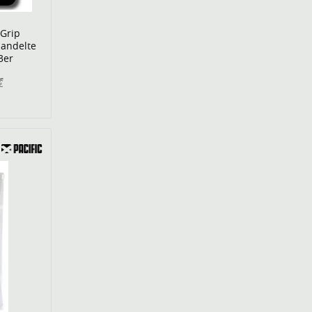
 Grip
andelte
3er
€