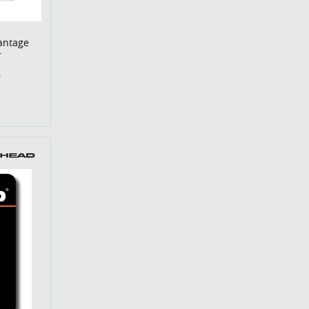
antage
r
€