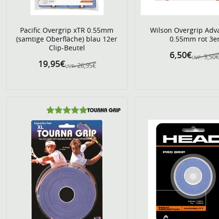
Pacific Overgrip xTR 0.55mm
Wilson Overgrip Adv
(samtige Oberfläche) blau 12er
0.55mm rot 3e
Clip-Beutel
6,50€
9,50
UVP:
19,95€
26,95€
UVP: