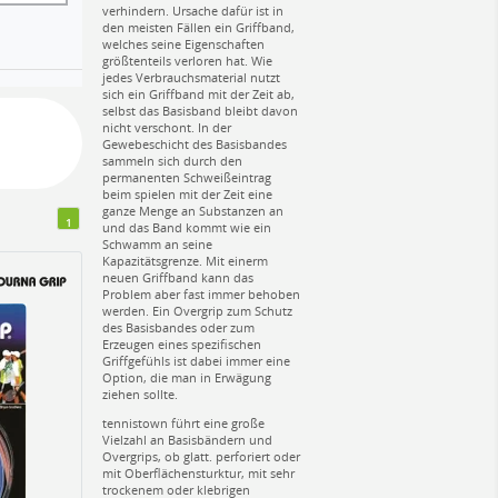
verhindern. Ursache dafür ist in
den meisten Fällen ein Griffband,
welches seine Eigenschaften
größtenteils verloren hat. Wie
jedes Verbrauchsmaterial nutzt
sich ein Griffband mit der Zeit ab,
selbst das Basisband bleibt davon
nicht verschont. In der
Gewebeschicht des Basisbandes
sammeln sich durch den
permanenten Schweißeintrag
beim spielen mit der Zeit eine
ganze Menge an Substanzen an
1
und das Band kommt wie ein
Schwamm an seine
Kapazitätsgrenze. Mit einerm
neuen Griffband kann das
Problem aber fast immer behoben
werden. Ein Overgrip zum Schutz
des Basisbandes oder zum
Erzeugen eines spezifischen
Griffgefühls ist dabei immer eine
Option, die man in Erwägung
ziehen sollte.
tennistown führt eine große
Vielzahl an Basisbändern und
Overgrips, ob glatt. perforiert oder
mit Oberflächensturktur, mit sehr
trockenem oder klebrigen