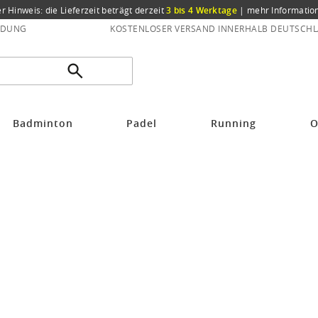
er Hinweis: die Lieferzeit beträgt derzeit
3 bis 4 Werktage
|
mehr Informatio
NDUNG
KOSTENLOSER VERSAND INNERHALB DEUTSCHL
Badminton
Padel
Running
O