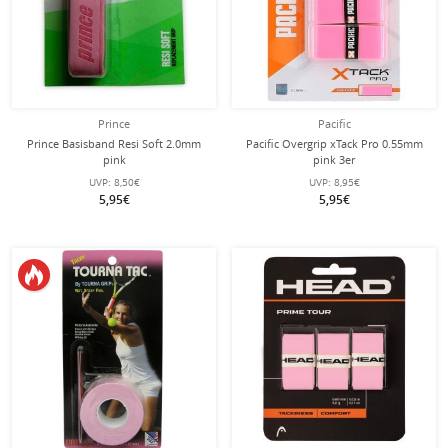
Prince
Pacific
Prince Basisband Resi Soft 2.0mm
Pacific Overgrip xTack Pro 0.55mm
pink
pink 3er
UVP:
8,50€
UVP:
8,95€
5,95€
5,95€