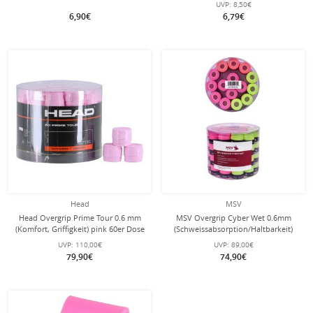
UVP:
8,50€
6,90€
6,79€
Head
MSV
Head Overgrip Prime Tour 0.6 mm
MSV Overgrip Cyber Wet 0.6mm
(Komfort, Griffigkeit) pink 60er Dose
(Schweissabsorption/Haltbarkeit)
neongelb/orange/pink 60er Box
UVP:
110,00€
UVP:
89,00€
79,90€
74,90€