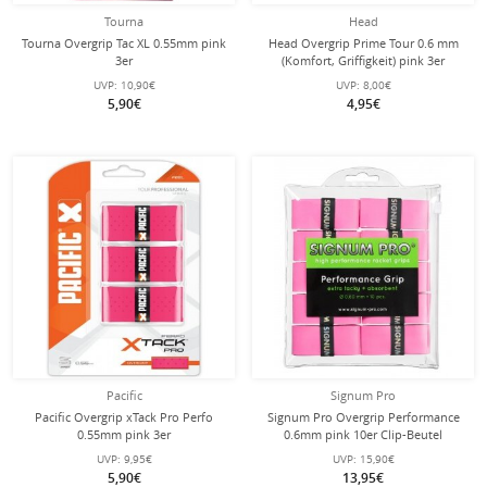
Tourna
Head
Tourna Overgrip Tac XL 0.55mm pink
Head Overgrip Prime Tour 0.6 mm
3er
(Komfort, Griffigkeit) pink 3er
UVP:
10,90€
UVP:
8,00€
5,90€
4,95€
Pacific
Signum Pro
Pacific Overgrip xTack Pro Perfo
Signum Pro Overgrip Performance
0.55mm pink 3er
0.6mm pink 10er Clip-Beutel
UVP:
9,95€
UVP:
15,90€
5,90€
13,95€