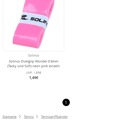
Solinco
Solinco Overgrip Wonder 0.6mm
(Tacky und Soft) neon pink einzeln
1er
UVP:
1,95€
1,49€
1
Startseite
Tennis
Tennisgriffbänder