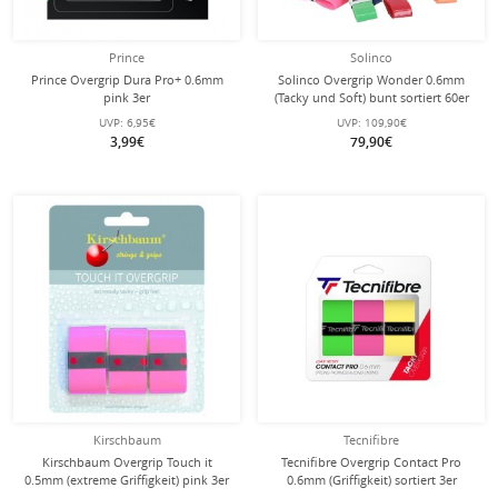
Prince
Solinco
Prince Overgrip Dura Pro+ 0.6mm
Solinco Overgrip Wonder 0.6mm
pink 3er
(Tacky und Soft) bunt sortiert 60er
Box
UVP:
6,95€
UVP:
109,90€
3,99€
79,90€
Kirschbaum
Tecnifibre
Kirschbaum Overgrip Touch it
Tecnifibre Overgrip Contact Pro
0.5mm (extreme Griffigkeit) pink 3er
0.6mm (Griffigkeit) sortiert 3er