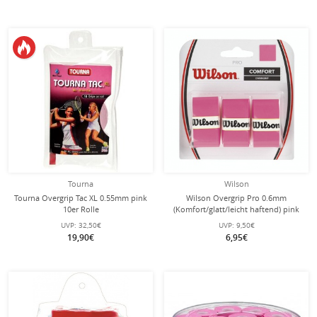
Tourna
Wilson
Tourna Overgrip Tac XL 0.55mm pink
Wilson Overgrip Pro 0.6mm
10er Rolle
(Komfort/glatt/leicht haftend) pink
3er
UVP:
32,50€
UVP:
9,50€
19,90€
6,95€