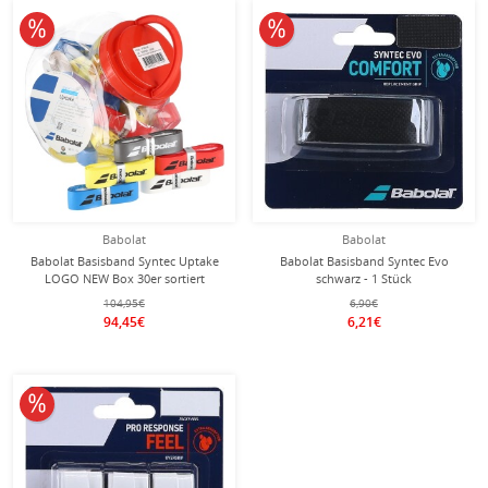
10% reduziert
10% reduziert
Babolat
Babolat
Babolat Basisband Syntec Uptake
Babolat Basisband Syntec Evo
LOGO NEW Box 30er sortiert
schwarz - 1 Stück
104,95€
6,90€
94,45€
6,21€
10% reduziert