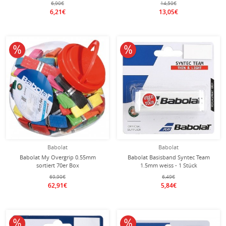
6,90€
14,50€
6,21€
13,05€
10% reduziert
10% reduziert
Babolat
Babolat
Babolat My Overgrip 0.55mm
Babolat Basisband Syntec Team
sortiert 70er Box
1.5mm weiss - 1 Stück
69,90€
6,49€
62,91€
5,84€
10% reduziert
10% reduziert