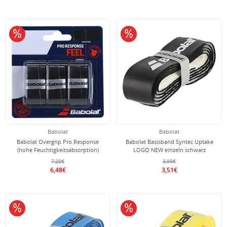
10% reduziert
10% reduziert
Babolat
Babolat
Babolat Overgrip Pro Response
Babolat Basisband Syntec Uptake
(hohe Feuchtigkeitsabsorption)
LOGO NEW einzeln schwarz
0.45mm schwarz 3er
7,20€
3,90€
6,48€
3,51€
10% reduziert
10% reduziert