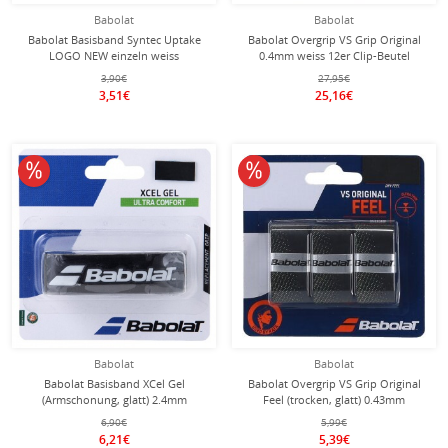
Babolat
Babolat
Babolat Basisband Syntec Uptake
Babolat Overgrip VS Grip Original
LOGO NEW einzeln weiss
0.4mm weiss 12er Clip-Beutel
3,90€
27,95€
3,51€
25,16€
10% reduziert
10% reduziert
Babolat
Babolat
Babolat Basisband XCel Gel
Babolat Overgrip VS Grip Original
(Armschonung, glatt) 2.4mm
Feel (trocken, glatt) 0.43mm
schwarz
schwarz/gelb - 3 Stück
6,90€
5,99€
6,21€
5,39€