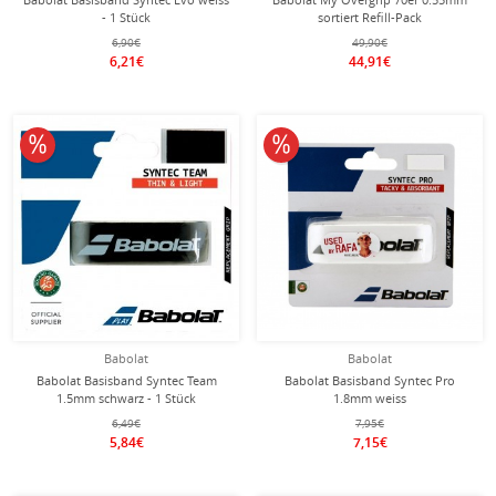
- 1 Stück
sortiert Refill-Pack
6,90€
49,90€
6,21€
44,91€
10% reduziert
10% reduziert
Babolat
Babolat
Babolat Basisband Syntec Team
Babolat Basisband Syntec Pro
1.5mm schwarz - 1 Stück
1.8mm weiss
6,49€
7,95€
5,84€
7,15€