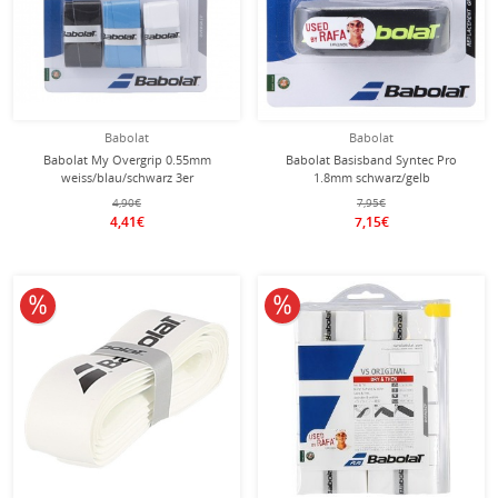
Babolat
Babolat
Babolat My Overgrip 0.55mm
Babolat Basisband Syntec Pro
weiss/blau/schwarz 3er
1.8mm schwarz/gelb
4,90€
7,95€
4,41€
7,15€
10% reduziert
10% reduziert