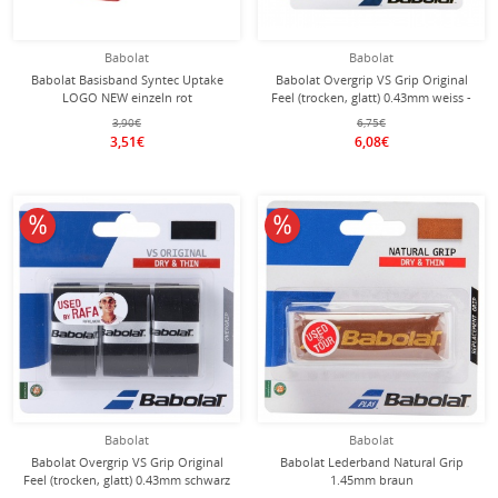
Babolat
Babolat
Babolat Basisband Syntec Uptake
Babolat Overgrip VS Grip Original
LOGO NEW einzeln rot
Feel (trocken, glatt) 0.43mm weiss -
3 Stück
3,90€
6,75€
3,51€
6,08€
10% reduziert
10% reduziert
Babolat
Babolat
Babolat Overgrip VS Grip Original
Babolat Lederband Natural Grip
Feel (trocken, glatt) 0.43mm schwarz
1.45mm braun
- 3 Stück