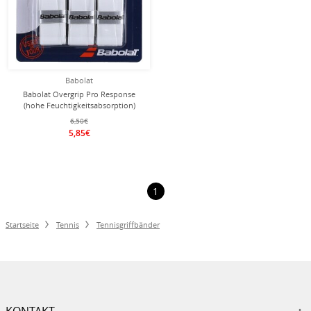
Babolat
Babolat Overgrip Pro Response
(hohe Feuchtigkeitsabsorption)
0.45mm weiss 3er
6,50€
5,85€
1
Startseite
Tennis
Tennisgriffbänder