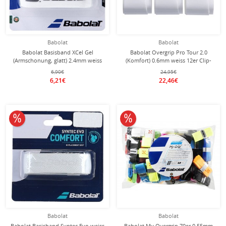
Babolat
Babolat
Babolat Basisband XCel Gel
Babolat Overgrip Pro Tour 2.0
(Armschonung, glatt) 2.4mm weiss
(Komfort) 0.6mm weiss 12er Clip-
Beutel
6,90€
24,95€
6,21€
22,46€
10% reduziert
10% reduziert
Babolat
Babolat
Babolat Basisband Syntec Evo weiss
Babolat My Overgrip 70er 0.55mm