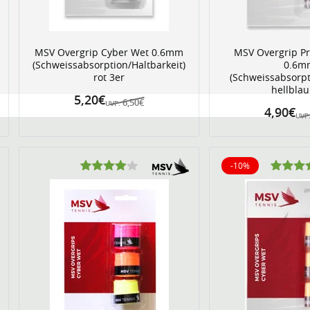
MSV Overgrip Cyber Wet 0.6mm
MSV Overgrip Pr
(Schweissabsorption/Haltbarkeit)
0.6m
rot 3er
(Schweissabsorpt
hellblau
5,20€
6,50€
UVP:
4,90€
UVP
-10%
10% reduziert