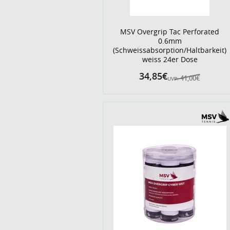
MSV Overgrip Tac Perforated
0.6mm
(Schweissabsorption/Haltbarkeit)
weiss 24er Dose
34,85€
41,00€
UVP: