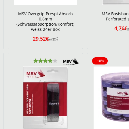
MSV Overgrip Prespi Absorb
MSV Basisband
0.6mm
Perforated 
(Schweissabsorption/Komfort)
4,76€
weiss 24er Box
5
29,52€
32,80€
-10%
10% reduziert