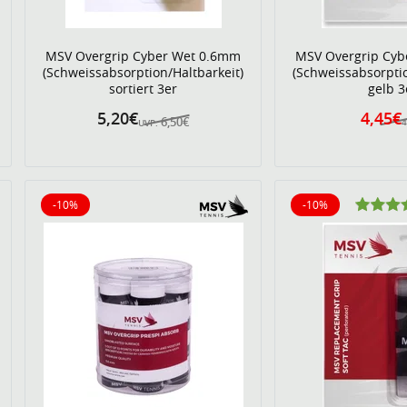
MSV Overgrip Cyber Wet 0.6mm
MSV Overgrip Cyb
(Schweissabsorption/Haltbarkeit)
(Schweissabsorptio
sortiert 3er
gelb 3
5,20€
4,45€
6,50€
4
UVP:
-10%
-10%
10% reduziert
10% reduziert