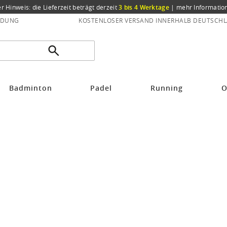
er Hinweis: die Lieferzeit beträgt derzeit
3 bis 4 Werktage
|
mehr Informatio
NDUNG
KOSTENLOSER VERSAND INNERHALB DEUTSCHL
Badminton
Padel
Running
O