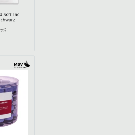
 Soft-Tac
schwarz
,29€