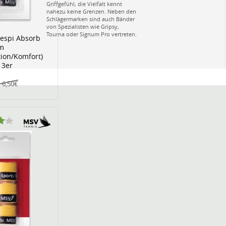
Griffgefühl, die Vielfalt kennt
nahezu keine Grenzen. Neben den
Schlägermarken sind auch Bänder
von Spezialisten wie Gripsy,
Tourna oder Signum Pro vertreten.
espi Absorb
m
ion/Komfort)
 3er
6,50€
: