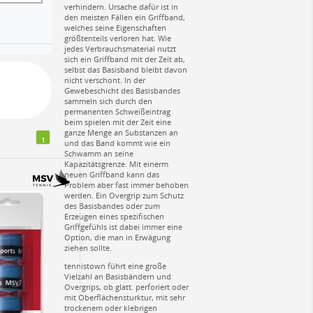
verhindern. Ursache dafür ist in
den meisten Fällen ein Griffband,
welches seine Eigenschaften
größtenteils verloren hat. Wie
jedes Verbrauchsmaterial nutzt
sich ein Griffband mit der Zeit ab,
selbst das Basisband bleibt davon
nicht verschont. In der
Gewebeschicht des Basisbandes
sammeln sich durch den
permanenten Schweißeintrag
beim spielen mit der Zeit eine
ganze Menge an Substanzen an
1
und das Band kommt wie ein
Schwamm an seine
Kapazitätsgrenze. Mit einerm
neuen Griffband kann das
Problem aber fast immer behoben
werden. Ein Overgrip zum Schutz
des Basisbandes oder zum
Erzeugen eines spezifischen
Griffgefühls ist dabei immer eine
Option, die man in Erwägung
ziehen sollte.
tennistown führt eine große
Vielzahl an Basisbändern und
Overgrips, ob glatt. perforiert oder
mit Oberflächensturktur, mit sehr
trockenem oder klebrigen