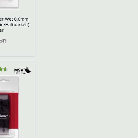
er Wet 0.6mm
n/Haltbarkeit)
er
,95€