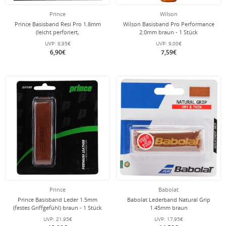
Prince
Wilson
Prince Basisband Resi Pro 1.8mm
Wilson Basisband Pro Performance
(leicht perforiert,
2.0mm braun - 1 Stück
Schweissabsorbtion) braun - 1 Stück
UVP:
8,95€
UVP:
9,00€
6,90€
7,59€
Prince
Babolat
Prince Basisband Leder 1.5mm
Babolat Lederband Natural Grip
(festes Griffgefühl) braun - 1 Stück
1.45mm braun
UVP:
21,95€
UVP:
17,95€