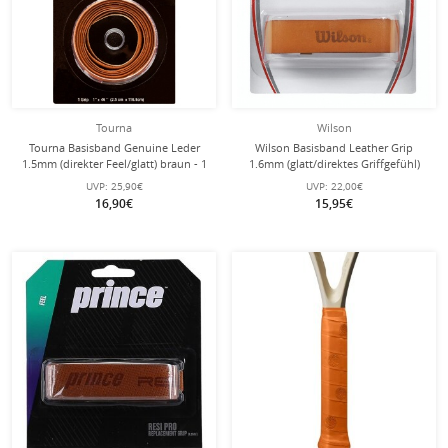
Tourna
Wilson
Tourna Basisband Genuine Leder
Wilson Basisband Leather Grip
1.5mm (direkter Feel/glatt) braun - 1
1.6mm (glatt/direktes Griffgefühl)
Stück
braun - 1 Stück
UVP:
25,90€
UVP:
22,00€
16,90€
15,95€