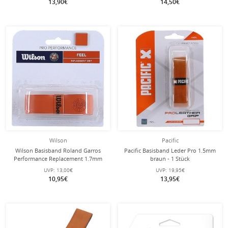
13,90€
14,50€
Wilson
Pacific
Wilson Basisband Roland Garros
Pacific Basisband Leder Pro 1.5mm
Performance Replacement 1.7mm
braun - 1 Stück
orange/braun - 1 Stück
UVP:
13,00€
UVP:
19,95€
10,95€
13,95€