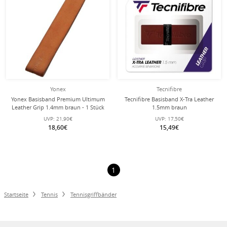
Yonex
Tecnifibre
Yonex Basisband Premium Ultimum
Tecnifibre Basisband X-Tra Leather
Leather Grip 1.4mm braun - 1 Stück
1.5mm braun
UVP:
21,90€
UVP:
17,50€
18,60€
15,49€
1
Startseite
Tennis
Tennisgriffbänder