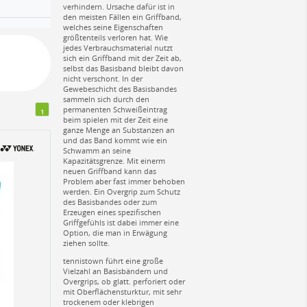
verhindern. Ursache dafür ist in
den meisten Fällen ein Griffband,
welches seine Eigenschaften
größtenteils verloren hat. Wie
jedes Verbrauchsmaterial nutzt
sich ein Griffband mit der Zeit ab,
selbst das Basisband bleibt davon
nicht verschont. In der
Gewebeschicht des Basisbandes
sammeln sich durch den
permanenten Schweißeintrag
1
beim spielen mit der Zeit eine
ganze Menge an Substanzen an
und das Band kommt wie ein
Schwamm an seine
Kapazitätsgrenze. Mit einerm
neuen Griffband kann das
Problem aber fast immer behoben
werden. Ein Overgrip zum Schutz
des Basisbandes oder zum
Erzeugen eines spezifischen
Griffgefühls ist dabei immer eine
Option, die man in Erwägung
ziehen sollte.
tennistown führt eine große
Vielzahl an Basisbändern und
Overgrips, ob glatt. perforiert oder
mit Oberflächensturktur, mit sehr
trockenem oder klebrigen