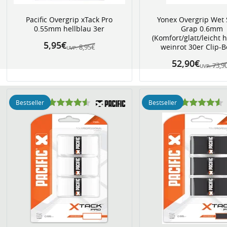
Pacific Overgrip xTack Pro
Yonex Overgrip Wet
0.55mm hellblau 3er
Grap 0.6mm
(Komfort/glatt/leicht 
5,95€
weinrot 30er Clip-B
8,95€
UVP:
52,90€
73,9
UVP:
Bestseller
Bestseller