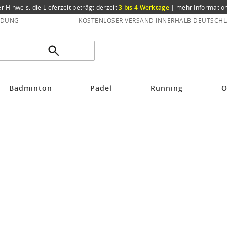
er Hinweis: die Lieferzeit beträgt derzeit
3 bis 4 Werktage
|
mehr Informatio
NDUNG
KOSTENLOSER VERSAND INNERHALB DEUTSCHL
Badminton
Padel
Running
O