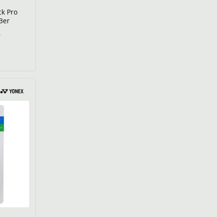
ck Pro
3er
€