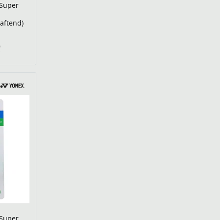
 Super
haftend)
€
 Super