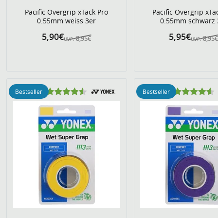
Pacific Overgrip xTack Pro
Pacific Overgrip xTa
0.55mm weiss 3er
0.55mm schwarz 
5,90€
5,95€
8,95€
8,95
UVP:
UVP:
Bestseller
Bestseller