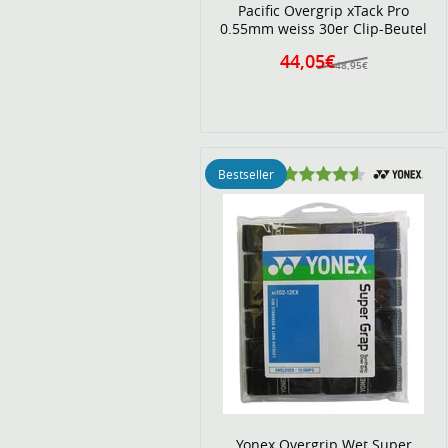
Pacific Overgrip xTack Pro
0.55mm weiss 30er Clip-Beutel
44,05€
48,95€
Bestseller
Yonex Overgrip Wet Super