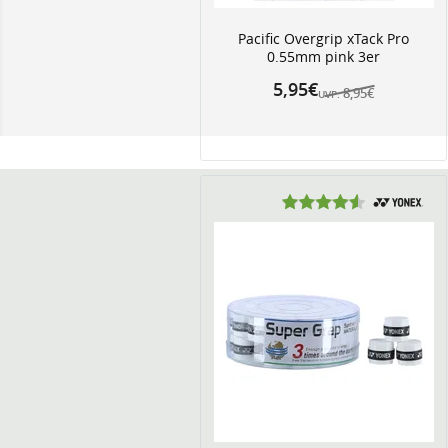
Pacific Overgrip xTack Pro
0.55mm pink 3er
5,95€
8,95€
UVP: