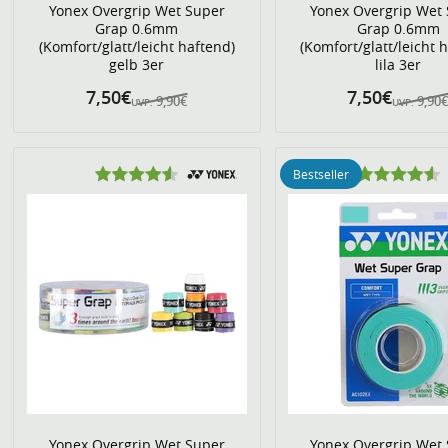
Yonex Overgrip Wet Super
Yonex Overgrip Wet
Grap 0.6mm
Grap 0.6mm
(Komfort/glatt/leicht haftend)
(Komfort/glatt/leicht 
gelb 3er
lila 3er
7,50€
7,50€
9,90€
9,90
UVP:
UVP:
Bestseller
Yonex Overgrip Wet Super
Yonex Overgrip Wet