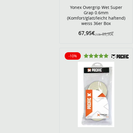
Yonex Overgrip Wet Super
Grap 0.6mm
(Komfort/glatt/leicht haftend)
weiss 36er Box
67,95€
89,90€
UVP:
-10%
10% reduziert