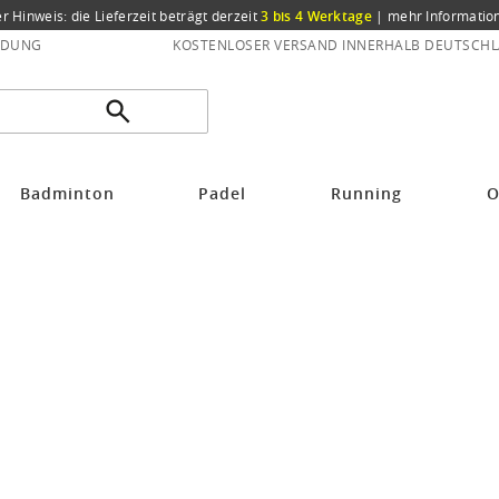
er Hinweis: die Lieferzeit beträgt derzeit
3 bis 4 Werktage
|
mehr Informatio
NDUNG
KOSTENLOSER VERSAND INNERHALB DEUTSCHL
Badminton
Padel
Running
O