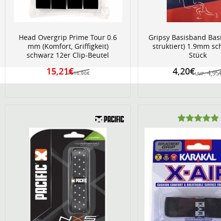
Head Overgrip Prime Tour 0.6
Gripsy Basisband Basic
mm (Komfort, Griffigkeit)
struktiert) 1.9mm sc
schwarz 12er Clip-Beutel
Stück
15,21€
4,20€
4,95
16,90€
UVP: