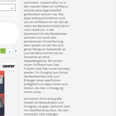
verhindern. Ursache dafür ist in
den meisten Fällen ein Griffband,
welches seine Eigenschaften
größtenteils verloren hat. Wie
jedes Verbrauchsmaterial nutzt
sich ein Griffband mit der Zeit ab,
selbst das Basisband bleibt davon
nicht verschont. In der
Gewebeschicht des Basisbandes
sammeln sich durch den
permanenten Schweißeintrag
beim spielen mit der Zeit eine
ganze Menge an Substanzen an
1
2
und das Band kommt wie ein
Schwamm an seine
Kapazitätsgrenze. Mit einerm
neuen Griffband kann das
Problem aber fast immer behoben
werden. Ein Overgrip zum Schutz
des Basisbandes oder zum
Erzeugen eines spezifischen
Griffgefühls ist dabei immer eine
Option, die man in Erwägung
ziehen sollte.
tennistown führt eine große
Vielzahl an Basisbändern und
Overgrips, ob glatt. perforiert oder
mit Oberflächensturktur, mit sehr
trockenem oder klebrigen