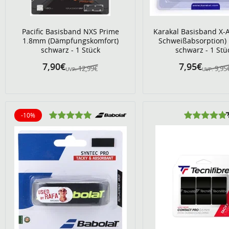
Pacific Basisband NXS Prime
Karakal Basisband X-A
1.8mm (Dämpfungskomfort)
Schweißabsorption)
schwarz - 1 Stück
schwarz - 1 Stü
7,90€
7,95€
12,99€
9,95
UVP:
UVP:
-10%
10% reduziert