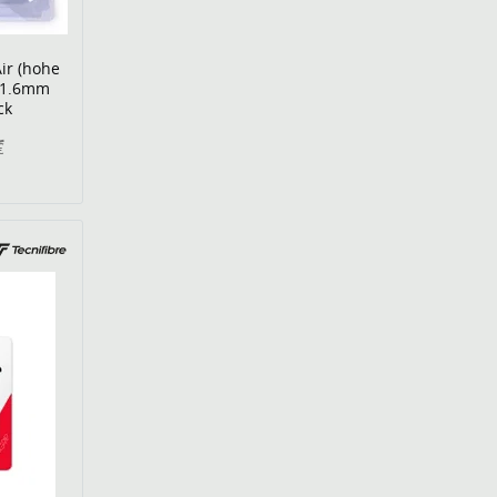
ir (hohe
 1.6mm
ck
€