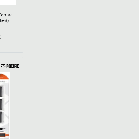
Contact
keit)
€