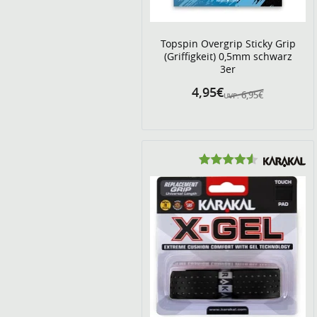
Topspin Overgrip Sticky Grip
(Griffigkeit) 0,5mm schwarz
3er
4,95€
6,95€
UVP: