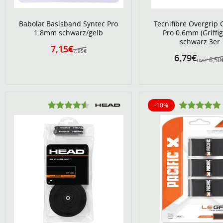
Babolat Basisband Syntec Pro
Tecnifibre Overgrip 
1.8mm schwarz/gelb
Pro 0.6mm (Griffig
schwarz 3er
7,15€
7,95€
6,79€
8,50
UVP:
-10%
10% reduziert