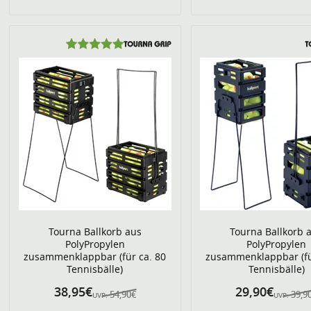
Tourna Ballkorb aus
Tourna Ballkorb 
PolyPropylen
PolyPropylen
zusammenklappbar (für ca. 80
zusammenklappbar (fü
Tennisbälle)
Tennisbälle)
38,95€
29,90€
54,90€
39,9
UVP:
UVP: