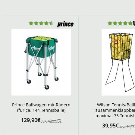
Prince Ballwagen mit Rädern
Wilson Tennis-Ball
(für ca. 144 Tennisbälle)
zusammenklappbar
maximal 75 Tennisb
129,90€
139,95€
UVP:
39,95€
40,0
UVP: