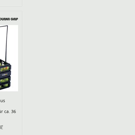
aus
r ca. 36
0€