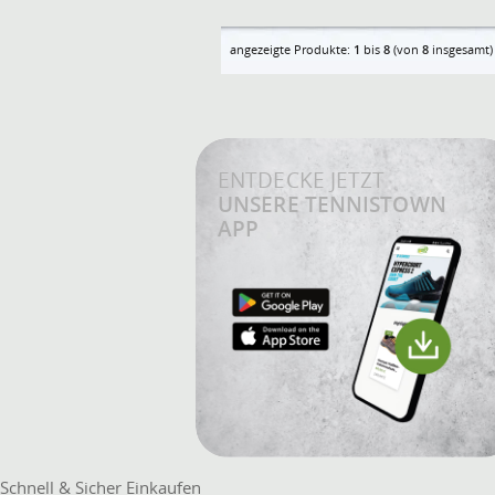
angezeigte Produkte:
1
bis
8
(von
8
insgesamt)
ENTDECKE JETZT
UNSERE TENNISTOWN
APP
Schnell & Sicher Einkaufen