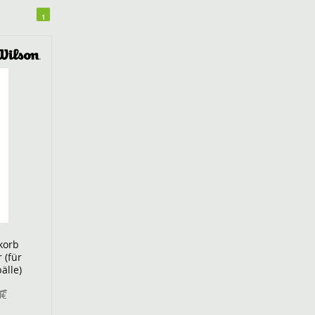
1
korb
 (für
älle)
0€