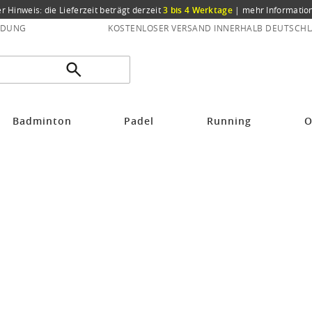
er Hinweis: die Lieferzeit beträgt derzeit
3 bis 4 Werktage
|
mehr Informatio
NDUNG
KOSTENLOSER VERSAND INNERHALB DEUTSCHL
Badminton
Padel
Running
O