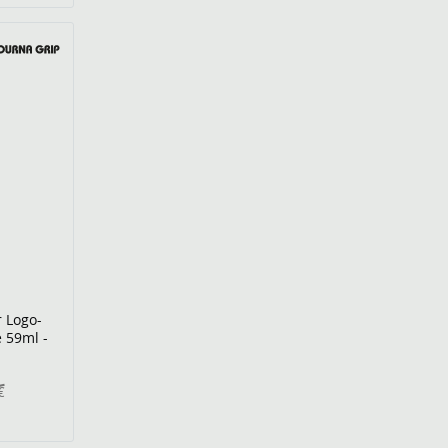
r Logo-
e 59ml -
€