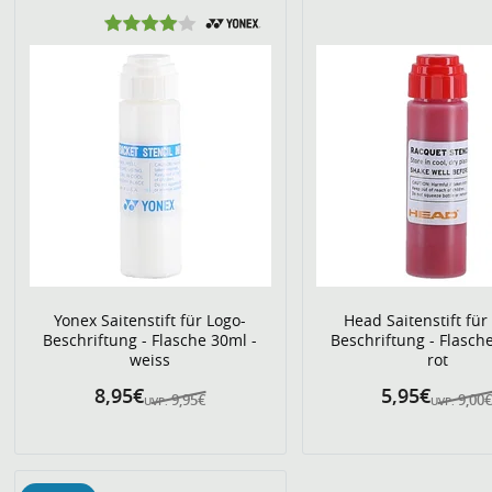
Yonex Saitenstift für Logo-
Head Saitenstift für
Beschriftung - Flasche 30ml -
Beschriftung - Flasch
weiss
rot
8,95€
5,95€
9,95€
9,00
UVP:
UVP: