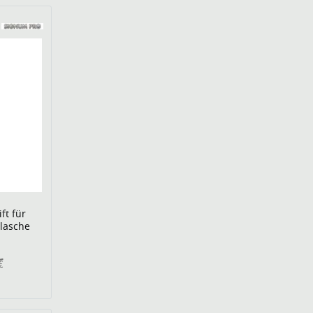
ft für
Flasche
z
€