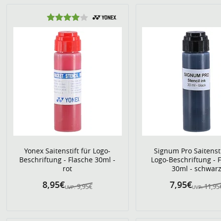
Yonex Saitenstift für Logo-
Signum Pro Saitensti
Beschriftung - Flasche 30ml -
Logo-Beschriftung - 
rot
30ml - schwar
8,95€
7,95€
9,95€
11,95
UVP:
UVP: