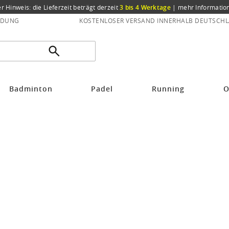
er Hinweis: die Lieferzeit beträgt derzeit
3 bis 4 Werktage
|
mehr Informatio
NDUNG
KOSTENLOSER VERSAND INNERHALB DEUTSCHL
Badminton
Padel
Running
O