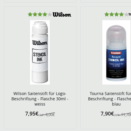
Wilson Saitenstift für Logo-
Tourna Saitenstift fü
Beschriftung - Flasche 30ml -
Beschriftung - Flasch
weiss
blau
7,95€
7,90€
8,00€
11,70
UVP:
UVP: