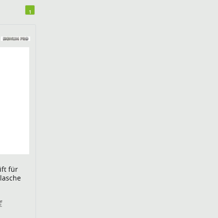
1
ft für
Flasche
€