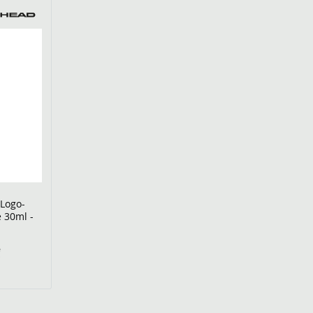
 Logo-
e 30ml -
€