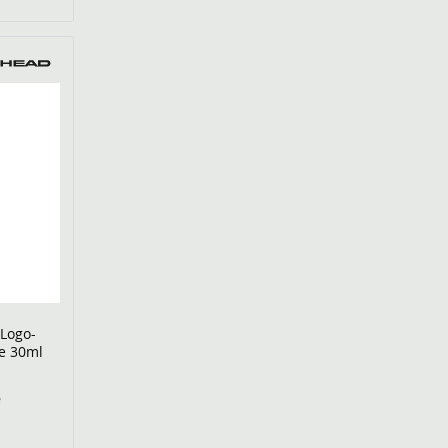
 Logo-
he 30ml
€