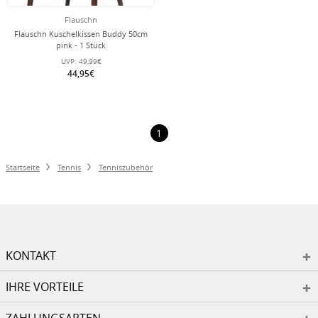
Flauschn
Flauschn Kuschelkissen Buddy 50cm
pink - 1 Stück
UVP:
49,99€
44,95€
1
Startseite
Tennis
Tenniszubehör
KONTAKT
IHRE VORTEILE