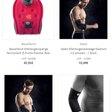
Bauerfeind
Select
Bauerfeind Ellenbogenspange
Select Ellenbogenbandage Elastisch
Tennis/Golf (5 Punkt-Pelotte, Boa-
2.0 schwarz - 1 Stück
Verschluss) pink
UVP:
49,90€
UVP:
14,99€
45,95€
10,49€