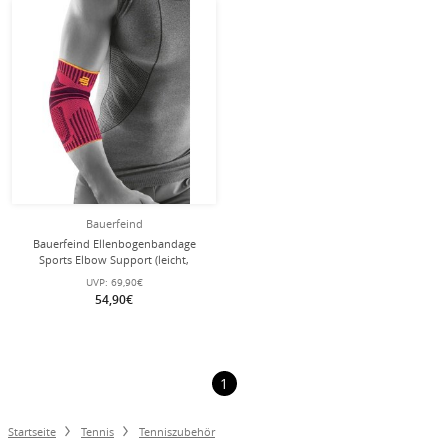
Bauerfeind
Bauerfeind Ellenbogenbandage
Sports Elbow Support (leicht,
komfortabel) pink - 1 Stück
UVP:
69,90€
54,90€
1
Startseite
Tennis
Tenniszubehör