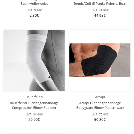
Baumwolle) weiss
Tennis/Golf (5 Punkt-Pelotte, Boa-
Verschluss) schwarz
UVP:
5,90€
UVP:
49,90€
2,50€
44,95€
Bauerfeind
Accapi
Bauerfeind Ellenbogenbandage
Accapi Ellenbogenbandage
Compression Elbow Support
Bodyguard Elbow Pad schwarz
(nahtloses Kompressionsgestrick)
UVP:
34,90€
UVP:
75,00€
weiss 1er
29,90€
50,80€