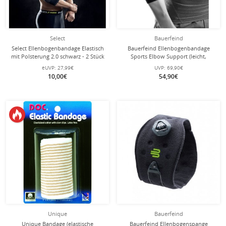
Select
Bauerfeind
Select Ellenbogenbandage Elastisch
Bauerfeind Ellenbogenbandage
mit Polsterung 2.0 schwarz - 2 Stück
Sports Elbow Support (leicht,
komfortabel) schwarz - 1 Stück
eUVP:
27,99€
UVP:
69,90€
10,00€
54,90€
Unique
Bauerfeind
Unique Bandage (elastische
Bauerfeind Ellenbogenspange