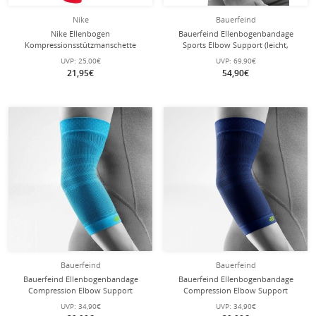
Nike
Bauerfeind
Nike Ellenbogen
Bauerfeind Ellenbogenbandage
Kompressionsstützmanschette
Sports Elbow Support (leicht,
Lightweight Sleeves 2.0 - rot 2 Stück
komfortabel) riverablau - 1 Stück
UVP:
25,00€
UVP:
69,90€
21,95€
54,90€
Bauerfeind
Bauerfeind
Bauerfeind Ellenbogenbandage
Bauerfeind Ellenbogenbandage
Compression Elbow Support
Compression Elbow Support
(nahtloses Kompressionsgestrick)
(nahtloses Kompressionsgestrick)
UVP:
34,90€
UVP:
34,90€
hellblau 1er
navyblau 1er