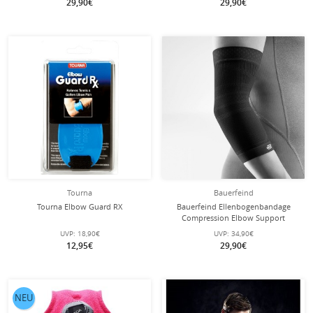
29,90€
29,90€
Tourna
Bauerfeind
Tourna Elbow Guard RX
Bauerfeind Ellenbogenbandage
Compression Elbow Support
(nahtloses Kompressionsgestrick)
UVP:
18,90€
UVP:
34,90€
schwarz 1er
12,95€
29,90€
NEU