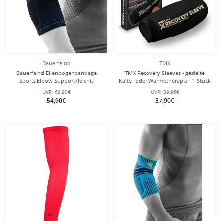
Bauerfeind
TMX
Bauerfeind Ellenbogenbandage
TMX Recovery Sleeves - gezielte
Sports Elbow Support (leicht,
Kälte- oder Wärmetherapie - 1 Stück
komfortabel) schwarz/blau - 1 Stück
UVP:
69,90€
UVP:
39,95€
54,90€
37,90€