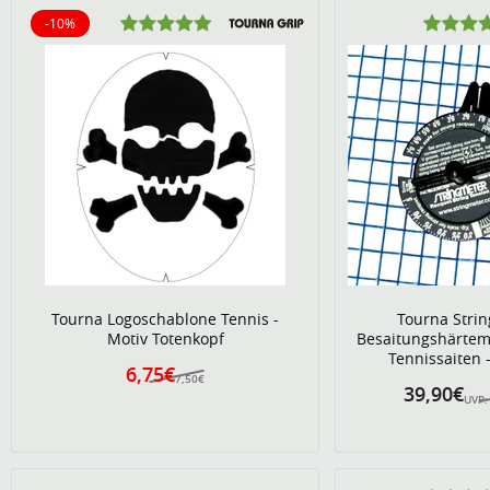
-10%
10% reduziert
Tourna Logoschablone Tennis -
Tourna Stri
Motiv Totenkopf
Besaitungshärtem
Tennissaiten -
6,75€
7,50€
39,90€
UVP: