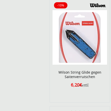
-10%
10% reduziert
Wilson String Glide gegen
Saitenverrutschen
6,20€
6,89€