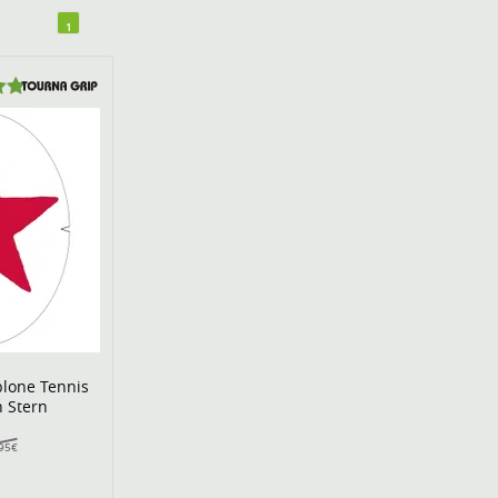
1
lone Tennis
n Stern
95€