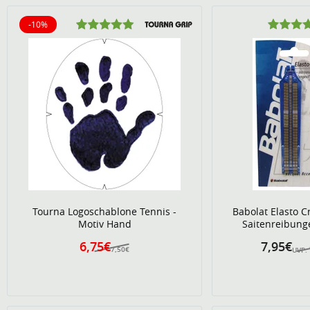
-10%
10% reduziert
Tourna Logoschablone Tennis -
Babolat Elasto C
Motiv Hand
Saitenreibung
6,75€
7,95€
7,50€
UVP: