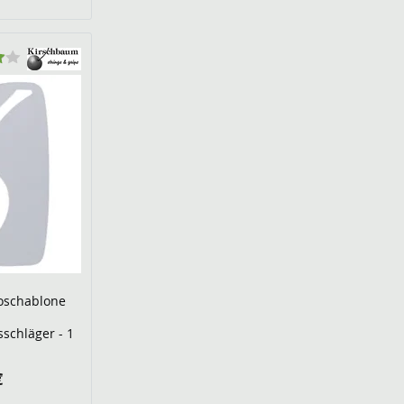
oschablone
sschläger - 1
€