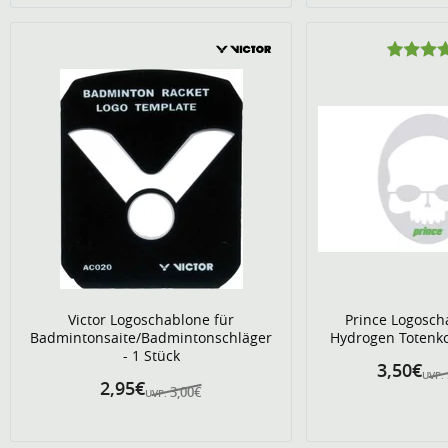
Victor Logoschablone für
Prince Logosch
Badmintonsaite/Badmintonschläger
Hydrogen Totenko
- 1 Stück
3,50€
UVP:
2,95€
3,00€
UVP: