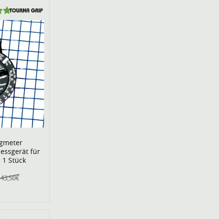
ngmeter
essgerät für
 1 Stück
43,50€