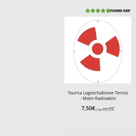
Tourna Logoschablone Tennis
- Motiv Radioaktiv
7,50€
10,20€
UVP: