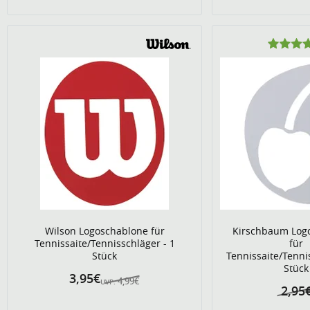
Wilson Logoschablone für
Kirschbaum Log
Tennissaite/Tennisschläger - 1
für
Stück
Tennissaite/Tenni
Stück
3,95€
4,99€
UVP:
2,95