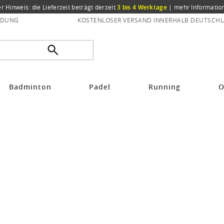
er Hinweis: die Lieferzeit beträgt derzeit
3 bis 4 Werktage
|
mehr Informatio
NDUNG
KOSTENLOSER VERSAND INNERHALB DEUTSCHL
Badminton
Padel
Running
O