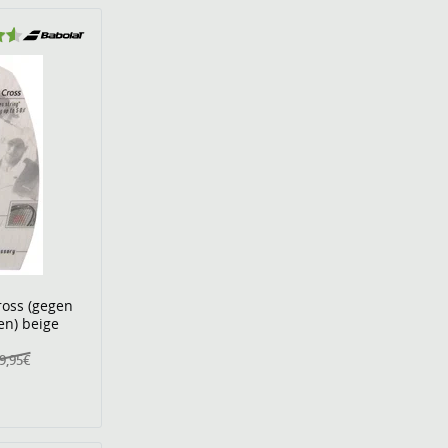
ross (gegen
en) beige
9,95€