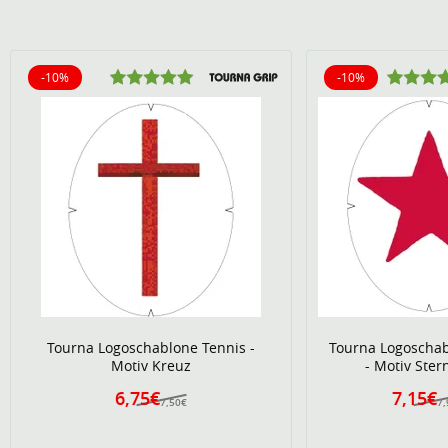
-10%
-10%
10% reduziert
10% reduziert
Tourna Logoschablone Tennis -
Tourna Logoschab
Motiv Kreuz
- Motiv Ster
6,75€
7,15€
7,50€
7,