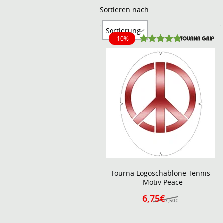
Sortieren nach:
Sortierung
-10%
10% reduziert
Tourna Logoschablone Tennis
- Motiv Peace
6,75€
7,50€