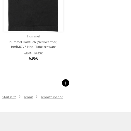
Hummel
hummel Halstuch (Neckwarmer)
hmlMOVE Neck Tube schwarz
eUVP:
16,95€
6,95€
1
Startseite
Tennis
Tenniszubehör