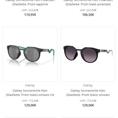
(Glasfarbe: Prizm sapphire
(Glasfarbe: Prizm black polarized)
polarized) 924204 schwarz matt - 1
schwarz ink - 1 Brille
UVP:
222,00€
UVP:
222,00€
Brille
174,95€
166,50€
Oakley
Oakley
Oakley Sonnenbrille Hstn
Oakley Sonnenbrille Hstn
(Glasfarbe: Prizm black) schwarz ink
(Glasfarbe: Prizm black) schwarz
matt - 1 Brille
matt - 1 Brille
UVP:
172,00€
UVP:
172,00€
129,00€
129,00€