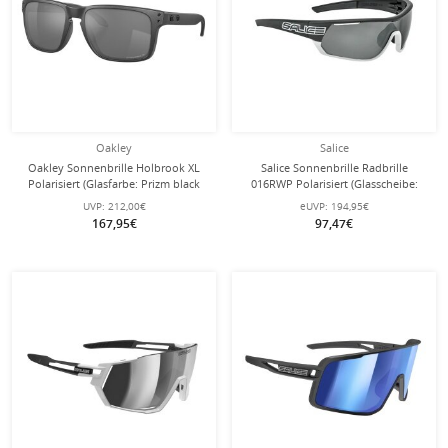
Oakley
Salice
Oakley Sonnenbrille Holbrook XL
Salice Sonnenbrille Radbrille
Polarisiert (Glasfarbe: Prizm black
016RWP Polarisiert (Glasscheibe:
polarized) stahlgrau - 1 Brille
Hydrophobic Polarflex RWP
UVP:
212,00€
eUVP:
194,95€
Schwarz) schwarz/weiss
167,95€
97,47€