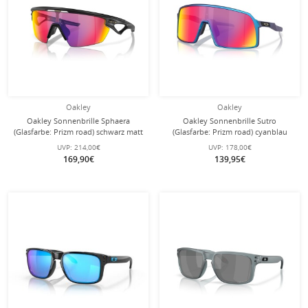
Oakley
Oakley
Oakley Sonnenbrille Sphaera
Oakley Sonnenbrille Sutro
(Glasfarbe: Prizm road) schwarz matt
(Glasfarbe: Prizm road) cyanblau
- 1 Brille mit Hartschalenetui
matt - 1 Brille mit Hartschalenetui
UVP:
214,00€
UVP:
178,00€
169,90€
139,95€