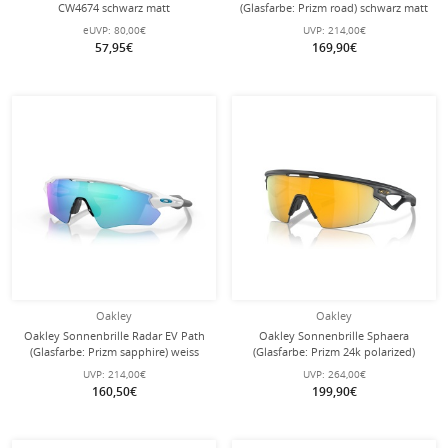
CW4674 schwarz matt
(Glasfarbe: Prizm road) schwarz matt
- 1 Brille mit Hartschalenetui
eUVP:
80,00€
UVP:
214,00€
57,95€
169,90€
Oakley
Oakley
Oakley Sonnenbrille Radar EV Path
Oakley Sonnenbrille Sphaera
(Glasfarbe: Prizm sapphire) weiss
(Glasfarbe: Prizm 24k polarized)
glänzend - 1 Brille mit
carbongrau matt - 1 Brille mit
UVP:
214,00€
UVP:
264,00€
Hartschalenetui
Hartschalenetui
160,50€
199,90€