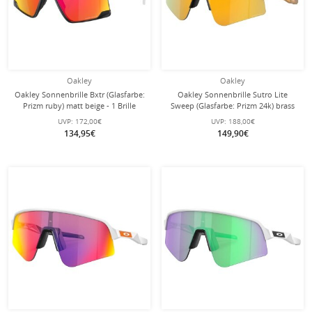
Oakley
Oakley
Oakley Sonnenbrille Bxtr (Glasfarbe:
Oakley Sonnenbrille Sutro Lite
Prizm ruby) matt beige - 1 Brille
Sweep (Glasfarbe: Prizm 24k) brass
tax gold - 1 Brille mit
UVP:
172,00€
UVP:
188,00€
Hartschalenetui
134,95€
149,90€