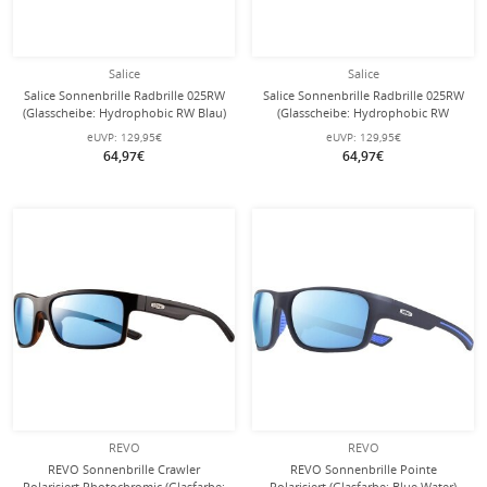
Salice
Salice
Salice Sonnenbrille Radbrille 025RW
Salice Sonnenbrille Radbrille 025RW
(Glasscheibe: Hydrophobic RW Blau)
(Glasscheibe: Hydrophobic RW
schwarz/blau
Schwarz) weiss/schwarz
eUVP:
129,95€
eUVP:
129,95€
64,97€
64,97€
REVO
REVO
REVO Sonnenbrille Crawler
REVO Sonnenbrille Pointe
Polarisiert Photochromic (Glasfarbe:
Polarisiert (Glasfarbe: Blue Water)