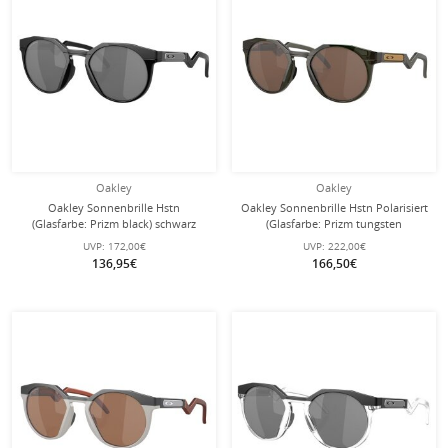
Oakley
Oakley
Oakley Sonnenbrille Hstn
Oakley Sonnenbrille Hstn Polarisiert
(Glasfarbe: Prizm black) schwarz
(Glasfarbe: Prizm tungsten
matt - 1 Brille
polarized) olive ink - 1 Brille
UVP:
172,00€
UVP:
222,00€
136,95€
166,50€