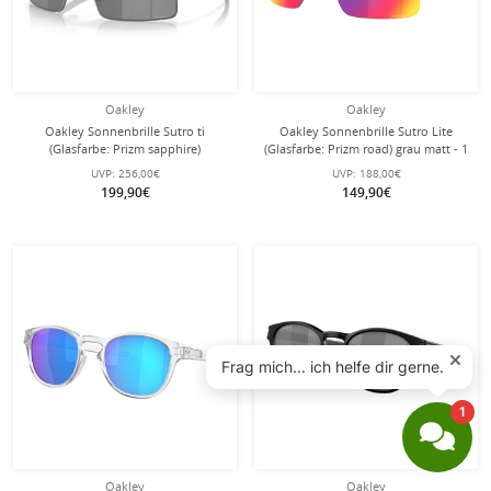
Oakley
Oakley
Oakley Sonnenbrille Sutro ti
Oakley Sonnenbrille Sutro Lite
(Glasfarbe: Prizm sapphire)
(Glasfarbe: Prizm road) grau matt - 1
gunmetal grau matt - 1 Brille mit
Brille mit Hartschalenetui
UVP:
256,00€
UVP:
188,00€
Hartschalenetui
199,90€
149,90€
Oakley
Oakley