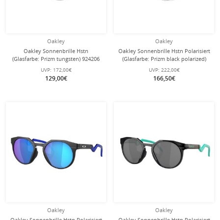
Oakley
Oakley
Oakley Sonnenbrille Hstn
Oakley Sonnenbrille Hstn Polarisiert
(Glasfarbe: Prizm tungsten) 924206
(Glasfarbe: Prizm black polarized)
carbongrau matt - 1 Brille
924205 schwarz matt - 1 Brille
UVP:
172,00€
UVP:
222,00€
129,00€
166,50€
Oakley
Oakley
Oakley Sonnenbrille Hstn Polarisiert
Oakley Sonnenbrille Hstn Polarisiert