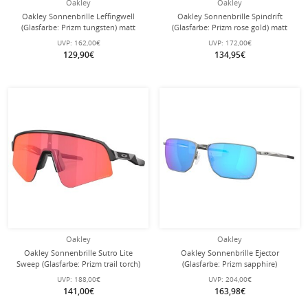
Oakley
Oakley
Oakley Sonnenbrille Leffingwell
Oakley Sonnenbrille Spindrift
(Glasfarbe: Prizm tungsten) matt
(Glasfarbe: Prizm rose gold) matt
grau/smoke - 1 Brille
braun tortoise Damen - 1 Brille
UVP:
162,00€
UVP:
172,00€
129,90€
134,95€
Oakley
Oakley
Oakley Sonnenbrille Sutro Lite
Oakley Sonnenbrille Ejector
Sweep (Glasfarbe: Prizm trail torch)
(Glasfarbe: Prizm sapphire)
matt carbongrau - 1 Brille mit
chromgrau satiniert - 1 Brille
UVP:
188,00€
UVP:
204,00€
Hartschalenetui
141,00€
163,98€