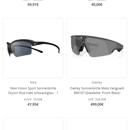
69,97€
40,00€
Nike
Oakley
Nike Vision Sport Sonnenbrille
Oakley Sonnenbrille Meta Vanguard
Skylon Rise matt schwarz/grau - 1
800107 (Glasfarbe: Prizm Black)
Brille mit Schutzhülle
schwarz - 1 Brille mit
eUVP:
70,00€
UVP:
549,00€
Hartschalenetui
47,95€
499,00€