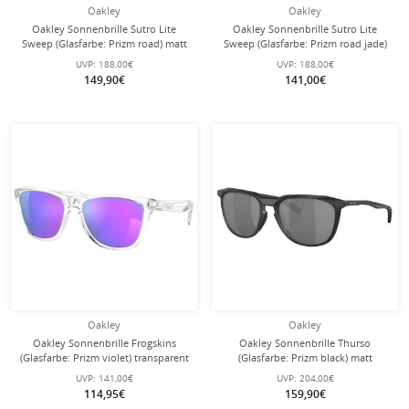
Oakley
Oakley
Oakley Sonnenbrille Sutro Lite
Oakley Sonnenbrille Sutro Lite
Sweep (Glasfarbe: Prizm road) matt
Sweep (Glasfarbe: Prizm road jade)
weiss 946516 - 1 Brille mit
matt weiss 946504 - 1 Brille mit
UVP:
188,00€
UVP:
188,00€
Hartschalenetui
Hartschalenetui
149,90€
141,00€
Oakley
Oakley
Oakley Sonnenbrille Frogskins
Oakley Sonnenbrille Thurso
(Glasfarbe: Prizm violet) transparent
(Glasfarbe: Prizm black) matt
glänzend/violett 9013H7 - 1 Brille
schwarz - 1 Brille
UVP:
141,00€
UVP:
204,00€
114,95€
159,90€