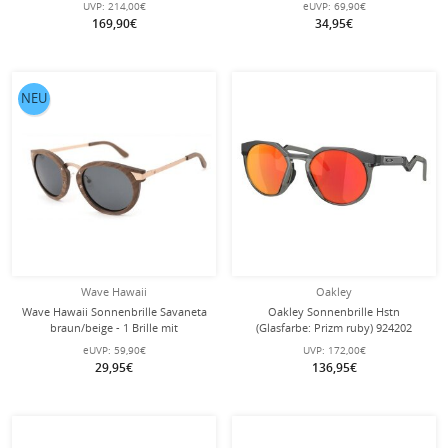
UVP:
214,00€
eUVP:
69,90€
169,90€
34,95€
NEU
Wave Hawaii
Oakley
Wave Hawaii Sonnenbrille Savaneta
Oakley Sonnenbrille Hstn
braun/beige - 1 Brille mit
(Glasfarbe: Prizm ruby) 924202
Schutzhülle
carbongrau matt - 1 Brille
eUVP:
59,90€
UVP:
172,00€
29,95€
136,95€