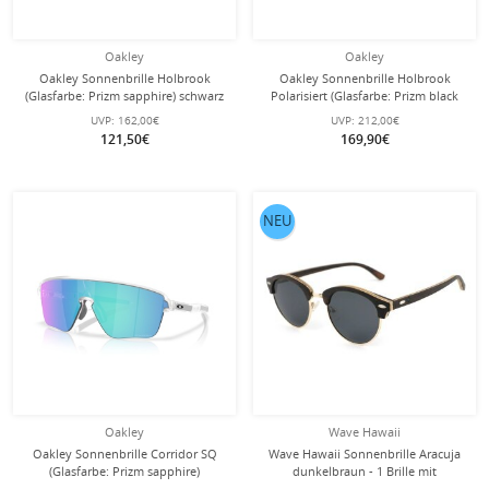
Oakley
Oakley
Oakley Sonnenbrille Holbrook
Oakley Sonnenbrille Holbrook
(Glasfarbe: Prizm sapphire) schwarz
Polarisiert (Glasfarbe: Prizm black
glänzend - 1 Brille
polarized) crystal grau matt - 1 Brille
UVP:
162,00€
UVP:
212,00€
121,50€
169,90€
NEU
Oakley
Wave Hawaii
Oakley Sonnenbrille Corridor SQ
Wave Hawaii Sonnenbrille Aracuja
(Glasfarbe: Prizm sapphire)
dunkelbraun - 1 Brille mit
transparent matt - 1 Brille
Schutzhülle