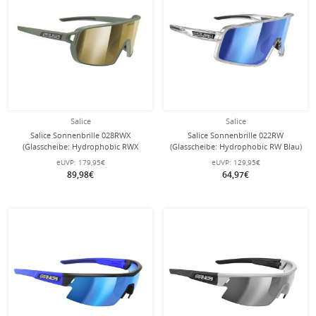
Salice
Salice
Salice Sonnenbrille 028RWX
Salice Sonnenbrille 022RW
(Glasscheibe: Hydrophobic RWX
(Glasscheibe: Hydrophobic RW Blau)
Gold) grün/gold
transparent/blau
eUVP:
179,95€
eUVP:
129,95€
89,98€
64,97€