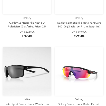
Oakley
Oakley
Oakley Sonnenbrille Hstn SQ
Oakley Sonnenbrille Meta Vanguard
Polarisiert (Glasfarbe: Prizm 24k
800106 (Glasfarbe: Prizm Sapphire)
polarized) 2026 matte mist - 1 Brille
weiss - 1 Brille mit Hartschalenetui
UVP:
222,00€
UVP:
549,00€
176,90€
499,00€
Nike
Oakley
Nike Sport Sonnenbrille Windstorm
Oakley Sonnenbrille Radar EV Path