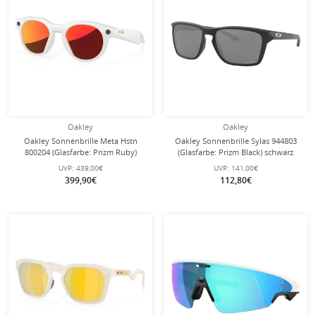
Oakley
Oakley
Oakley Sonnenbrille Meta Hstn
Oakley Sonnenbrille Sylas 944803
800204 (Glasfarbe: Prizm Ruby)
(Glasfarbe: Prizm Black) schwarz
warmes grau - 1 Brille mit
matt - 1 Brille
UVP:
439,00€
UVP:
141,00€
Hartschalenetui
399,90€
112,80€