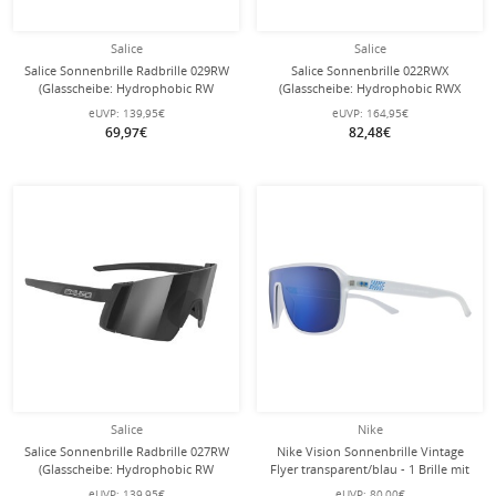
Salice
Salice
Salice Sonnenbrille Radbrille 029RW
Salice Sonnenbrille 022RWX
(Glasscheibe: Hydrophobic RW
(Glasscheibe: Hydrophobic RWX
Silber) weiss/silber
Blau) schwarz/blau
eUVP:
139,95€
eUVP:
164,95€
69,97€
82,48€
Salice
Nike
Salice Sonnenbrille Radbrille 027RW
Nike Vision Sonnenbrille Vintage
(Glasscheibe: Hydrophobic RW
Flyer transparent/blau - 1 Brille mit
Schwarz) schwarz/schwarz
Schutzhülle
eUVP:
139,95€
eUVP:
80,00€