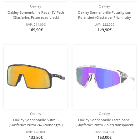
Oakley
Oakley
Oakley Sonnenbrille Radar EV Path
Oakley Sonnenbrille Futurity sun
(Glasfarbe: Prizm road black)
Polarisiert (Glasfarbe: Prizm ruby
grau/ink - 1 Brille mit
polarized) grau - 1 Brille
UVP:
214,00€
UVP:
222,00€
Hartschalenetui
169,90€
179,90€
Oakley
Oakley
Oakley Sonnenbrille Sutro S
Oakley Sonnenbrille Latch panel
(Glasfarbe: Prizm 24k) carbongrau
(Glasfarbe: Prizm violet) transparent
matt - 1 Brille mit Hartschalenetui
matt - 1 Brille
UVP:
178,00€
UVP:
204,00€
133,50€
153,00€