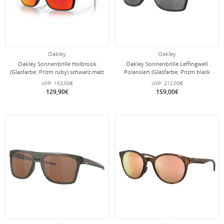
Oakley
Oakley
Oakley Sonnenbrille Holbrook
Oakley Sonnenbrille Leffingwell
(Glasfarbe: Prizm ruby) schwarz matt
Polarisiert (Glasfarbe: Prizm black
- 1 Brille
polarized) matt schwarz/ink - 1 Brille
UVP:
162,00€
UVP:
212,00€
129,90€
159,00€