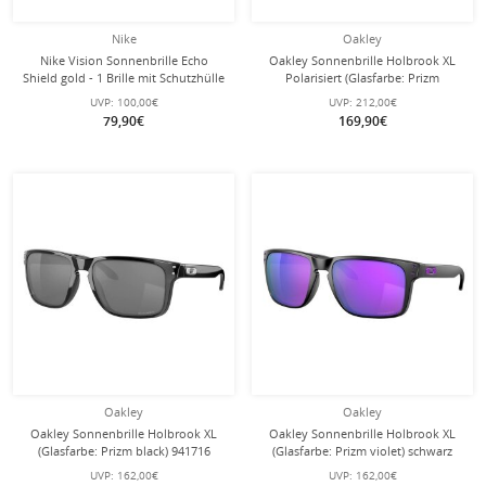
Nike
Oakley
Nike Vision Sonnenbrille Echo
Oakley Sonnenbrille Holbrook XL
Shield gold - 1 Brille mit Schutzhülle
Polarisiert (Glasfarbe: Prizm
sapphire polarized) transparent
UVP:
100,00€
UVP:
212,00€
glänzend - 1 Brille
79,90€
169,90€
Oakley
Oakley
Oakley Sonnenbrille Holbrook XL
Oakley Sonnenbrille Holbrook XL
(Glasfarbe: Prizm black) 941716
(Glasfarbe: Prizm violet) schwarz
schwarz glänzend - 1 Brille
matt - 1 Brille
UVP:
162,00€
UVP:
162,00€