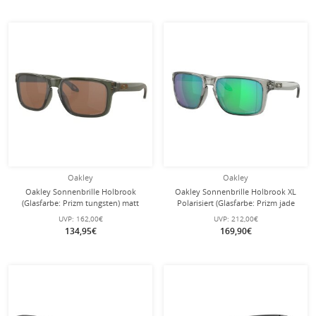
Oakley
Oakley
Oakley Sonnenbrille Holbrook
Oakley Sonnenbrille Holbrook XL
(Glasfarbe: Prizm tungsten) matt
Polarisiert (Glasfarbe: Prizm jade
olive ink - 1 Brille
polarized) grau ink - 1 Brille
UVP:
162,00€
UVP:
212,00€
134,95€
169,90€