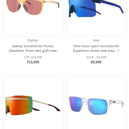
Oakley
Nike
Oakley Sonnenbrille Thurso
Nike Vision Sport Sonnenbrille
(Glasfarbe: Prizm dark golf) matt
Expedition Shield matt blau - 1
grenache orange - 1 Brille
Brille mit Schutzhülle
UVP:
204,00€
eUVP:
100,00€
153,00€
69,90€