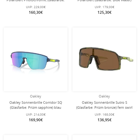
Blue Water Photo) schwarz matt - 1
schwarz matt - 1 Brille
UVP:
229,00€
UVP:
179,00€
Brille
160,30€
125,30€
Oakley
Oakley
Oakley Sonnenbrille Corridor SQ
Oakley Sonnenbrille Sutro S
(Glasfarbe: Prizm sapphire) blau
(Glasfarbe: Prizm bronze) fern swirl
matt - 1 Brille
grün - 1 Brille mit Hartschalenetui
UVP:
214,00€
UVP:
168,00€
169,90€
136,95€