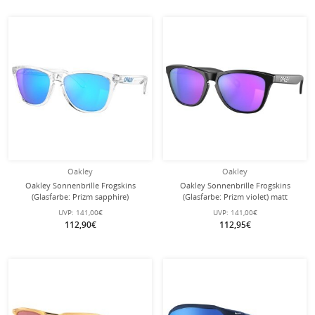
Oakley
Oakley
Oakley Sonnenbrille Frogskins
Oakley Sonnenbrille Frogskins
(Glasfarbe: Prizm sapphire)
(Glasfarbe: Prizm violet) matt
transparent kristallklar 9013D0 - 1
schwarz/violett 9013H6 - 1 Brille
UVP:
141,00€
UVP:
141,00€
Brille
112,90€
112,95€