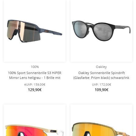
100%
Oakley
100% Sport Sonnenbrille S3 HiPER
Oakley Sonnenbrille Spindrift
Mirror Lens hellgrau - 1 Brille mit
(Glasfarbe: Prizm black) schwarz/ink
Hardcase
Damen - 1 Brille
eUVP:
159,00€
UVP:
172,00€
129,90€
109,90€