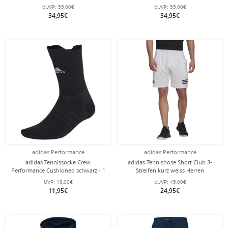
eUVP:
55,00€
eUVP:
55,00€
34,95€
34,95€
adidas Performance
adidas Performance
adidas Tennissocke Crew
adidas Tennishose Short Club 3-
Performance Cushioned schwarz - 1
Streifen kurz weiss Herren
Paar
UVP:
18,00€
eUVP:
45,00€
11,95€
24,95€