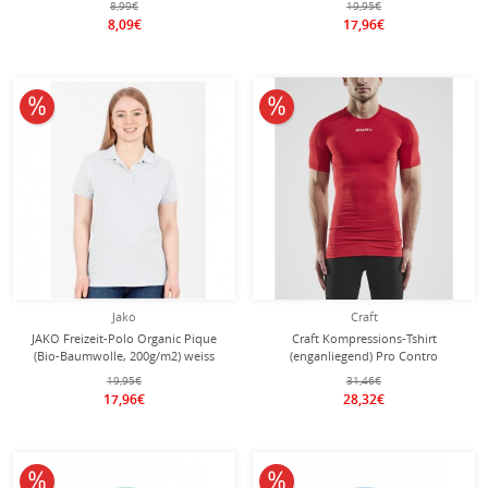
8,99€
19,95€
8,09€
17,96€
10% reduziert
10% reduziert
Jako
Craft
JAKO Freizeit-Polo Organic Pique
Craft Kompressions-Tshirt
(Bio-Baumwolle, 200g/m2) weiss
(enganliegend) Pro Contro
Damen
Unterwäsche rot Herren
19,95€
31,46€
17,96€
28,32€
10% reduziert
10% reduziert