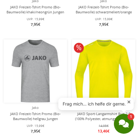
Jako
Jako
JAKO Freizeit-Tshirt Promo (Bio-
JAKO Freizeit-Tshirt Promo (Bio-
Baumwolle) khaki/neongrün Jungen
Baumwolle) schwarzmeliert/orange
Jungen
UVP:
15,99€
UVP:
15,99€
7,95€
7,95€
10% reduziert
Jako
Jako
JAKO Freizeit-Tshirt Promo (Bio-
JAKO Sport-Langarmshirt Run 2.0
Baumwolle) hellgrau Jungen
(100% Polyester, atmungsaktiv) gelb
Jungen
UVP:
15,99€
14,95€
7,95€
13,46€