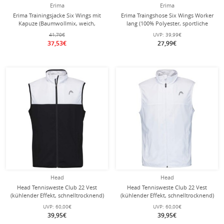
Erima
Erima
Erima Trainingsjacke Six Wings mit
Erima Traingshose Six Wings Worker
Kapuze (Baumwollmix, weich,
lang (100% Polyester, sportliche
bequem, taillierter Schnitt)
Passform) royalblau/navyblau
41,70€
UVP:
39,99€
royalblau/navyblau Damen
Damen
37,53€
27,99€
Head
Head
Head Tennisweste Club 22 Vest
Head Tennisweste Club 22 Vest
(kühlender Effekt, schnelltrocknend)
(kühlender Effekt, schnelltrocknend)
schwarz Herren
weiss Herren
UVP:
60,00€
UVP:
60,00€
39,95€
39,95€