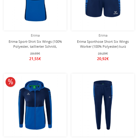
Erima
Erima
Erima Sport-Shirt Six Wings (100%
Erima Sporthose Short Six Wings
Polyester, taillierter Schnitt,
Worker (100% Polyester) kurz
schnelltrocknend)
royalblau/navyblau Damen
23,95€
23,25€
royalblau/navyblau Damen
21,55€
20,92€
10% reduziert