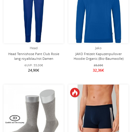
Head
Jako
Head Tennishose Pant Club Rosie
JAKO Freizeit Kapuzenpullover
lang royalblau/rot Damen
Hoodie Organic (Bio-Baumwolle)
royalblau Jungen
eUVP:
55,00€
35,95€
24,90€
32,36€