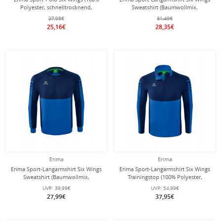
Polyester, schnelltrocknend,
Sweatshirt (Baumwollmix,
angenehmes Tragegefühl)
funktionell) royalblau/navyblau
27,95€
31,49€
royalblau/navyblau Herren
Herren
25,16€
28,35€
Erima
Erima
Erima Sport-Langarmshirt Six Wings
Erima Sport-Langarmshirt Six Wings
Sweatshirt (Baumwollmix,
Trainingstop (100% Polyester,
funktionell) royalblau/navyblau
Stehkragen, 1/2 Zip)
UVP:
39,99€
UVP:
54,99€
Jungen
royalblau/navyblau Herren
27,99€
37,95€