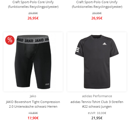
Craft Sport-Polo Core Unify
Craft Sport-Polo Core Unify
(funktionelles Recyclingpolyester)
(funktionelles Recyclingpolyester)
dunkelnavyblau Herren
rot Herren
29,95€
29,95€
26,95€
26,95€
10% reduziert
Jako
adidas Performance
JAKO Boxershort Tight Compression
adidas Tennis-Tshirt Club 3-Streifen
2.0 Unterwäsche schwarz Herren
#22 schwarz Jungen
19,89€
eUVP:
33,00€
17,90€
21,95€