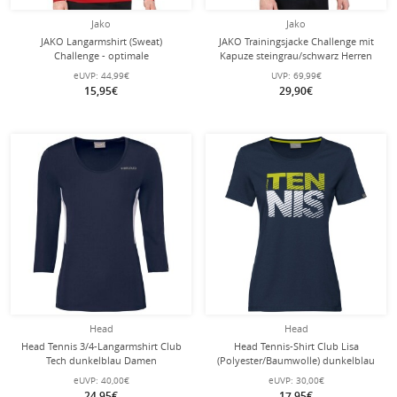
Jako
Jako
JAKO Langarmshirt (Sweat)
JAKO Trainingsjacke Challenge mit
Challenge - optimale
Kapuze steingrau/schwarz Herren
Bewegungsfreiheit - rot Herren
eUVP:
44,99€
UVP:
69,99€
15,95€
29,90€
Head
Head
Head Tennis 3/4-Langarmshirt Club
Head Tennis-Shirt Club Lisa
Tech dunkelblau Damen
(Polyester/Baumwolle) dunkelblau
Damen
eUVP:
40,00€
eUVP:
30,00€
24,95€
17,95€