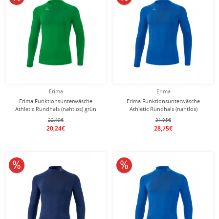
Erima
Erima
Erima Funktionsunterwäsche
Erima Funktionsunterwäsche
Athletic Rundhals (nahtlos) grün
Athletic Rundhals (nahtlos)
Herren
royalblau Herren
22,49€
31,95€
20,24€
28,75€
10% reduziert
10% reduziert