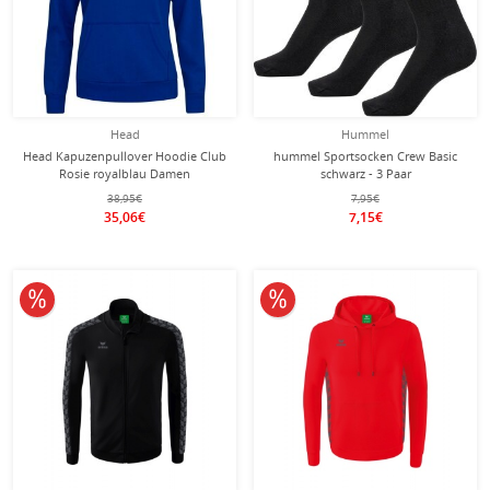
Head
Hummel
Head Kapuzenpullover Hoodie Club
hummel Sportsocken Crew Basic
Rosie royalblau Damen
schwarz - 3 Paar
38,95€
7,95€
35,06€
7,15€
10% reduziert
10% reduziert