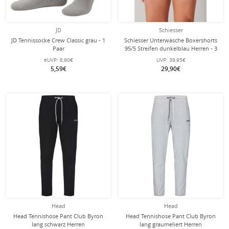
JD
Schiesser
JD Tennissocke Crew Classic grau - 1
Schiesser Unterwäsche Boxershorts
Paar
95/5 Streifen dunkelblau Herren - 3
Stück
eUVP:
8,90€
UVP:
39,95€
5,59€
29,90€
Head
Head
Head Tennishose Pant Club Byron
Head Tennishose Pant Club Byron
lang schwarz Herren
lang graumeliert Herren