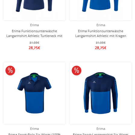
Erima
Erima
Erima Funktionsunterwäsche
Erima Funktionsunterwäsche
Langarmshirt Athletic Turtleneck mit
Langarmshirt Athletic mit Kragen
Kragen (nahtlos) navyblau Herren
(nahtlos) royalblau Herren
31,95€
31,95€
28,75€
28,75€
10% reduziert
10% reduziert
Erima
Erima
Erima Sport-Polo Six Wings (100%
Erima Sport-Langarmshirt Six Wings