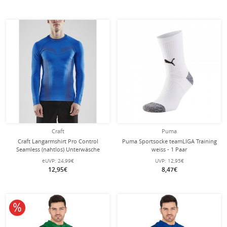
Craft
Puma
Craft Langarmshirt Pro Control
Puma Sportsocke teamLIGA Training
Seamless (nahtlos) Unterwäsche
weiss - 1 Paar
royalblau Herren
eUVP:
24,99€
UVP:
12,95€
12,95€
8,47€
10% reduziert