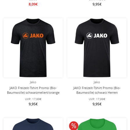
8,09€
9,95€
Jako
Jako
JAKO Freizeit-Tshirt Promo (Bio-
JAKO Freizeit-Tshirt Promo (Bio-
Baumwolle) schwarzmeliert/orange
Baumwolle) schwarz Herren
Herren
UVP:
17,99€
UVP:
17,99€
9,95€
9,95€
10% reduziert