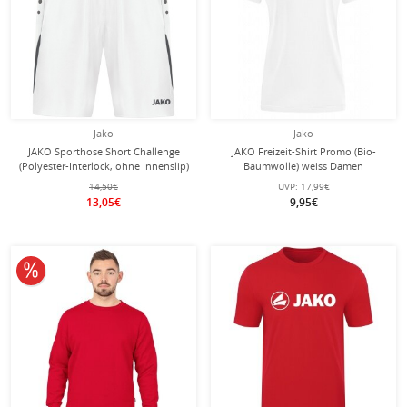
Jako
Jako
JAKO Sporthose Short Challenge
JAKO Freizeit-Shirt Promo (Bio-
(Polyester-Interlock, ohne Innenslip)
Baumwolle) weiss Damen
kurz weiss Jungen
14,50€
UVP:
17,99€
13,05€
9,95€
10% reduziert