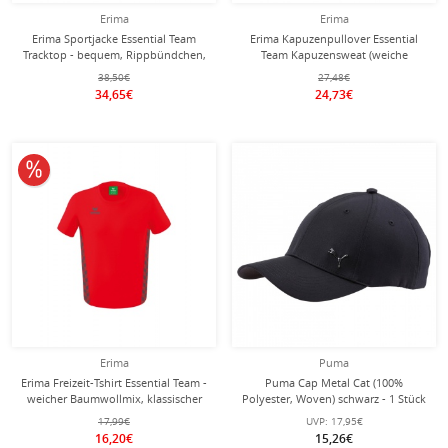
Erima
Erima
Erima Sportjacke Essential Team
Erima Kapuzenpullover Essential
Tracktop - bequem, Rippbündchen,
Team Kapuzensweat (weiche
Seitentaschen - schwarz/grau Herren
Baumwolle, Rippbündchen)
38,50€
27,48€
rot/grau Herren
34,65€
24,73€
10% reduziert
Erima
Puma
Erima Freizeit-Tshirt Essential Team -
Puma Cap Metal Cat (100%
weicher Baumwollmix, klassischer
Polyester, Woven) schwarz - 1 Stück
Schnitt - rot/grau Herren
17,99€
UVP:
17,95€
16,20€
15,26€