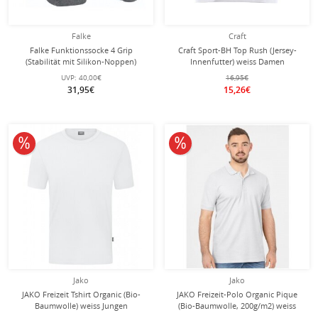
Falke
Craft
Falke Funktionssocke 4 Grip
Craft Sport-BH Top Rush (Jersey-
(Stabilität mit Silikon-Noppen)
Innenfutter) weiss Damen
blau/grau Herren - 1 Paar
UVP:
40,00€
16,95€
31,95€
15,26€
10% reduziert
10% reduziert
Jako
Jako
JAKO Freizeit Tshirt Organic (Bio-
JAKO Freizeit-Polo Organic Pique
Baumwolle) weiss Jungen
(Bio-Baumwolle, 200g/m2) weiss
Herren