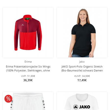
Erima
Jako
Erima Präsentationsjacke Six Wings
JAKO Sport-Polo Organic Stretch
(100% Polyester, Stehkragen, ohne
(Bio-Baumwolle) schwarz Damen
Innenfutter) rot/bordeaux Jungen
UVP:
51,99€
eUVP:
34,99€
36,39€
17,49€
10% reduziert