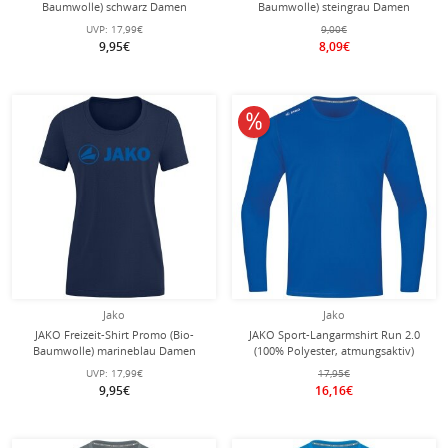
Baumwolle) schwarz Damen
Baumwolle) steingrau Damen
UVP:
17,99€
9,00€
9,95€
8,09€
10% reduziert
Jako
Jako
JAKO Freizeit-Shirt Promo (Bio-
JAKO Sport-Langarmshirt Run 2.0
Baumwolle) marineblau Damen
(100% Polyester, atmungsaktiv)
royalblau Herren
UVP:
17,99€
17,95€
9,95€
16,16€