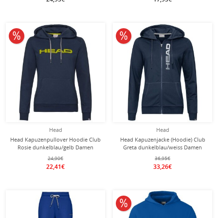
10% reduziert
10% reduziert
Head
Head
Head Kapuzenpullover Hoodie Club
Head Kapuzenjacke (Hoodie) Club
Rosie dunkelblau/gelb Damen
Greta dunkelblau/weiss Damen
24,90€
36,95€
22,41€
33,26€
10% reduziert