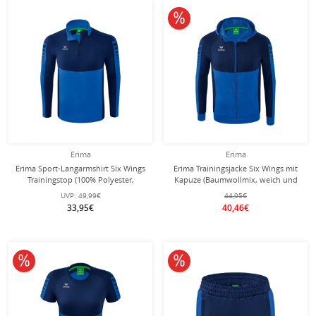
10% reduziert
Erima
Erima
Erima Sport-Langarmshirt Six Wings
Erima Trainingsjacke Six Wings mit
Trainingstop (100% Polyester,
Kapuze (Baumwollmix, weich und
Stehkragen, 1/2 Zip)
bequem) royalblau/navyblau Herren
UVP:
49,99€
44,95€
royalblau/navyblau Jungen
33,95€
40,46€
10% reduziert
10% reduziert