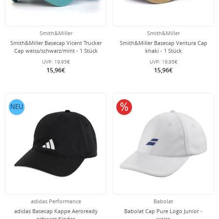
Smith&Miller
Smith&Miller
Smith&Miller Basecap Vicent Trucker
Smith&Miller Basecap Ventura Cap
Cap weiss/schwarz/mint - 1 Stück
khaki - 1 Stück
UVP:
19,95€
UVP:
19,95€
15,96€
15,96€
10% reduziert
NEU
adidas Performance
Babolat
adidas Basecap Kappe Aeroready
Babolat Cap Pure Logo Junior -
schwarz Kinder
weiss