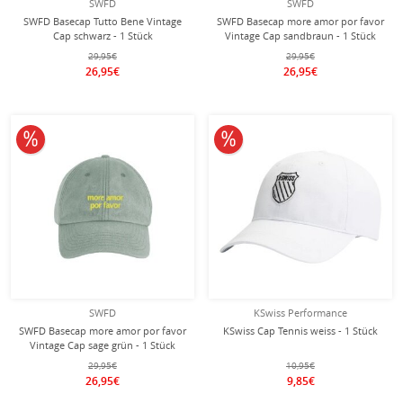
SWFD
SWFD
SWFD Basecap Tutto Bene Vintage
SWFD Basecap more amor por favor
Cap schwarz - 1 Stück
Vintage Cap sandbraun - 1 Stück
29,95€
29,95€
26,95€
26,95€
10% reduziert
10% reduziert
SWFD
KSwiss Performance
SWFD Basecap more amor por favor
KSwiss Cap Tennis weiss - 1 Stück
Vintage Cap sage grün - 1 Stück
29,95€
10,95€
26,95€
9,85€