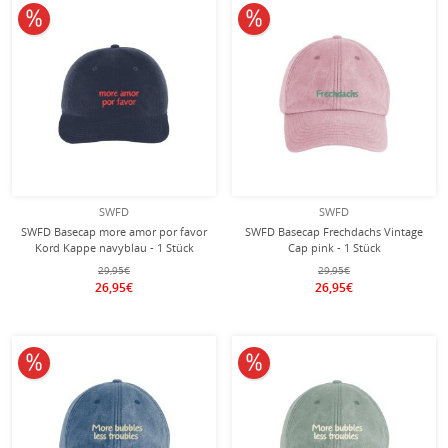
10% reduziert
10% reduziert
SWFD
SWFD
SWFD Basecap more amor por favor
SWFD Basecap Frechdachs Vintage
Kord Kappe navyblau - 1 Stück
Cap pink - 1 Stück
29,95€
29,95€
26,95€
26,95€
10% reduziert
10% reduziert