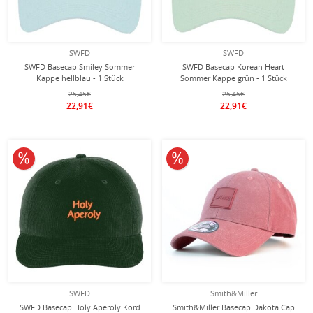
SWFD
SWFD
SWFD Basecap Smiley Sommer
SWFD Basecap Korean Heart
Kappe hellblau - 1 Stück
Sommer Kappe grün - 1 Stück
25,45€
25,45€
22,91€
22,91€
10% reduziert
10% reduziert
SWFD
Smith&Miller
SWFD Basecap Holy Aperoly Kord
Smith&Miller Basecap Dakota Cap