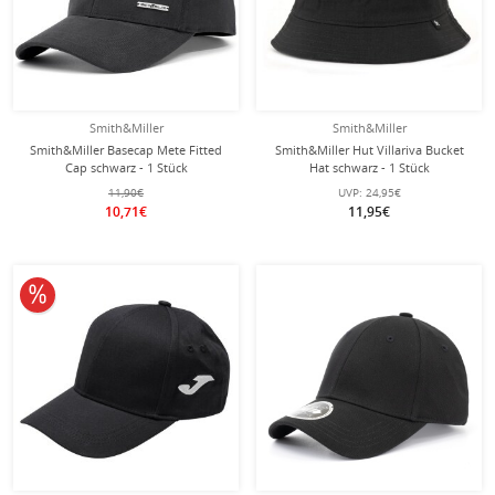
Smith&Miller
Smith&Miller
Smith&Miller Basecap Mete Fitted
Smith&Miller Hut Villariva Bucket
Cap schwarz - 1 Stück
Hat schwarz - 1 Stück
11,90€
UVP:
24,95€
10,71€
11,95€
10% reduziert