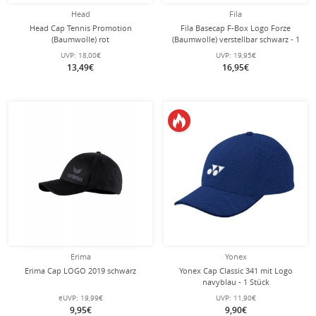
Head
Fila
Head Cap Tennis Promotion
Fila Basecap F-Box Logo Forze
(Baumwolle) rot
(Baumwolle) verstellbar schwarz - 1
Stück
UVP:
18,00€
UVP:
19,95€
13,49€
16,95€
Erima
Yonex
Erima Cap LOGO 2019 schwarz
Yonex Cap Classic 341 mit Logo
navyblau - 1 Stück
eUVP:
19,99€
UVP:
11,90€
9,95€
9,90€