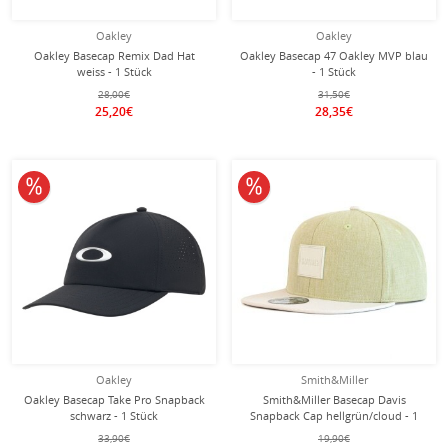
Oakley
Oakley
Oakley Basecap Remix Dad Hat
Oakley Basecap 47 Oakley MVP blau
weiss - 1 Stück
- 1 Stück
28,00€
31,50€
25,20€
28,35€
10% reduziert
10% reduziert
Oakley
Smith&Miller
Oakley Basecap Take Pro Snapback
Smith&Miller Basecap Davis
schwarz - 1 Stück
Snapback Cap hellgrün/cloud - 1
Stück
33,90€
19,90€