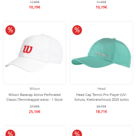
11,99€
11,99€
10,79€
10,79€
10% reduziert
10% reduziert
Wilson
Head
Wilson Basecap Active Perforated
Head Cap Tennis Pro Player (UV-
Classic (Tenniskappe) weiss - 1 Stück
Schutz, Klettverschluss) 2025 türkis
27,95€
20,79€
25,16€
18,71€
10% reduziert
10% reduziert