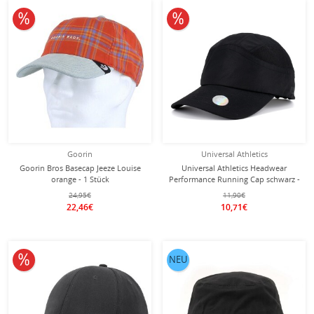
10% reduziert
10% reduziert
Goorin
Universal Athletics
Goorin Bros Basecap Jeeze Louise
Universal Athletics Headwear
orange - 1 Stück
Performance Running Cap schwarz -
1 Stück
24,95€
11,90€
22,46€
10,71€
10% reduziert
NEU