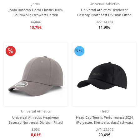
Joma
Universal Athletics
Joma Basecap Gorra Classic (100%
Universal Athletics Headwear
Baumwolle) schwarz Herren
Basecap Northeast Division Fitted
Cap schwarz - 1 Stück
12,00€
UVP:
14,95€
10,79€
11,90€
10% reduziert
NEU
Universal Athletics
Head
Universal Athletics Headwear
Head Cap Tennis Performance 2024
Basecap Northeast Division Fitted
(Polyester, Klettverschluss) schwarz
Cap dunkelgrau - 1 Stück
8,90€
UVP:
25,00€
8,01€
20,49€