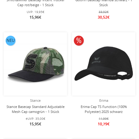
Cap rot/beige - 1 Stück
Stück
UVP:
19,95€
33,92€
15,96€
30,52€
10% reduziert
NEU
Stance
Erima
Stance Basecap Standard Adjustable
Erima Cap TS Function (100%
Mesh Cap camogrün - 1 Stück
Polyester) 2025 schwarz
eUVP:
35,00€
11,99€
15,95€
10,79€