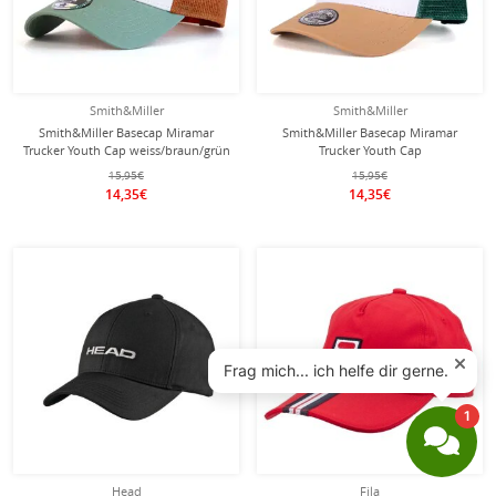
Smith&Miller
Smith&Miller
Smith&Miller Basecap Miramar
Smith&Miller Basecap Miramar
Trucker Youth Cap weiss/braun/grün
Trucker Youth Cap
- 1 Stück
weiss/mustardgelb/grün - 1 Stück
15,95€
15,95€
14,35€
14,35€
Head
Fila