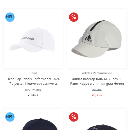
10% reduziert
NEU
Head
adidas Performance
Head Cap Tennis Performance 2024
adidas Basecap RAIN.RDY Tech 3-
(Polyester, Klettverschluss) weiss
Panel Kappe aluminiumgrau Herren
UVP:
25,00€
22,50€
20,49€
20,25€
10% reduziert
NEU