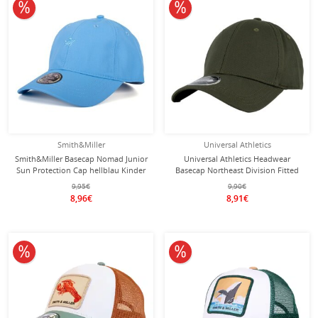
10% reduziert
10% reduziert
Smith&Miller
Universal Athletics
Smith&Miller Basecap Nomad Junior
Universal Athletics Headwear
Sun Protection Cap hellblau Kinder
Basecap Northeast Division Fitted
- 1 Stück
Cap olivegrün - 1 Stück
9,95€
9,90€
8,96€
8,91€
10% reduziert
10% reduziert