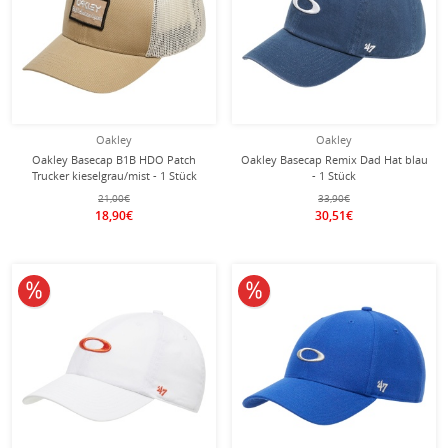
Oakley
Oakley
Oakley Basecap B1B HDO Patch
Oakley Basecap Remix Dad Hat blau
Trucker kieselgrau/mist - 1 Stück
- 1 Stück
21,00€
33,90€
18,90€
30,51€
10% reduziert
10% reduziert