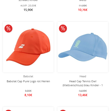
eUVP:
20,00€
11,95€
15,90€
10,76€
10% reduziert
10% reduziert
Babolat
Head
Babolat Cap Pure Logo rot Herren
Head Cap Tennis Owl
(Klettverschluss) blau Kinder - 1
Stück
9,00€
14,95€
8,10€
13,46€