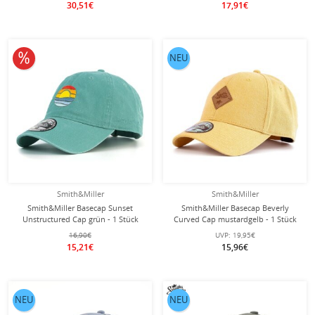
30,51€
17,91€
10% reduziert
NEU
Smith&Miller
Smith&Miller
Smith&Miller Basecap Sunset
Smith&Miller Basecap Beverly
Unstructured Cap grün - 1 Stück
Curved Cap mustardgelb - 1 Stück
16,90€
UVP:
19,95€
15,21€
15,96€
NEU
NEU