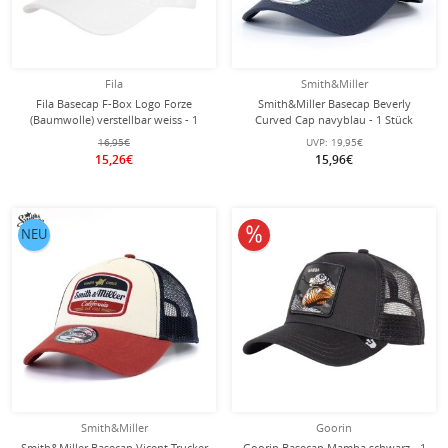
Fila
Smith&Miller
Fila Basecap F-Box Logo Forze
Smith&Miller Basecap Beverly
(Baumwolle) verstellbar weiss - 1
Curved Cap navyblau - 1 Stück
Stück
16,95€
UVP:
19,95€
15,26€
15,96€
10% reduziert
NEU
Smith&Miller
Goorin
Smith&Miller Basecap Vicent Trucker
Goorin Basecap Mamba schwarz - 1