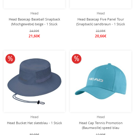
Head
Head
Head Basecap Baseball Snapback
Head Basecap Five Panel Tour
(Mischgewebe) beige - 1 Stück
(Snapback) sandbraun - 1 Stück
24,00€
22,95€
21,60€
20,66€
10% reduziert
10% reduziert
Head
Head
Head Bucket Hat slateblau - 1 Stück
Head Cap Tennis Promotion
(Baumwolle) speed blau
30,95€
12,90€