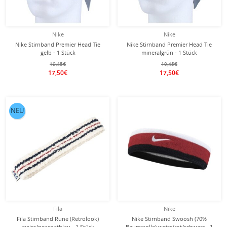
Nike
Nike
Nike Stirnband Premier Head Tie
Nike Stirnband Premier Head Tie
gelb - 1 Stück
mineralgrün - 1 Stück
19,45€
19,45€
17,50€
17,50€
NEU
Fila
Nike
Fila Stirnband Rune (Retrolook)
Nike Stirnband Swoosh (70%
weiss/peacoatblau - 1 Stück
Baumwolle) weiss/rot/schwarz - 1