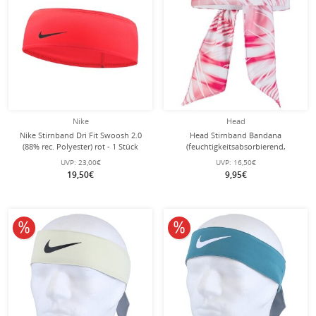
Nike
Head
Nike Stirnband Dri Fit Swoosh 2.0
Head Stirnband Bandana
(88% rec. Polyester) rot - 1 Stück
(feuchtigkeitsabsorbierend,
Microfiber Technologie) pink/weiss -
UVP:
23,00€
UVP:
16,50€
1 Stück
19,50€
9,95€
10% reduziert
10% reduziert