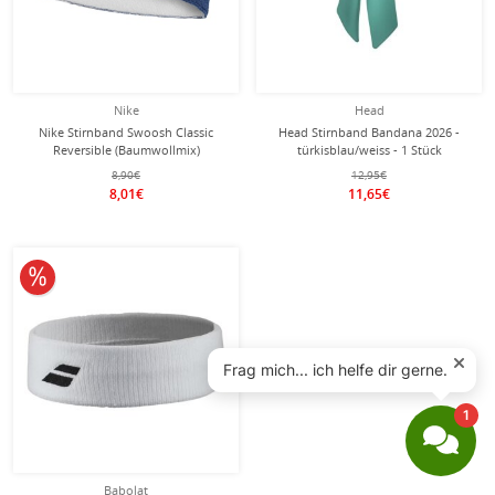
Nike
Head
Nike Stirnband Swoosh Classic
Head Stirnband Bandana 2026 -
Reversible (Baumwollmix)
türkisblau/weiss - 1 Stück
navyblau/weiss - 1 Stück
8,90€
12,95€
8,01€
11,65€
10% reduziert
Babolat