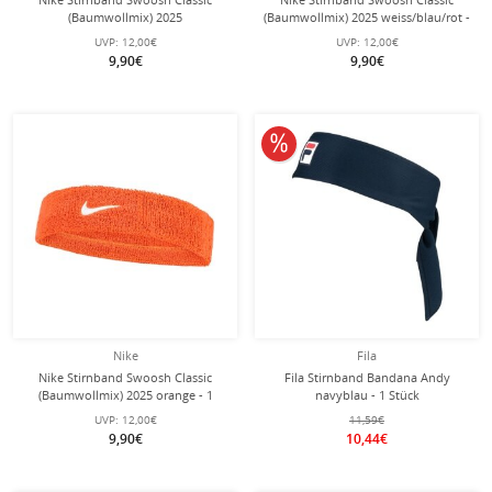
(Baumwollmix) 2025
(Baumwollmix) 2025 weiss/blau/rot -
weiss/grau/schwarz - 1 Stück
1 Stück
UVP:
12,00€
UVP:
12,00€
9,90€
9,90€
10% reduziert
Nike
Fila
Nike Stirnband Swoosh Classic
Fila Stirnband Bandana Andy
(Baumwollmix) 2025 orange - 1
navyblau - 1 Stück
Stück
UVP:
12,00€
11,59€
9,90€
10,44€