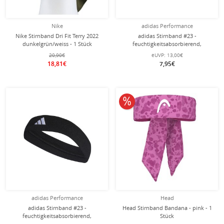
Nike
adidas Performance
Nike Stirnband Dri Fit Terry 2022
adidas Stirnband #23 -
dunkelgrün/weiss - 1 Stück
feuchtigkeitsabsorbierend,
aufgesticktes Logo - weiss Herren - 1
20,90€
eUVP:
13,00€
Stück
18,81€
7,95€
10% reduziert
adidas Performance
Head
adidas Stirnband #23 -
Head Stirnband Bandana - pink - 1
feuchtigkeitsabsorbierend,
Stück
aufgesticktes Logo - schwarz Herren