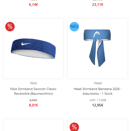
weiss/bunt Herren - 1 Stück
6,74€
23,17€
10% reduziert
NEU
Nike
Head
Nike Stirnband Swoosh Classic
Head Stirnband Bandana 2026 -
Reversible (Baumwollmix)
blau/weiss - 1 Stück
royalblau/weiss - 1 Stück
8,90€
UVP:
17,00€
8,01€
12,95€
10% reduziert