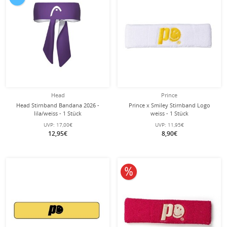
Head
Prince
Head Stirnband Bandana 2026 -
Prince x Smiley Stirnband Logo
lila/weiss - 1 Stück
weiss - 1 Stück
UVP:
17,00€
UVP:
11,95€
12,95€
8,90€
10% reduziert