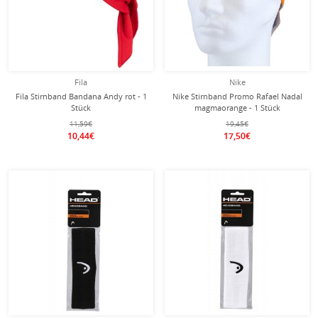
Fila
Nike
Fila Stirnband Bandana Andy rot - 1
Nike Stirnband Promo Rafael Nadal
Stück
magmaorange - 1 Stück
11,59€
19,45€
10,44€
17,50€