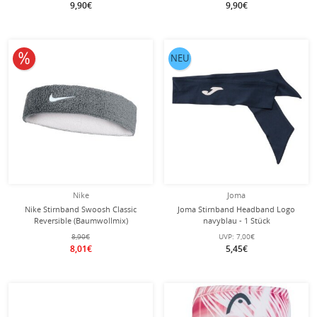
9,90€
9,90€
10% reduziert
NEU
Nike
Joma
Nike Stirnband Swoosh Classic
Joma Stirnband Headband Logo
Reversible (Baumwollmix)
navyblau - 1 Stück
grau/weiss - 1 Stück
8,90€
UVP:
7,00€
8,01€
5,45€