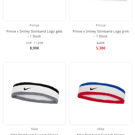
Prince
Prince
Prince x Smiley Stirnband Logo gelb
Prince x Smiley Stirnband Logo pink
- 1 Stück
- 1 Stück
UVP:
11,95€
5,97€
8,90€
5,38€
Nike
Nike
Nike Stirnband Swoosh Classic
Nike Stirnband Swoosh Classic