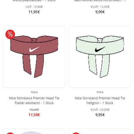
Stück
UVP:
13,99€
eUVP:
12,00€
11,95€
9,90€
10% reduziert
Nike
Nike
Nike Stirnband Premier Head Tie
Nike Stirnband Premier Head Tie
flieder adoberot - 1 Stück
hellgrün - 1 Stück
19,45€
eUVP:
23,00€
17,50€
9,95€