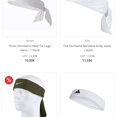
Yonex
Fila
Yonex Stirnband Head Tie Logo
Fila Stirnband Bandana Andy weiss
weiss - 1 Stück
- 1 Stück
UVP:
22,90€
UVP:
13,99€
19,90€
11,59€
10% reduziert