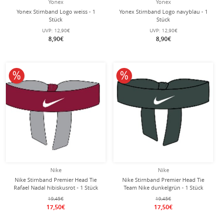
Yonex
Yonex
Yonex Stirnband Logo weiss - 1
Yonex Stirnband Logo navyblau - 1
Stück
Stück
UVP:
12,90€
UVP:
12,90€
8,90€
8,90€
10% reduziert
10% reduziert
Nike
Nike
Nike Stirnband Premier Head Tie
Nike Stirnband Premier Head Tie
Rafael Nadal hibiskusrot - 1 Stück
Team Nike dunkelgrün - 1 Stück
19,45€
19,45€
17,50€
17,50€