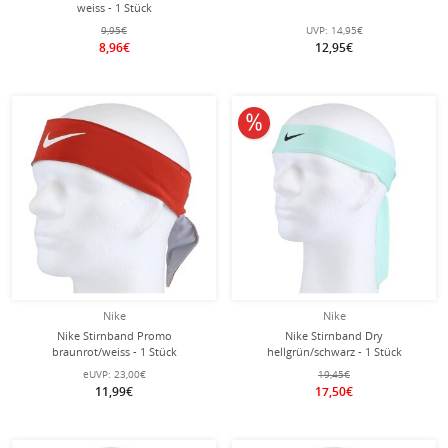
weiss - 1 Stück
9,95€
UVP:
14,95€
8,96€
12,95€
10% reduziert
Nike
Nike
Nike Stirnband Promo
Nike Stirnband Dry
braunrot/weiss - 1 Stück
hellgrün/schwarz - 1 Stück
eUVP:
23,00€
19,45€
11,99€
17,50€