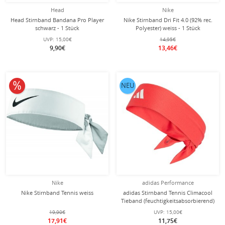
Head
Nike
Head Stirnband Bandana Pro Player
Nike Stirnband Dri Fit 4.0 (92% rec.
schwarz - 1 Stück
Polyester) weiss - 1 Stück
UVP:
15,00€
14,95€
9,90€
13,46€
10% reduziert
NEU
Nike
adidas Performance
Nike Stirnband Tennis weiss
adidas Stirnband Tennis Climacool
Tieband (feuchtigkeitsabsorbierend)
rot Herren - 1 Stück
19,90€
UVP:
15,00€
17,91€
11,75€