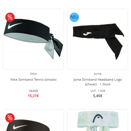
10% reduziert
NEU
Nike
Joma
Nike Stirnband Tennis schwarz
Joma Stirnband Headband Logo
schwarz - 1 Stück
16,90€
UVP:
7,00€
15,21€
5,45€
10% reduziert