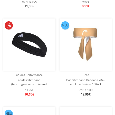
UVP:
13,00€
9,90€
- 1 Stück
11,50€
8,91€
10% reduziert
NEU
adidas Performance
Head
adidas Stirnband
Head Stirnband Bandana 2026 -
(feuchtigkeitsabsorbierend,
aprikose/weiss - 1 Stück
aufgesticktes Logo) schwarz Kinder -
11,95€
UVP:
17,00€
1 Stück
10,76€
12,95€
NEU