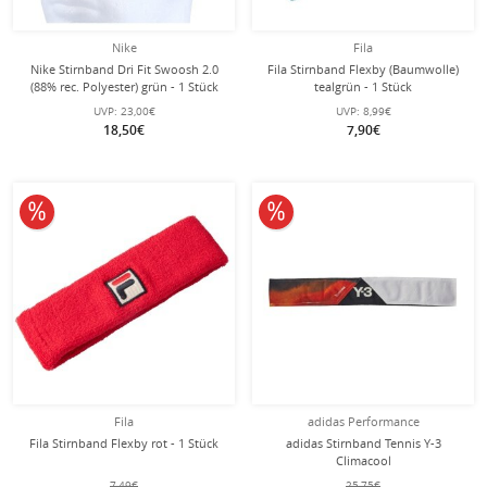
Nike
Fila
Nike Stirnband Dri Fit Swoosh 2.0
Fila Stirnband Flexby (Baumwolle)
(88% rec. Polyester) grün - 1 Stück
tealgrün - 1 Stück
UVP:
23,00€
UVP:
8,99€
18,50€
7,90€
10% reduziert
10% reduziert
Fila
adidas Performance
Fila Stirnband Flexby rot - 1 Stück
adidas Stirnband Tennis Y-3
Climacool
(feuchtigkeitsabsorbierend)
7,49€
25,75€