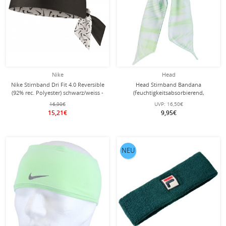
Nike
Head
Nike Stirnband Dri Fit 4.0 Reversible
Head Stirnband Bandana
(92% rec. Polyester) schwarz/weiss -
(feuchtigkeitsabsorbierend,
1 Stück
Microfiber Technologie) mint/weiss-
16,90€
UVP:
16,50€
1 Stück
15,21€
9,95€
NEU