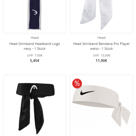
Head
Head
Head Stirnband Headband Logo
Head Stirnband Bandana Pro Player
navy - 1 Stück
weiss - 1 Stück
UVP:
7,00€
UVP:
15,00€
5,45€
11,90€
10% reduziert