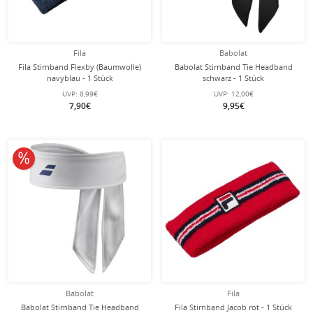
Fila
Babolat
Fila Stirnband Flexby (Baumwolle)
Babolat Stirnband Tie Headband
navyblau - 1 Stück
schwarz - 1 Stück
UVP:
8,99€
UVP:
12,00€
7,90€
9,95€
10% reduziert
Babolat
Fila
Babolat Stirnband Tie Headband
Fila Stirnband Jacob rot - 1 Stück