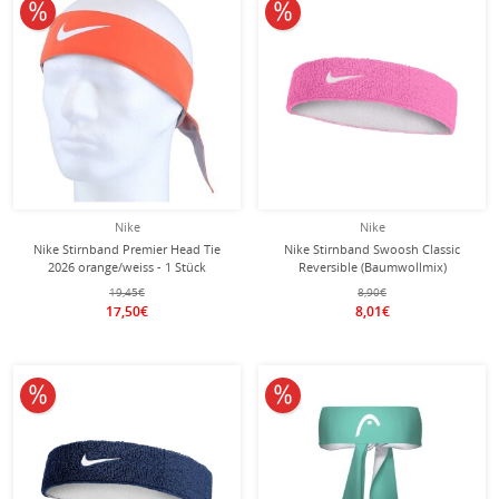
10% reduziert
10% reduziert
Nike
Nike
Nike Stirnband Premier Head Tie
Nike Stirnband Swoosh Classic
2026 orange/weiss - 1 Stück
Reversible (Baumwollmix)
pink/weiss - 1 Stück
19,45€
8,90€
17,50€
8,01€
10% reduziert
10% reduziert