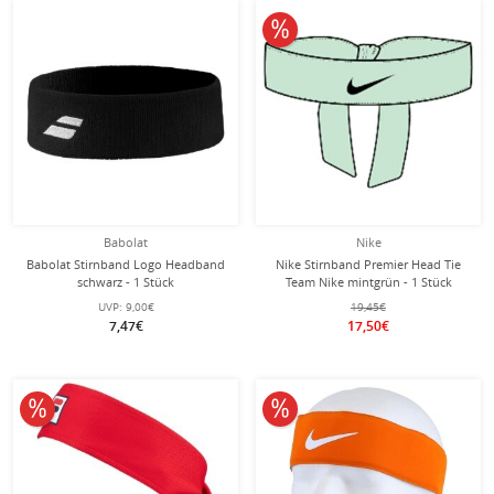
10% reduziert
Babolat
Nike
Babolat Stirnband Logo Headband
Nike Stirnband Premier Head Tie
schwarz - 1 Stück
Team Nike mintgrün - 1 Stück
UVP:
9,00€
19,45€
7,47€
17,50€
10% reduziert
10% reduziert