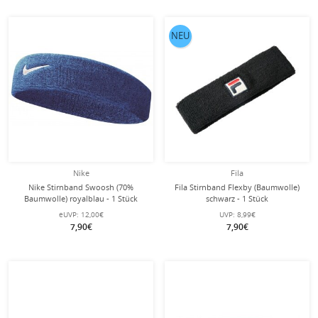
NEU
Nike
Fila
Nike Stirnband Swoosh (70%
Fila Stirnband Flexby (Baumwolle)
Baumwolle) royalblau - 1 Stück
schwarz - 1 Stück
eUVP:
12,00€
UVP:
8,99€
7,90€
7,90€