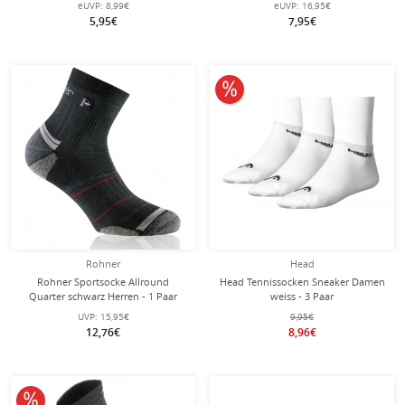
eUVP:
8,99€
eUVP:
16,95€
5,95€
7,95€
10% reduziert
Rohner
Head
Rohner Sportsocke Allround
Head Tennissocken Sneaker Damen
Quarter schwarz Herren - 1 Paar
weiss - 3 Paar
UVP:
15,95€
9,95€
12,76€
8,96€
10% reduziert