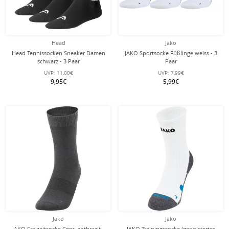
Head
Jako
Head Tennissocken Sneaker Damen
JAKO Sportsocke Füßlinge weiss - 3
schwarz - 3 Paar
Paar
UVP:
11,00€
UVP:
7,99€
9,95€
5,99€
Jako
Jako
JAKO Freizeitsocke Crew anthrazit -
JAKO Trainingssocke (gepolstertes