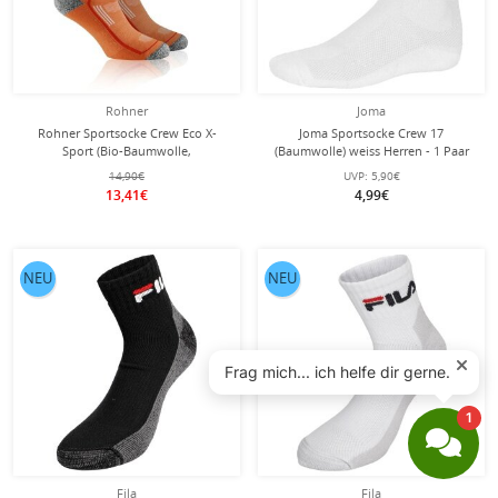
Rohner
Joma
Rohner Sportsocke Crew Eco X-
Joma Sportsocke Crew 17
Sport (Bio-Baumwolle,
(Baumwolle) weiss Herren - 1 Paar
feuchtigkeitsabsorbierend) orange -
14,90€
UVP:
5,90€
1 Paar
13,41€
4,99€
NEU
NEU
Fila
Fila