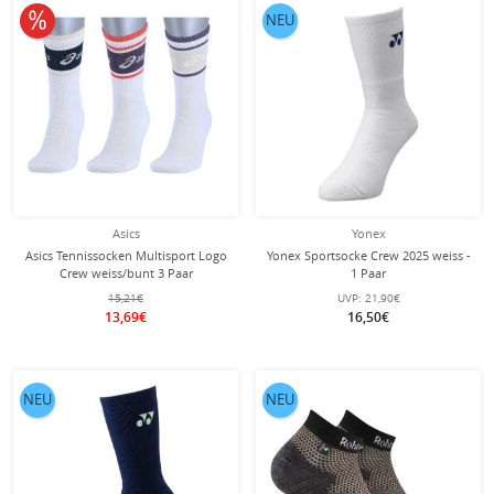
10% reduziert
NEU
Asics
Yonex
Asics Tennissocken Multisport Logo
Yonex Sportsocke Crew 2025 weiss -
Crew weiss/bunt 3 Paar
1 Paar
15,21€
UVP:
21,90€
13,69€
16,50€
NEU
NEU