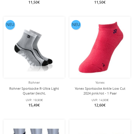
11,50€
11,50€
NEU
NEU
Rohner
Yonex
Rohner Sportsocke R-Ultra Light
Yonex Sportsocke Ankle Low Cut
Quarter (leicht,
2024 pink/rot - 1 Paar
feuchtigkeitsabsorbierend)
UVP:
19,90€
UVP:
14,90€
grau/weiss - 1 Paar
15,49€
12,60€