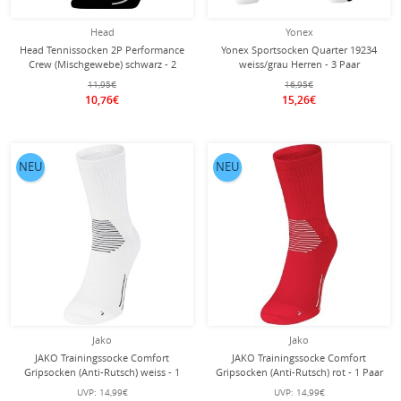
Head
Yonex
Head Tennissocken 2P Performance
Yonex Sportsocken Quarter 19234
Crew (Mischgewebe) schwarz - 2
weiss/grau Herren - 3 Paar
Paar
11,95€
16,95€
10,76€
15,26€
NEU
NEU
Jako
Jako
JAKO Trainingssocke Comfort
JAKO Trainingssocke Comfort
Gripsocken (Anti-Rutsch) weiss - 1
Gripsocken (Anti-Rutsch) rot - 1 Paar
Paar
UVP:
14,99€
UVP:
14,99€