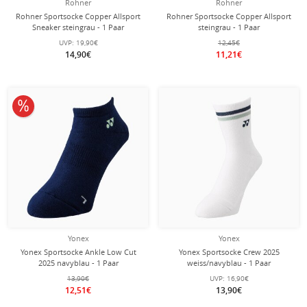
Rohner
Rohner
Rohner Sportsocke Copper Allsport
Rohner Sportsocke Copper Allsport
Sneaker steingrau - 1 Paar
steingrau - 1 Paar
UVP:
19,90€
12,45€
14,90€
11,21€
10% reduziert
Yonex
Yonex
Yonex Sportsocke Ankle Low Cut
Yonex Sportsocke Crew 2025
2025 navyblau - 1 Paar
weiss/navyblau - 1 Paar
13,90€
UVP:
16,90€
12,51€
13,90€