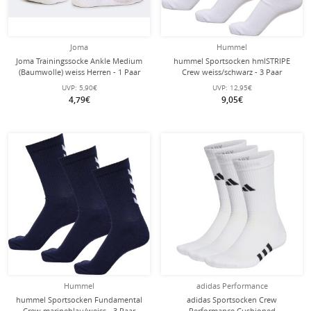
Joma
Hummel
Joma Trainingssocke Ankle Medium
hummel Sportsocken hmlSTRIPE
(Baumwolle) weiss Herren - 1 Paar
Crew weiss/schwarz - 3 Paar
UVP:
5,90€
UVP:
12,95€
4,79€
9,05€
Hummel
adidas Performance
hummel Sportsocken Fundamental
adidas Sportsocken Crew
Crew marineblau/weiss - 3 Paar
Performance Cushioned