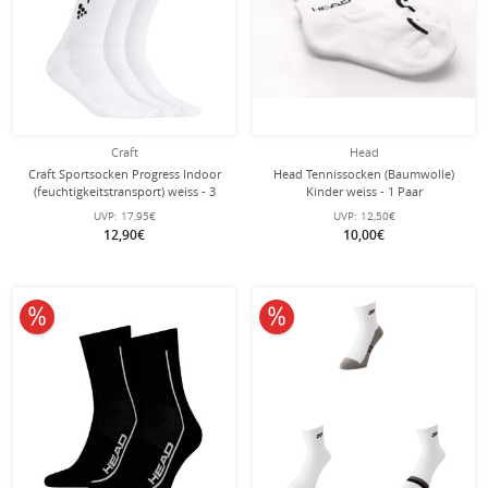
Craft
Head
Craft Sportsocken Progress Indoor
Head Tennissocken (Baumwolle)
(feuchtigkeitstransport) weiss - 3
Kinder weiss - 1 Paar
Paar
UVP:
17,95€
UVP:
12,50€
12,90€
10,00€
10% reduziert
10% reduziert