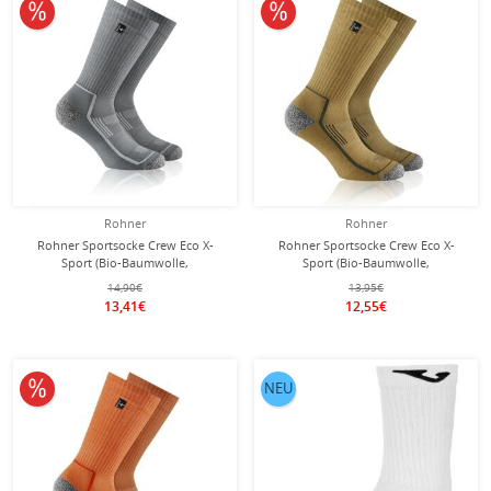
10% reduziert
10% reduziert
Rohner
Rohner
Rohner Sportsocke Crew Eco X-
Rohner Sportsocke Crew Eco X-
Sport (Bio-Baumwolle,
Sport (Bio-Baumwolle,
feuchtigkeitsabsorbierend) grau - 1
feuchtigkeitsabsorbierend)
14,90€
13,95€
Paar
khakigrün - 1 Paar
13,41€
12,55€
10% reduziert
NEU