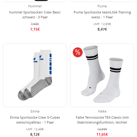
Hummel
Puma
hummel Sportsocken Crew Basic
Puma Sportsocke teamLIGA Training
schwarz - 3 Paar
weiss - 1 Paar
7,95€
UVP:
12,95€
7,15€
8,47€
10% reduziert
Erima
Falke
Erima Sportsocke Crew 5-Cubes
Falke Tennissocke TE4 Classic (mit
weiss/royalblau - 1 Paar
Stabilisierungsfunktion, leichter
Dämpfung) weiss/schwarz Damen -
UVP:
12,49€
12,95€
1 Paar
8,12€
11,65€