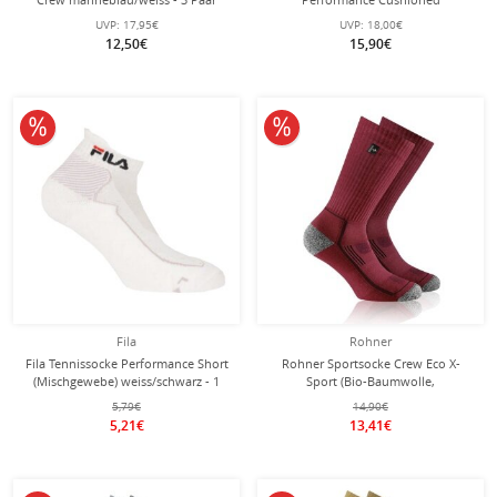
(feuchtigkeitsabsorbierende, Mesh-
UVP:
17,95€
UVP:
18,00€
Einsätze) weiss - 3 Paar
12,50€
15,90€
10% reduziert
10% reduziert
Fila
Rohner
Fila Tennissocke Performance Short
Rohner Sportsocke Crew Eco X-
(Mischgewebe) weiss/schwarz - 1
Sport (Bio-Baumwolle,
Paar
feuchtigkeitsabsorbierend)
5,79€
14,90€
rot/bordeaux - 1 Paar
5,21€
13,41€