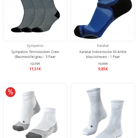
Sympatico
Karakal
Sympatico Tennissocken Crew
Karakal Indoorsocke X4 Ankle
(Baumwolle) grau - 3 Paar
blau/schwarz - 1 Paar
12,79€
10,95€
11,51€
9,85€
10% reduziert