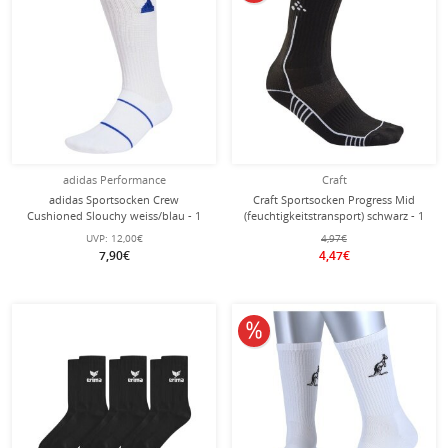
adidas Performance
Craft
adidas Sportsocken Crew
Craft Sportsocken Progress Mid
Cushioned Slouchy weiss/blau - 1
(feuchtigkeitstransport) schwarz - 1
Paar
Paar
UVP:
12,00€
4,97€
7,90€
4,47€
10% reduziert