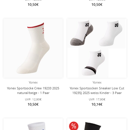
10,50€
10,50€
Yonex
Yonex
Yonex Sportsocke Crew 19233 2025
Yonex Sportsocken Sneaker Low Cut
natural/beige - 1 Paar
19235J 2025 weiss Kinder - 3 Paar
UVP:
12,90€
UVP:
17,90€
10,50€
10,74€
10% reduziert