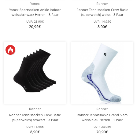
Yonex
Rohner
Yonex Sportsocken Ankle Indoor
Rohner Tennissocken Crew Basic
weiss/schwarz Herren - 3 Paar
(superweich) weiss - 3 Paar
UVP:
23,90€
UVP:
14,95€
20,95€
8,90€
Rohner
Rohner
Rohner Tennissocken Crew Basic
Rohner Tennissocke Grand Slam
(superweich) schwarz - 3 Paar
weiss/blau Herren - 1 Paar
UVP:
14,95€
UVP:
24,95€
8,90€
20,90€