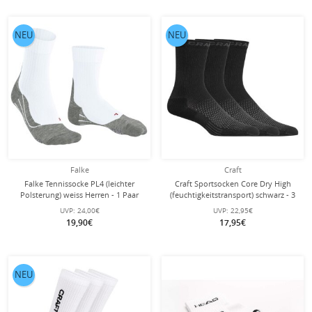
NEU
NEU
Falke
Craft
Falke Tennissocke PL4 (leichter
Craft Sportsocken Core Dry High
Polsterung) weiss Herren - 1 Paar
(feuchtigkeitstransport) schwarz - 3
Paar
UVP:
24,00€
UVP:
22,95€
19,90€
17,95€
NEU