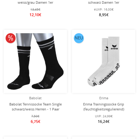
weiss/grau Damen 1er
schwarz Damen 1er
13,45€
eUVP:
16,00€
12,10€
8,95€
10% reduziert
NEU
Babolat
Erima
Babolat Tennissocke Team Single
Erima Trainingssocke Grip
schwarz/weiss Herren - 1 Paar
(feuchtigkeitsregulierend)
weiss/schwarz- 1 Paar
7,50€
UVP:
24,99€
6,75€
16,24€