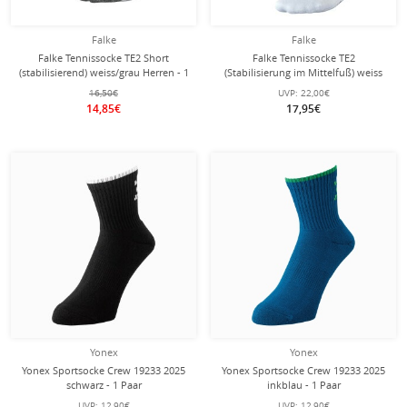
Falke
Falke
Falke Tennissocke TE2 Short
Falke Tennissocke TE2
(stabilisierend) weiss/grau Herren - 1
(Stabilisierung im Mittelfuß) weiss
Paar
Herren - 1 Paar
16,50€
UVP:
22,00€
14,85€
17,95€
Yonex
Yonex
Yonex Sportsocke Crew 19233 2025
Yonex Sportsocke Crew 19233 2025
schwarz - 1 Paar
inkblau - 1 Paar
UVP:
12,90€
UVP:
12,90€