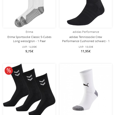
Erima
adidas Performance
Erima Sportsocke Classic 5-Cubes
adidas Tennissocke Crew
Long weiss/grün - 1 Paar
Performance Cushioned schwarz - 1
Paar
UVP:
14,99€
UVP:
18,00€
9,75€
11,95€
10% reduziert