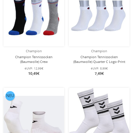
Champion
Champion
Champion Tennissocken
Champion Tennissocken
(Baumwolle) Crew
(Baumwolle) Quarter C Logo-Print
schwarz/weiss/grau Herren - 3 Paar
weiss Herren - 3 Paar
eUVP:
12,99€
eUVP:
8,99€
10,49€
7,49€
NEU