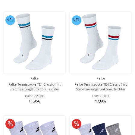
NEU
NEU
Falke
Falke
Falke Tennissocke TE4 Classic (mit
Falke Tennissocke TE4 Classic (mit
Stabilisierungsfunktion, leichter
Stabilisierungsfunktion, leichter
Dämpfung) weiss/blau Damen - 1
Dämpfung) weiss/rot Damen - 1
eUVP:
22,00€
UVP:
22,00€
Paar
Paar
11,95€
17,60€
10% reduziert
10% reduziert