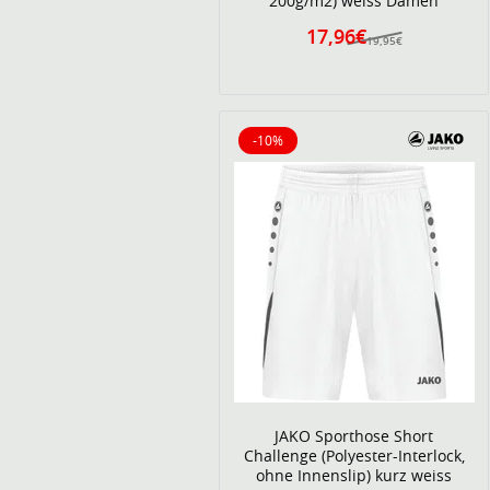
200g/m2) weiss Damen
17,96€
19,95€
-10%
10% reduziert
JAKO Sporthose Short
Challenge (Polyester-Interlock,
ohne Innenslip) kurz weiss