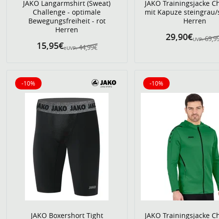
JAKO Langarmshirt (Sweat)
JAKO Trainingsjacke C
Challenge - optimale
mit Kapuze steingrau
Bewegungsfreiheit - rot
Herren
Herren
29,90€
69,9
UVP:
15,95€
44,99€
eUVP:
-10%
-10%
10% reduziert
10% reduziert
JAKO Boxershort Tight
JAKO Trainingsjacke C