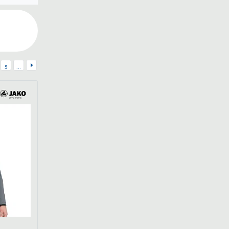
5
...