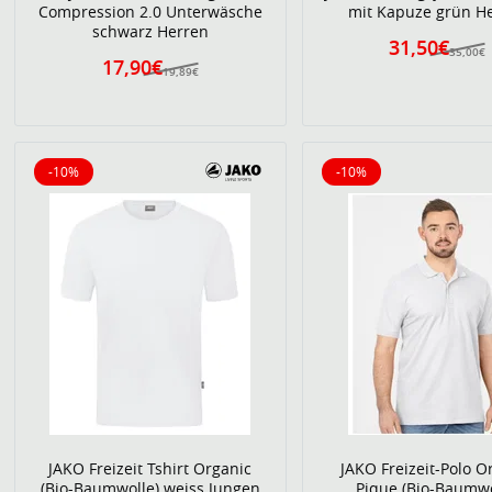
Compression 2.0 Unterwäsche
mit Kapuze grün H
schwarz Herren
31,50€
35,00€
17,90€
19,89€
-10%
-10%
10% reduziert
10% reduziert
JAKO Freizeit Tshirt Organic
JAKO Freizeit-Polo O
(Bio-Baumwolle) weiss Jungen
Pique (Bio-Baumwo