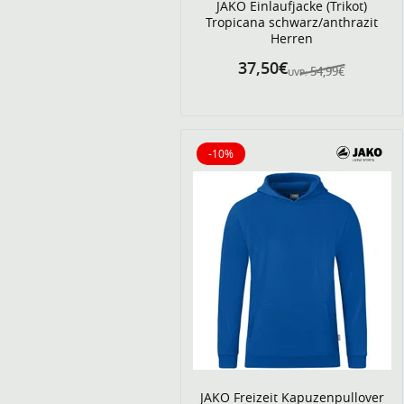
JAKO Einlaufjacke (Trikot)
Tropicana schwarz/anthrazit
Herren
37,50€
54,99€
UVP:
-10%
10% reduziert
JAKO Freizeit Kapuzenpullover