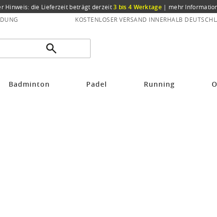
er Hinweis: die Lieferzeit beträgt derzeit
3 bis 4 Werktage
|
mehr Informatio
NDUNG
KOSTENLOSER VERSAND INNERHALB DEUTSCHL
Badminton
Padel
Running
O