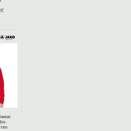
n
9€
Sweat
Bio-
rren