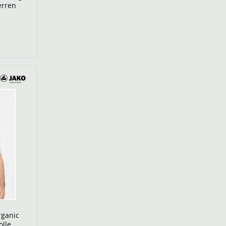
erren
rganic
lle,