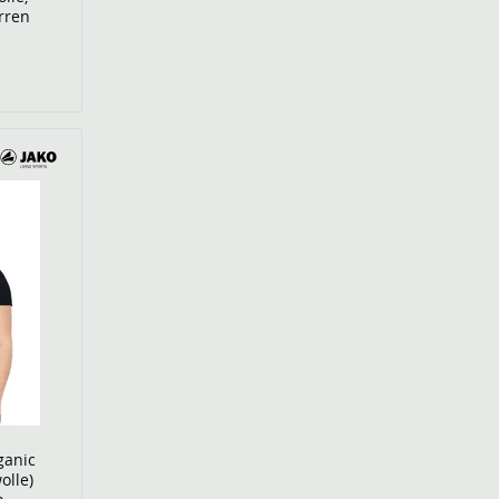
rren
ganic
olle)