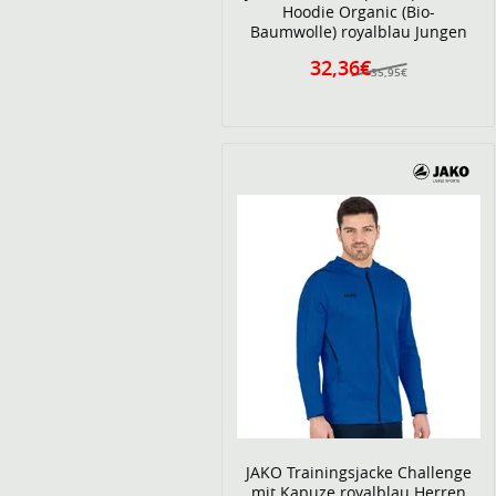
Hoodie Organic (Bio-
Baumwolle) royalblau Jungen
32,36€
35,95€
JAKO Trainingsjacke Challenge
mit Kapuze royalblau Herren