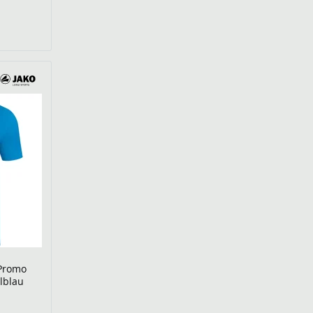
 Promo
lblau