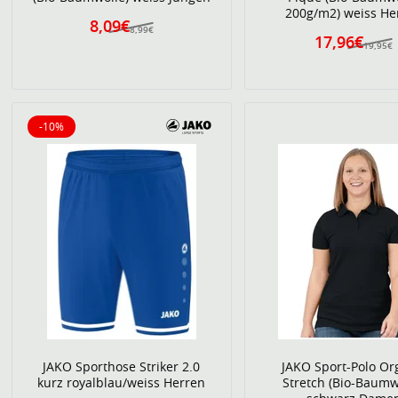
200g/m2) weiss He
8,09€
8,99€
17,96€
19,95€
-10%
10% reduziert
JAKO Sporthose Striker 2.0
JAKO Sport-Polo Or
kurz royalblau/weiss Herren
Stretch (Bio-Baumw