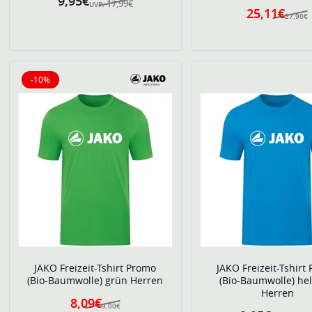
9,95€
17,99€
UVP:
25,11€
27,90€
-10%
10% reduziert
JAKO Freizeit-Tshirt Promo
JAKO Freizeit-Tshirt
(Bio-Baumwolle) grün Herren
(Bio-Baumwolle) hel
Herren
8,09€
9,00€