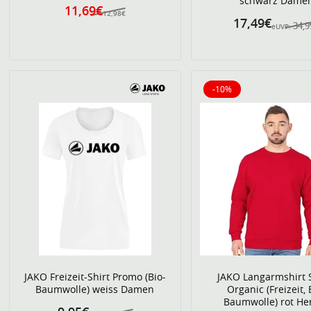
schwarz Dame
11,69€
12,98€
17,49€
34,9
eUVP:
-10%
10% reduziert
JAKO Freizeit-Shirt Promo (Bio-
JAKO Langarmshirt 
Baumwolle) weiss Damen
Organic (Freizeit, 
Baumwolle) rot He