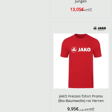
Jungen
13,05€
14,50€
JAKO Freizeit-Tshirt Promo
(Bio-Baumwolle) rot Herren
9,95€
17,99€
UVP: