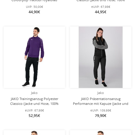
Jungen
Polyester) marineblau Herren
UVP:
50,00€
eUVP:
67,98€
44,90€
44,95€
Jako
Jako
JAKO Trainingsanzug Polyester
JAKO Präsentationsanzug
Classico (Jacke und Hose, 100%
Performance mit Kapuze (Jacke und
Polyester) lila/schwarz Herren
Hose) schwarz/anthrazitgrau Damen
eUVP:
67,98€
eUVP:
109,98€
52,95€
79,90€