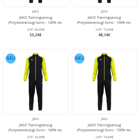
Jako
Jako
JAKO Trainingsanzug
JAKO Trainingsanzug
(Polyesteranzug) Sonic - 100% rec.
(Polyesteranzug) Sonic - 100% rec.
Polyester - rot/weiss/schwarz Herren
Polyester - schwarz/anthrazitgrau
UVP:
84,99€
UVP:
74,99€
Jungen
55,24€
48,74€
NEU
NEU
Jako
Jako
JAKO Trainingsanzug
JAKO Trainingsanzug
(Polyesteranzug) Sonic - 100% rec.
(Polyesteranzug) Sonic - 100% rec.
Polyester - schwarz/gelb Herren
Polyester - schwarz/gelb Jungen
UVP:
84,99€
UVP:
74,99€