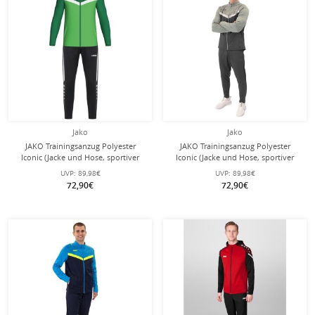
Jako
Jako
JAKO Trainingsanzug Polyester
JAKO Trainingsanzug Polyester
Iconic (Jacke und Hose, sportiver
Iconic (Jacke und Hose, sportiver
Schnitt) grün/dunkelgrün Herren
Schnitt) anthrazitgrau/mintgrün
UVP:
89,98€
UVP:
89,98€
Herren
72,90€
72,90€