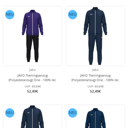
NEU
NEU
Jako
Jako
JAKO Trainingsanzug
JAKO Trainingsanzug
(Polyesteranzug) One - 100% rec.
(Polyesteranzug) One - 100% rec.
Polyester - violett/schwarz Herren
Polyester - marineblau Herren
UVP:
69,99€
UVP:
69,99€
52,49€
52,49€
NEU
NEU