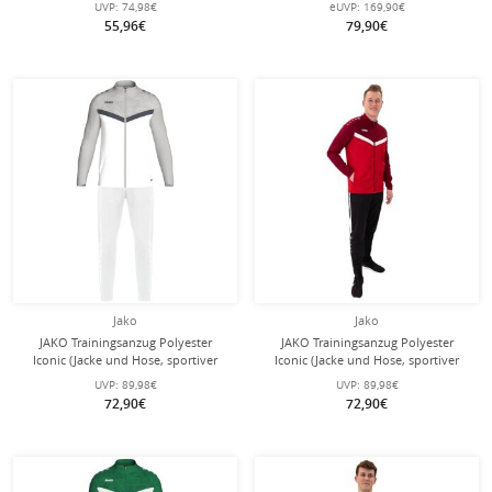
UVP:
74,98€
eUVP:
169,90€
Kinder
55,96€
79,90€
Jako
Jako
JAKO Trainingsanzug Polyester
JAKO Trainingsanzug Polyester
Iconic (Jacke und Hose, sportiver
Iconic (Jacke und Hose, sportiver
Schnitt) weiss/grau Herren
Schnitt) rot/weinrot Herren
UVP:
89,98€
UVP:
89,98€
72,90€
72,90€