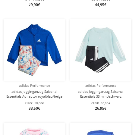
Herren
79,90€
44,95€
adidas Performance
adidas Performance
adidas Jogginganzug Saisonal
adidas Jogginganzug Saisonal
Essentials Adiraptor royalblau/beige
Essentials 3S mint/schwarz
Jungen
Kleinkinder
eUVP:
50,00€
eUVP:
40,00€
33,50€
26,95€