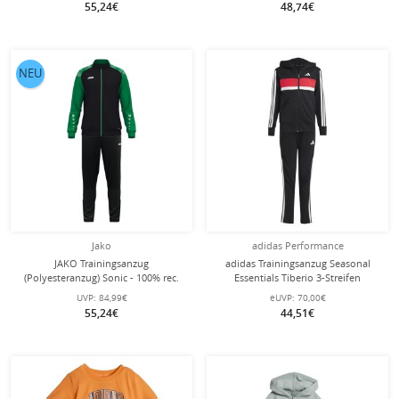
55,24€
48,74€
NEU
Jako
adidas Performance
JAKO Trainingsanzug
adidas Trainingsanzug Seasonal
(Polyesteranzug) Sonic - 100% rec.
Essentials Tiberio 3-Streifen
Polyester - schwarz/grün Herren
schwarz/weiss/rot Jungen
UVP:
84,99€
eUVP:
70,00€
55,24€
44,51€