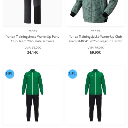
Yonex
Yonex
Yonex Trainingshose Warm-Up Pant
Yonex Trainingsjacke Warm-Up Club
Club Team 2025 slate schwarz
Team YM0041 2025 olivegrün Herren
Damen
UVP:
56,90€
UVP:
79,90€
34,14€
59,90€
NEU
NEU