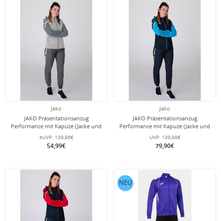
Jako
Jako
JAKO Präsentationsanzug
JAKO Präsentationsanzug
Performance mit Kapuze (Jacke und
Performance mit Kapuze (Jacke und
Hose) hellgrau/dunkelgrau Damen
Hose) marineblau/hellblau Damen
eUVP:
109,98€
UVP:
109,98€
54,99€
79,90€
NEU