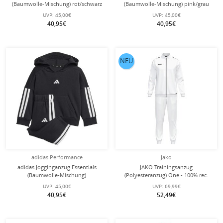
(Baumwolle-Mischung) rot/schwarz
(Baumwolle-Mischung) pink/grau
Kleinkinder
Kleinkinder Mädchen
UVP:
45,00€
UVP:
45,00€
40,95€
40,95€
NEU
adidas Performance
Jako
adidas Jogginganzug Essentials
JAKO Trainingsanzug
(Baumwolle-Mischung)
(Polyesteranzug) One - 100% rec.
schwarz/weiss Kleinkinder
Polyester - weiss Herren
UVP:
45,00€
UVP:
69,99€
40,95€
52,49€