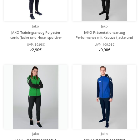
Jako
Jako
JAKO Trainingsanzug Polyester
JAKO Präsentationsanzug
Iconic (Jacke und Hose, sportiver
Performance mit Kapuze (Jacke und
Schnitt) marineblau/hellblau/gelb
Hose) rot/schwarz Herren
UVP:
89,98€
UVP:
109,98€
Herren
72,90€
79,90€
Jako
Jako
JAKO Präsentationsanzug
JAKO Präsentationsanzug