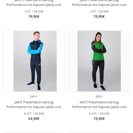
Performance mit Kapuze (Jacke und
Performance mit Kapuze (Jacke und
Hose) grün/schwarz Herren
Hose) royalblau/marineblau Herren
UVP:
109,98€
UVP:
109,98€
79,90€
79,90€
Jako
Jako
JAKO Präsentationsanzug
JAKO Präsentationsanzug
Performance mit Kapuze (Jacke und
Performance mit Kapuze (Jacke und
Hose) marineblau/hellblau Herren
Hose) grün/schwarz Damen
eUVP:
109,98€
eUVP:
109,98€
54,99€
79,90€