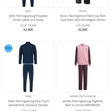
Jako
Yonex
JAKO Trainingsanzug Polyester
Yonex Trainingshose Warm-Up Pant
Power (Jacke und Hose)
Club Team 2024 dunkelgrau Herren
marineblau/skyblau Herren
eUVP:
89,98€
UVP:
56,90€
62,90€
42,90€
NEU
Head
adidas Performance
Head Trainingsanzug Easy Court
adidas Trainingsanzug Together
(Jacke&Hose, Moisture Transfer
Back to School AEROREADY
Microfiber Technologie) dunkelblau
Trainingsanzug pink Mädchen
UVP:
110,00€
eUVP:
75,00€