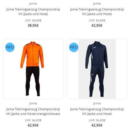
Joma
Joma
Joma Trainingsanzug Championship
Joma Trainingsanzug Championship
VII (Jacke und Hose)
VII (Jacke und Hose)
weinrot/weiss/marineblau Herren
royalblau/gelb/marineblau Herren
UVP:
64,95€
UVP:
64,95€
38,95€
42,95€
NEU
NEU
Joma
Joma
Joma Trainingsanzug Championship
Joma Trainingsanzug Championship
VII (Jacke und Hose) orange/schwarz
VII (Jacke und Hose)
Herren
marineblau/weiss Herren
UVP:
64,95€
UVP:
64,95€
42,95€
42,95€