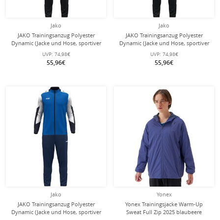
Jako
Jako
JAKO Trainingsanzug Polyester
JAKO Trainingsanzug Polyester
Dynamic (Jacke und Hose, sportiver
Dynamic (Jacke und Hose, sportiver
Schnitt) rot/weiss/dunkelrot Kinder
Schnitt) grün/weiss/dunkelgrün
UVP:
74,98€
UVP:
74,98€
Kinder
55,96€
55,96€
Jako
Yonex
JAKO Trainingsanzug Polyester
Yonex Trainingsjacke Warm-Up
Dynamic (Jacke und Hose, sportiver
Sweat Full Zip 2025 blaubeere
Schnitt) royalblau/weiss/marineblau
Herren