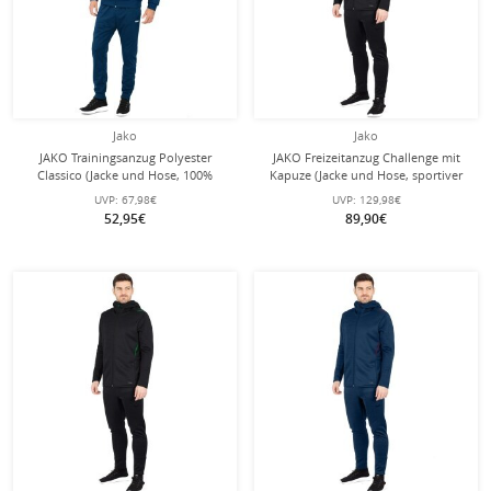
Jako
Jako
JAKO Trainingsanzug Polyester
JAKO Freizeitanzug Challenge mit
Classico (Jacke und Hose, 100%
Kapuze (Jacke und Hose, sportiver
Polyester) dunkelblau/gelb Herren
Schnitt) schwarz/weiss Herren
UVP:
67,98€
UVP:
129,98€
52,95€
89,90€