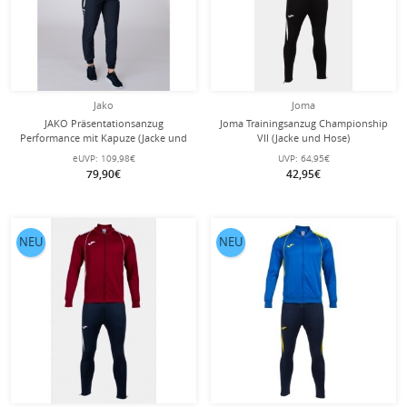
Jako
Joma
JAKO Präsentationsanzug
Joma Trainingsanzug Championship
Performance mit Kapuze (Jacke und
VII (Jacke und Hose)
Hose) marineblau/rot Damen
violett/weiss/schwarz Herren
eUVP:
109,98€
UVP:
64,95€
79,90€
42,95€
NEU
NEU