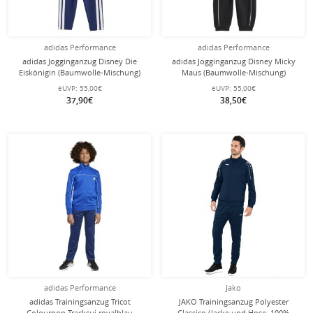
adidas Performance
adidas Performance
adidas Jogginganzug Disney Die
adidas Jogginganzug Disney Micky
Eiskönigin (Baumwolle-Mischung)
Maus (Baumwolle-Mischung)
lila/navyblau Kleinkinder Mädchen
rot/schwarz Kleinkinder
eUVP:
55,00€
eUVP:
55,00€
37,90€
38,50€
adidas Performance
Jako
adidas Trainingsanzug Tricot
JAKO Trainingsanzug Polyester
Colourpop Tracksui royalblau
Classico (Jacke und Hose, 100%