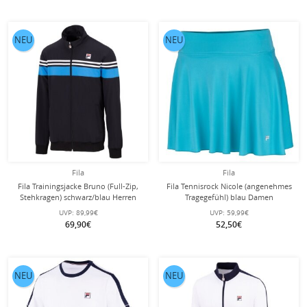
NEU
NEU
Fila
Fila
Fila Trainingsjacke Bruno (Full-Zip,
Fila Tennisrock Nicole (angenehmes
Stehkragen) schwarz/blau Herren
Tragegefühl) blau Damen
UVP:
89,99€
UVP:
59,99€
69,90€
52,50€
NEU
NEU