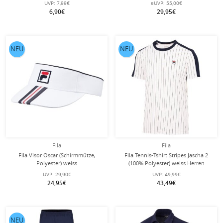
UVP:
7,99€
eUVP:
55,00€
6,90€
29,95€
NEU
NEU
Fila
Fila
Fila Visor Oscar (Schirmmütze,
Fila Tennis-Tshirt Stripes Jascha 2
Polyester) weiss
(100% Polyester) weiss Herren
UVP:
29,90€
UVP:
49,99€
24,95€
43,49€
NEU