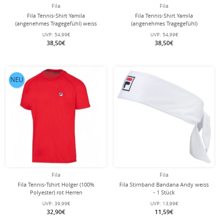
Fila
Fila
Fila Tennis-Shirt Yamila
Fila Tennis-Shirt Yamila
(angenehmes Tragegefühl) weiss
(angenehmes Tragegefühl)
Damen
navyblau/weiss/rot Damen
UVP:
54,99€
UVP:
54,99€
38,50€
38,50€
NEU
Fila
Fila
Fila Tennis-Tshirt Holger (100%
Fila Stirnband Bandana Andy weiss
Polyester) rot Herren
- 1 Stück
UVP:
39,99€
UVP:
13,99€
32,90€
11,59€