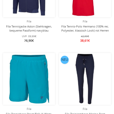
Fila
Fila
Fila Tennisjacke Aston (Stehkragen,
Fila Tennis-Polo Hermano (100% rec.
bequeme Passform) navyblau
Polyester, klassisch Look) rot Herren
Herren
UVP:
89,99€
42,90€
76,90€
38,61€
NEU
Fila
Fila
Fila Tennishose Short Elrik (4-Wege-
Fila Trainingshose Marina Pant