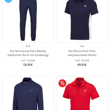
Fila
Fila
Fila Tennishose Pant Westley
Fila Tennis-Polo Piero
(elastischer Bund mit Kordelzug)
navyblau/weiss Herren
lang navyblau Herren
UVP:
59,99€
UVP:
59,99€
50,95€
49,95€
10% reduziert