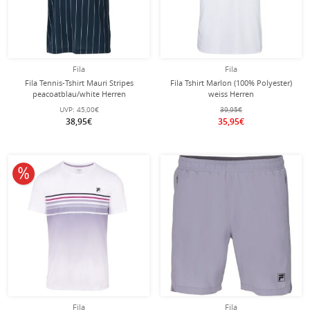
Fila
Fila
Fila Tennis-Tshirt Mauri Stripes
Fila Tshirt Marlon (100% Polyester)
peacoatblau/white Herren
weiss Herren
UVP:
45,00€
39,95€
38,95€
35,95€
10% reduziert
Fila
Fila