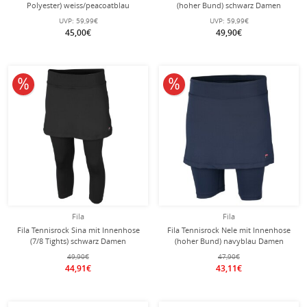
Polyester) weiss/peacoatblau
(hoher Bund) schwarz Damen
Damen
UVP:
59,99€
UVP:
59,99€
45,00€
49,90€
10% reduziert
10% reduziert
Fila
Fila
Fila Tennisrock Sina mit Innenhose
Fila Tennisrock Nele mit Innenhose
(7/8 Tights) schwarz Damen
(hoher Bund) navyblau Damen
49,90€
47,90€
44,91€
43,11€