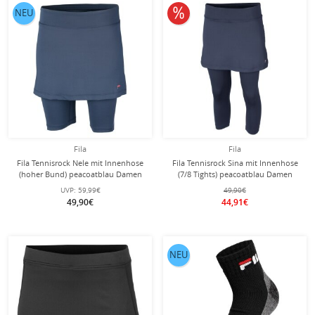
10% reduziert
NEU
Fila
Fila
Fila Tennisrock Nele mit Innenhose
Fila Tennisrock Sina mit Innenhose
(hoher Bund) peacoatblau Damen
(7/8 Tights) peacoatblau Damen
UVP:
59,99€
49,90€
49,90€
44,91€
NEU