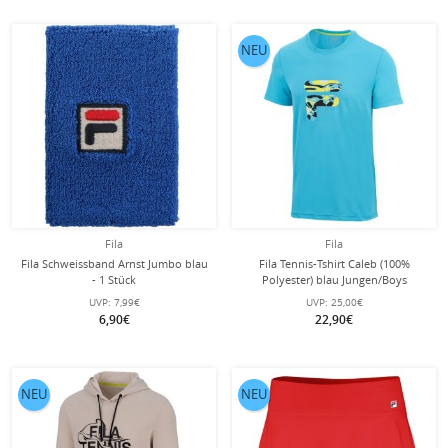
NEU
Fila
Fila
Fila Schweissband Arnst Jumbo blau
Fila Tennis-Tshirt Caleb (100%
- 1 Stück
Polyester) blau Jungen/Boys
UVP:
7,99€
UVP:
25,00€
6,90€
22,90€
NEU
NEU