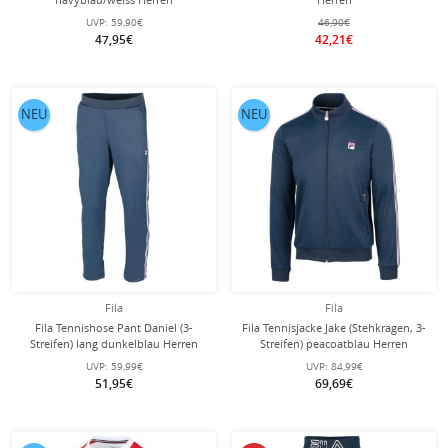
UVP:
59,90€
46,90€
47,95€
42,21€
NEU
NEU
Fila
Fila
Fila Tennishose Pant Daniel (3-
Fila Tennisjacke Jake (Stehkragen, 3-
Streifen) lang dunkelblau Herren
Streifen) peacoatblau Herren
UVP:
59,99€
UVP:
84,99€
51,95€
69,69€