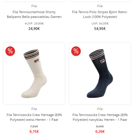
Fila
Fila
Fila Tennisunterhose Shorty
Fila Tennis-Polo Stripes Björn Retro-
Ballpants Bella peacoatblau Damen
Look (100% Polyester)
weiss/navyblau Herren
eUVP:
29,99€
UVP:
64,95€
24,90€
54,95€
10% reduziert
10% reduziert
Fila
Fila
Fila Tennissocke Crew Heritage (83%
Fila Tennissocke Crew Heritage (83%
Polyester) weiss Herren - 1 Paar
Polyester) navyblau Herren - 1 Paar
7,50€
6,95€
6,75€
6,26€