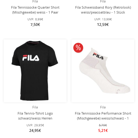
Fila
Fila
Fila Tennissocke Quarter Short
Fila Schweissband Rory (Retrolook)
(Mischgewebe) weiss - 1 Paar
weiss/peacoatblau - 1 Stück
UVP:
8,99€
UVP:
13,99€
7,50€
12,59€
10% reduziert
Fila
Fila
Fila Tennis-Tshirt Logo
Fila Tennissocke Performance Short
schwarz/weiss Herren
(Mischgewebe) weiss/schwarz - 1
Paar
UVP:
29,95€
5,79€
24,95€
5,21€