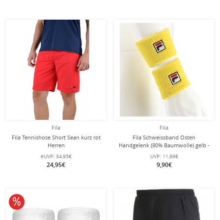
Fila
Fila
Fila Tennishose Short Sean kurz rot
Fila Schweissband Osten
Herren
Handgelenk (80% Baumwolle) gelb -
2 Stück
eUVP:
34,95€
UVP:
11,99€
24,95€
9,90€
10% reduziert