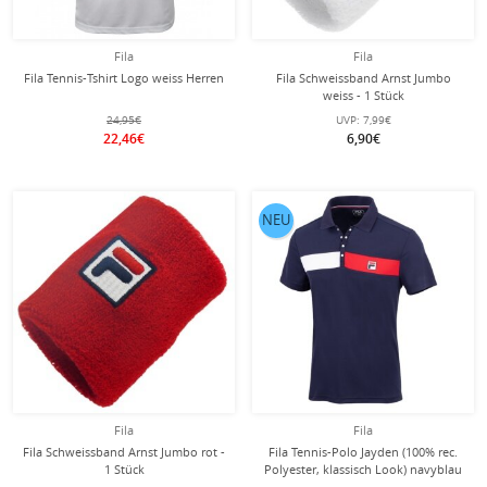
Fila
Fila
Fila Tennis-Tshirt Logo weiss Herren
Fila Schweissband Arnst Jumbo
weiss - 1 Stück
24,95€
UVP:
7,99€
22,46€
6,90€
NEU
Fila
Fila
Fila Schweissband Arnst Jumbo rot -
Fila Tennis-Polo Jayden (100% rec.
1 Stück
Polyester, klassisch Look) navyblau
Herren