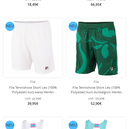
18,49€
66,95€
NEU
NEU
Fila
Fila
Fila Tennishose Short Leo (100%
Fila Tennishose Short Leo (100%
Polyester) kurz weiss Herren
Polyester) kurz dunkelgrün Herren
UVP:
44,99€
UVP:
59,99€
39,95€
52,90€
NEU
NEU