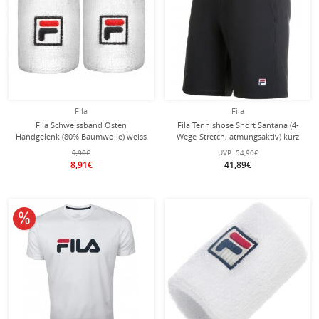
Fila
Fila
Fila Schweissband Osten
Fila Tennishose Short Santana (4-
Handgelenk (80% Baumwolle) weiss
Wege-Stretch, atmungsaktiv) kurz
- 2 Stück
schwarz Herren
9,90€
UVP:
54,90€
8,91€
41,89€
10% reduziert