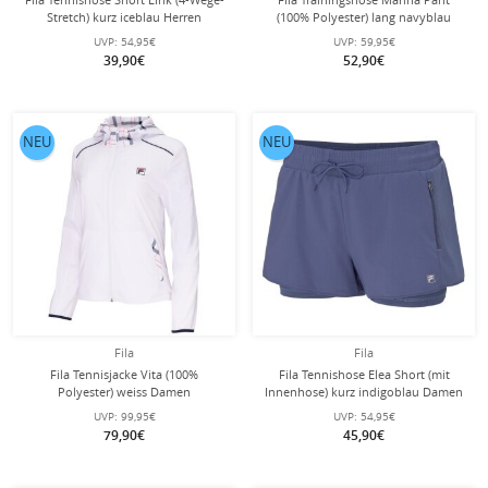
Stretch) kurz iceblau Herren
(100% Polyester) lang navyblau
Damen
UVP:
54,95€
UVP:
59,95€
39,90€
52,90€
NEU
NEU
Fila
Fila
Fila Tennisjacke Vita (100%
Fila Tennishose Elea Short (mit
Polyester) weiss Damen
Innenhose) kurz indigoblau Damen
UVP:
99,95€
UVP:
54,95€
79,90€
45,90€