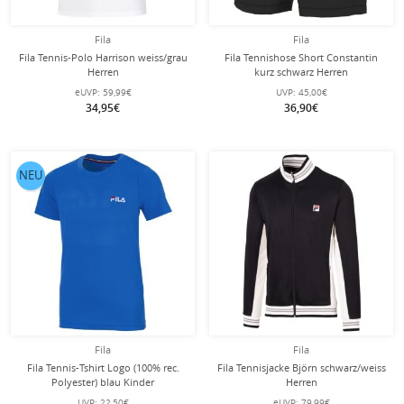
Fila
Fila
Fila Tennis-Polo Harrison weiss/grau
Fila Tennishose Short Constantin
Herren
kurz schwarz Herren
eUVP:
59,99€
UVP:
45,00€
34,95€
36,90€
NEU
Fila
Fila
Fila Tennis-Tshirt Logo (100% rec.
Fila Tennisjacke Björn schwarz/weiss
Polyester) blau Kinder
Herren
UVP:
22,50€
eUVP:
79,99€