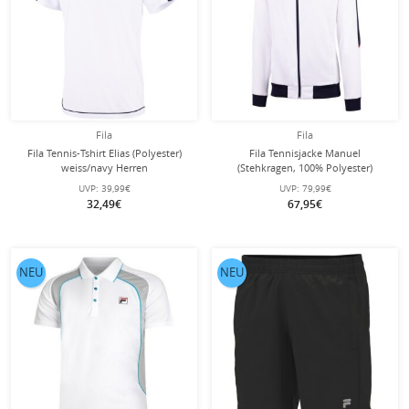
Fila
Fila
Fila Tennis-Tshirt Elias (Polyester)
Fila Tennisjacke Manuel
weiss/navy Herren
(Stehkragen, 100% Polyester)
weiss/navy Herren
UVP:
39,99€
UVP:
79,99€
32,49€
67,95€
NEU
NEU