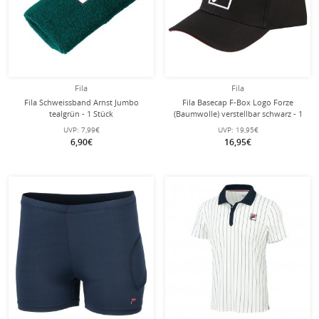
Fila
Fila
Fila Schweissband Arnst Jumbo
Fila Basecap F-Box Logo Forze
tealgrün - 1 Stück
(Baumwolle) verstellbar schwarz - 1
Stück
UVP:
7,99€
UVP:
19,95€
6,90€
16,95€