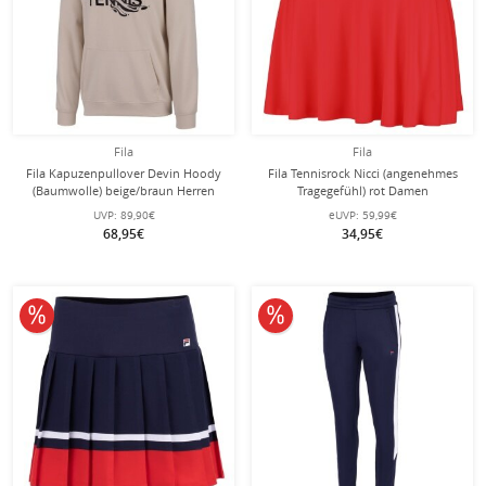
Fila
Fila
Fila Kapuzenpullover Devin Hoody
Fila Tennisrock Nicci (angenehmes
(Baumwolle) beige/braun Herren
Tragegefühl) rot Damen
UVP:
89,90€
eUVP:
59,99€
68,95€
34,95€
10% reduziert
10% reduziert