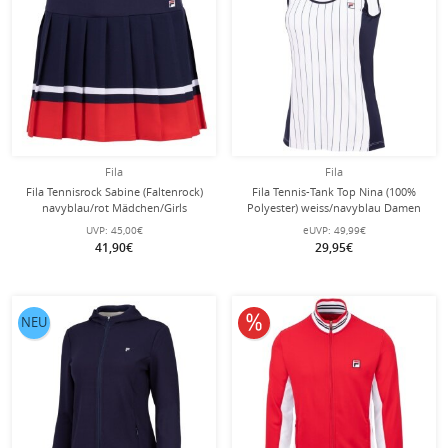
Fila
Fila
Fila Tennisrock Sabine (Faltenrock)
Fila Tennis-Tank Top Nina (100%
navyblau/rot Mädchen/Girls
Polyester) weiss/navyblau Damen
UVP:
45,00€
eUVP:
49,99€
41,90€
29,95€
10% reduziert
NEU