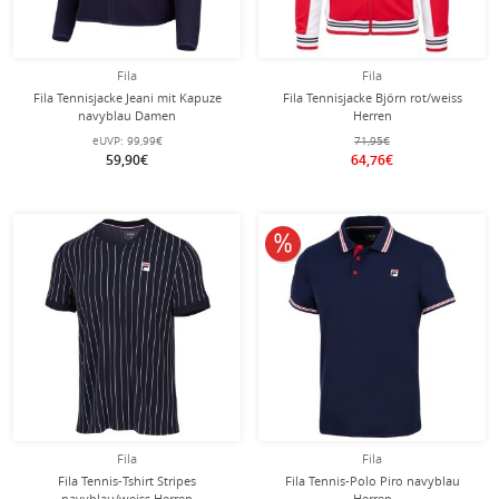
Fila
Fila
Fila Tennisjacke Jeani mit Kapuze
Fila Tennisjacke Björn rot/weiss
navyblau Damen
Herren
eUVP:
99,99€
71,95€
59,90€
64,76€
10% reduziert
Fila
Fila
Fila Tennis-Tshirt Stripes
Fila Tennis-Polo Piro navyblau
navyblau/weiss Herren
Herren