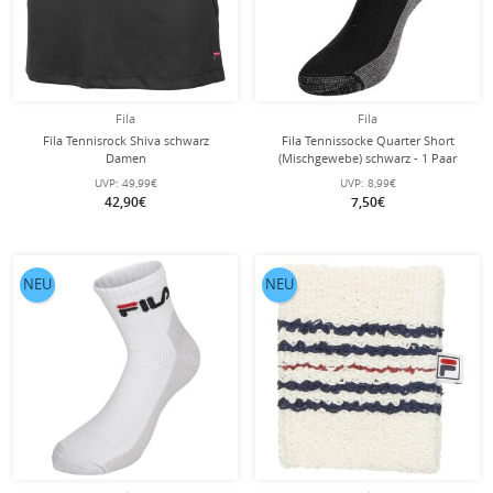
Fila
Fila
Fila Tennisrock Shiva schwarz
Fila Tennissocke Quarter Short
Damen
(Mischgewebe) schwarz - 1 Paar
UVP:
49,99€
UVP:
8,99€
42,90€
7,50€
NEU
NEU