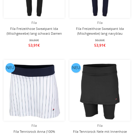
Fila
Fila
Fila Freizeithose Sweatpant Ida
Fila Freizeithose Sweatpant Ida
(Mischgewebe) lang schwarz Damen
(Mischgewebe) lang navyblau
Damen
59,90€
59,90€
53,91€
53,91€
NEU
NEU
Fila
Fila
Fila Tennisrock Anna (100%
Fila Tennisrock Nele mit Innenhose