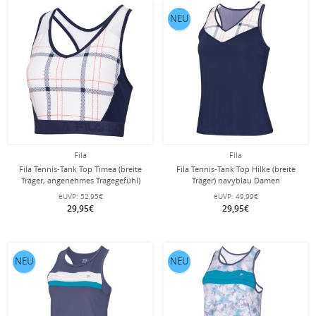
NEU
Fila
Fila
Fila Tennis-Tank Top Timea (breite
Fila Tennis-Tank Top Hilke (breite
Träger, angenehmes Tragegefühl)
Träger) navyblau Damen
weiss/navyblau Damen
eUVP:
52,95€
eUVP:
49,99€
29,95€
29,95€
NEU
NEU