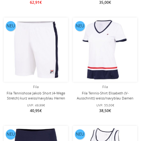
62,91€
35,00€
NEU
NEU
Fila
Fila
Fila Tennishose Jakob Short (4-Wege
Fila Tennis-Shirt Elisabeth (V-
Stretch) kurz weiss/navyblau Herren
Ausschnitt) weiss/navyblau Damen
UVP:
49,99€
UVP:
55,00€
40,95€
38,50€
NEU
NEU