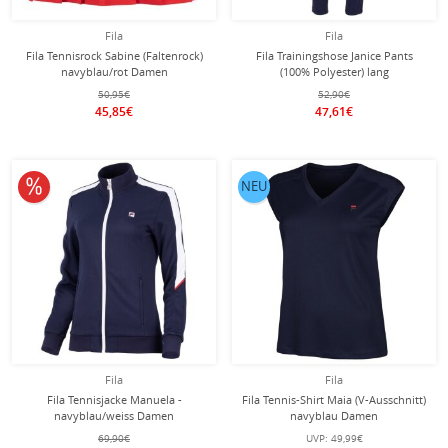
Fila
Fila
Fila Tennisrock Sabine (Faltenrock)
Fila Trainingshose Janice Pants
navyblau/rot Damen
(100% Polyester) lang
navyblau/weiss Damen
50,95€
52,90€
45,85€
47,61€
10% reduziert
NEU
Fila
Fila
Fila Tennisjacke Manuela -
Fila Tennis-Shirt Maia (V-Ausschnitt)
navyblau/weiss Damen
navyblau Damen
69,90€
UVP:
49,99€