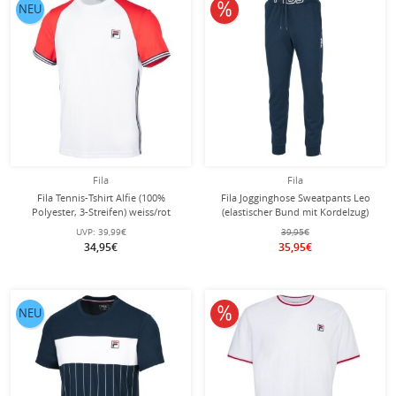
10% reduziert
NEU
Fila
Fila
Fila Tennis-Tshirt Alfie (100%
Fila Jogginghose Sweatpants Leo
Polyester, 3-Streifen) weiss/rot
(elastischer Bund mit Kordelzug)
Herren
lang peacoatblau Herren
UVP:
39,99€
39,95€
34,95€
35,95€
10% reduziert
NEU