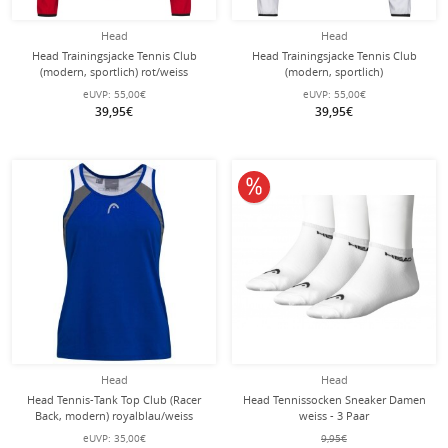
Head
Head
Head Trainingsjacke Tennis Club
Head Trainingsjacke Tennis Club
(modern, sportlich) rot/weiss
(modern, sportlich)
Mädchen
weiss/dunkelblau Mädchen
eUVP:
55,00€
eUVP:
55,00€
39,95€
39,95€
10% reduziert
Head
Head
Head Tennis-Tank Top Club (Racer
Head Tennissocken Sneaker Damen
Back, modern) royalblau/weiss
weiss - 3 Paar
Mädchen
eUVP:
35,00€
9,95€