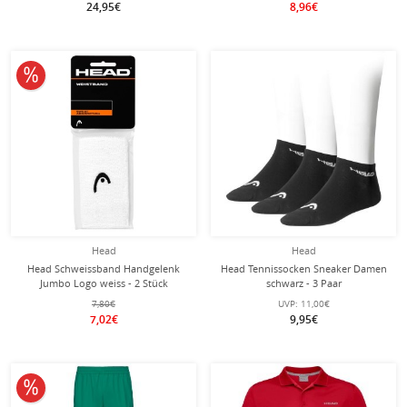
24,95€
8,96€
10% reduziert
Head
Head
Head Schweissband Handgelenk
Head Tennissocken Sneaker Damen
Jumbo Logo weiss - 2 Stück
schwarz - 3 Paar
7,80€
UVP:
11,00€
7,02€
9,95€
10% reduziert