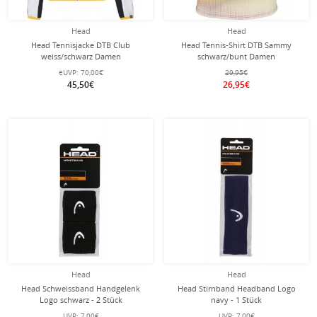
Head
Head
Head Tennisjacke DTB Club
Head Tennis-Shirt DTB Sammy
weiss/schwarz Damen
schwarz/bunt Damen
eUVP:
70,00€
29,95€
45,50€
26,95€
Head
Head
Head Schweissband Handgelenk
Head Stirnband Headband Logo
Logo schwarz - 2 Stück
navy - 1 Stück
UVP:
7,00€
UVP:
7,00€