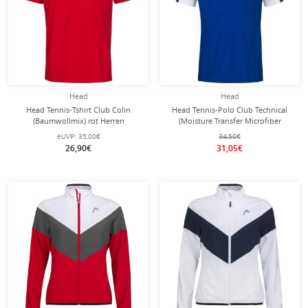
Head
Head
Head Tennis-Tshirt Club Colin
Head Tennis-Polo Club Technical
(Baumwollmix) rot Herren
(Moisture Transfer Microfiber
Technologie) royalblau Herrem
eUVP:
35,00€
34,50€
26,90€
31,05€