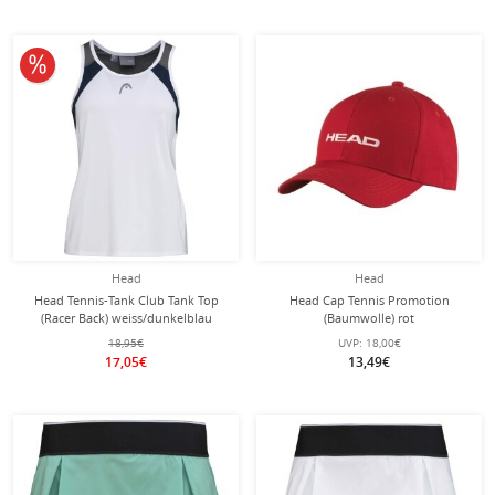
10% reduziert
Head
Head
Head Tennis-Tank Club Tank Top
Head Cap Tennis Promotion
(Racer Back) weiss/dunkelblau
(Baumwolle) rot
Damen
18,95€
UVP:
18,00€
17,05€
13,49€