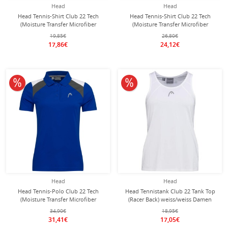
Head
Head
Head Tennis-Shirt Club 22 Tech
Head Tennis-Shirt Club 22 Tech
(Moisture Transfer Microfiber
(Moisture Transfer Microfiber
Technologie) royalblau Damen
Technologie) weiss/dunkelblau
19,85€
26,80€
Damen
17,86€
24,12€
10% reduziert
10% reduziert
Head
Head
Head Tennis-Polo Club 22 Tech
Head Tennistank Club 22 Tank Top
(Moisture Transfer Microfiber
(Racer Back) weiss/weiss Damen
Technologie) royalblau Damen
34,90€
18,95€
31,41€
17,05€