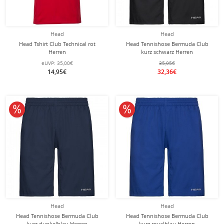
Head
Head
Head Tshirt Club Technical rot
Head Tennishose Bermuda Club
Herren
kurz schwarz Herren
eUVP:
35,00€
35,95€
14,95€
32,36€
10% reduziert
10% reduziert
Head
Head
Head Tennishose Bermuda Club
Head Tennishose Bermuda Club
kurz dunkelblau Herren
kurz royalblau Herren