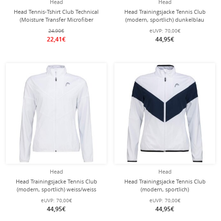
Head
Head
Head Tennis-Tshirt Club Technical
Head Trainingsjacke Tennis Club
(Moisture Transfer Microfiber
(modern, sportlich) dunkelblau
Technologie) dunkelblau Jungen
Damen
24,90€
eUVP:
70,00€
22,41€
44,95€
Head
Head
Head Trainingsjacke Tennis Club
Head Trainingsjacke Tennis Club
(modern, sportlich) weiss/weiss
(modern, sportlich)
Damen
weiss/dunkelblau Damen
eUVP:
70,00€
eUVP:
70,00€
44,95€
44,95€