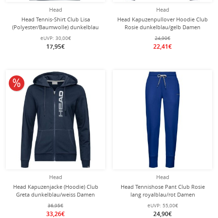
Head
Head
Head Tennis-Shirt Club Lisa
Head Kapuzenpullover Hoodie Club
(Polyester/Baumwolle) dunkelblau
Rosie dunkelblau/gelb Damen
Damen
eUVP:
30,00€
24,90€
17,95€
22,41€
10% reduziert
Head
Head
Head Kapuzenjacke (Hoodie) Club
Head Tennishose Pant Club Rosie
Greta dunkelblau/weiss Damen
lang royalblau/rot Damen
36,95€
eUVP:
55,00€
33,26€
24,90€