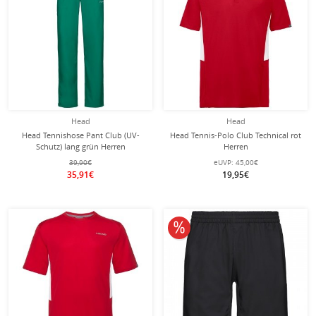
Head
Head
Head Tennishose Pant Club (UV-
Head Tennis-Polo Club Technical rot
Schutz) lang grün Herren
Herren
39,90€
eUVP:
45,00€
35,91€
19,95€
10% reduziert