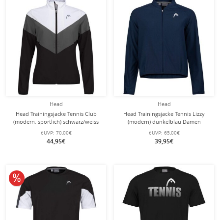
Head
Head
Head Trainingsjacke Tennis Club
Head Trainingsjacke Tennis Lizzy
(modern, sportlich) schwarz/weiss
(modern) dunkelblau Damen
Damen
eUVP:
70,00€
eUVP:
65,00€
44,95€
39,95€
10% reduziert