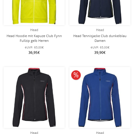
Head
Head
Head Hoodie mit Kapuze Club Fynn
Head Tennisjacke Club dunkelblau
Fullzip gelb Herren
Damen
eUVP:
65,00€
eUVP:
65,00€
36,95€
39,90€
10% reduziert
Head
Head