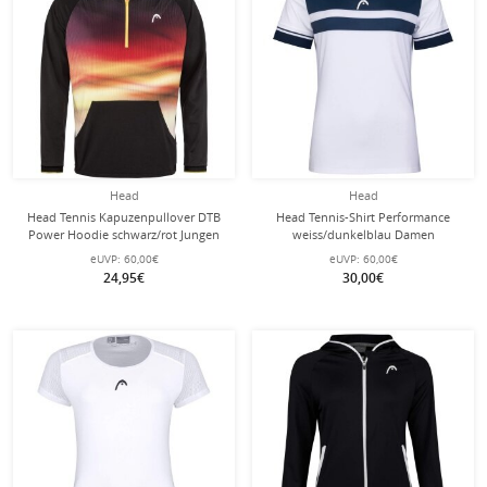
Head
Head
Head Tennis Kapuzenpullover DTB
Head Tennis-Shirt Performance
Power Hoodie schwarz/rot Jungen
weiss/dunkelblau Damen
eUVP:
60,00€
eUVP:
60,00€
24,95€
30,00€