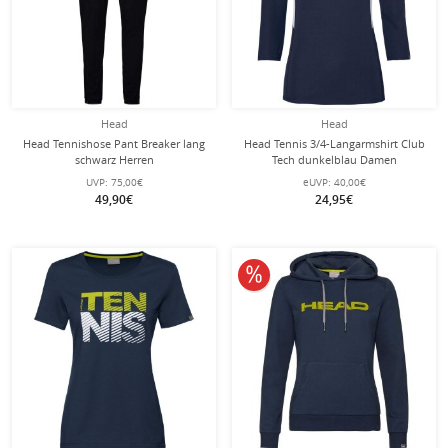
Head
Head
Head Tennishose Pant Breaker lang
Head Tennis 3/4-Langarmshirt Club
schwarz Herren
Tech dunkelblau Damen
UVP:
75,00€
eUVP:
40,00€
49,90€
24,95€
10% reduziert