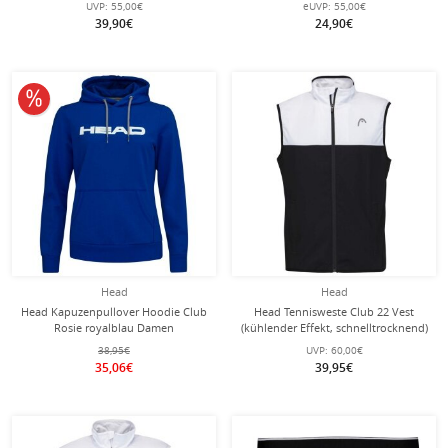
UVP:
55,00€
eUVP:
55,00€
39,90€
24,90€
10% reduziert
Head
Head
Head Kapuzenpullover Hoodie Club
Head Tennisweste Club 22 Vest
Rosie royalblau Damen
(kühlender Effekt, schnelltrocknend)
schwarz Herren
38,95€
UVP:
60,00€
35,06€
39,95€