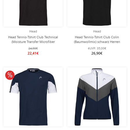
Head
Head
Head Tennis-Tshirt Club Technical
Head Tennis-Tshirt Club Colin
(Moisture Transfer Microfiber
(Baumwollmix) schwarz Herren
Technologie) schwarz Jungen
24,90€
eUVP:
35,00€
22,41€
26,90€
10% reduziert