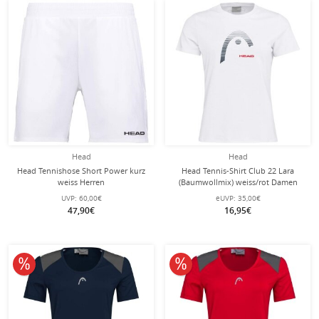
Head
Head
Head Tennishose Short Power kurz
Head Tennis-Shirt Club 22 Lara
weiss Herren
(Baumwollmix) weiss/rot Damen
UVP:
60,00€
eUVP:
35,00€
47,90€
16,95€
10% reduziert
10% reduziert