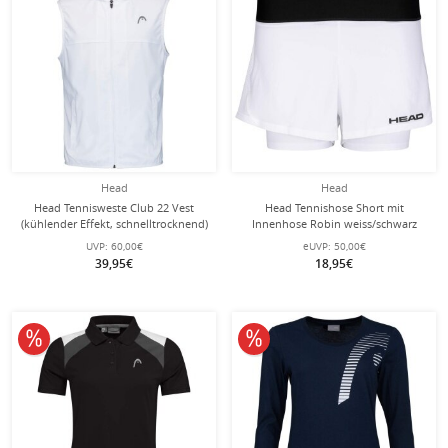
Head
Head
Head Tennisweste Club 22 Vest
Head Tennishose Short mit
(kühlender Effekt, schnelltrocknend)
Innenhose Robin weiss/schwarz
weiss Herren
Damen
UVP:
60,00€
eUVP:
50,00€
39,95€
18,95€
10% reduziert
10% reduziert