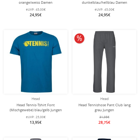
orange/weiss Damen
dunkelblau/hellblau Damen
eUVP:
45,00€
eUVP:
45,00€
24,95€
24,95€
10% reduziert
Head
Head
Head Tennis-Tshirt Font
Head Tennishose Pant Club lang
(Mischgewebe) blau/gelb Jungen
grau Jungen
eUVP:
25,00€
31,95€
13,95€
28,75€