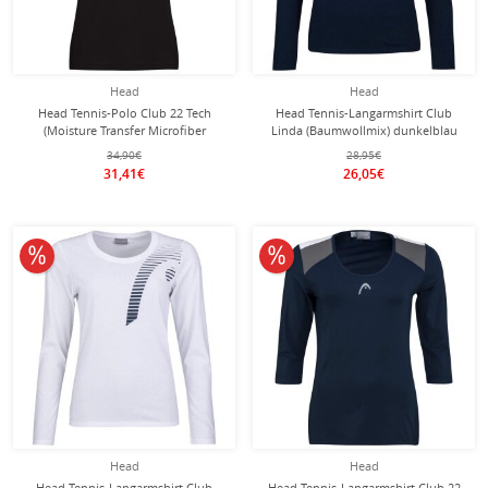
Head
Head
Head Tennis-Polo Club 22 Tech
Head Tennis-Langarmshirt Club
(Moisture Transfer Microfiber
Linda (Baumwollmix) dunkelblau
Technologie) schwarz Damen
Damen
34,90€
28,95€
31,41€
26,05€
10% reduziert
10% reduziert
Head
Head
Head Tennis-Langarmshirt Club
Head Tennis-Langarmshirt Club 22