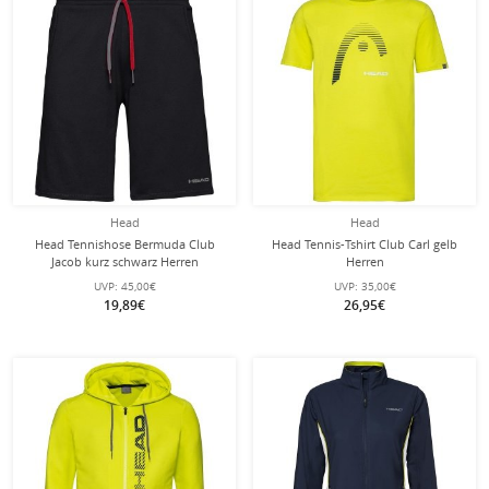
Head
Head
Head Tennishose Bermuda Club
Head Tennis-Tshirt Club Carl gelb
Jacob kurz schwarz Herren
Herren
UVP:
45,00€
UVP:
35,00€
19,89€
26,95€