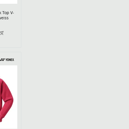
 Top V-
eiss
0€