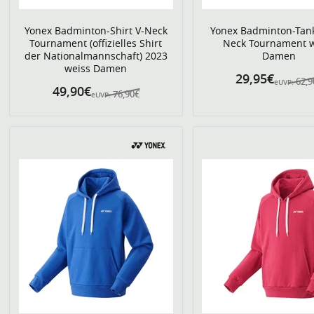
Yonex Badminton-Shirt V-Neck
Yonex Badminton-Tank
Tournament (offizielles Shirt
Neck Tournament w
der Nationalmannschaft) 2023
Damen
weiss Damen
29,95€
62,9
eUVP:
49,90€
76,90€
eUVP: