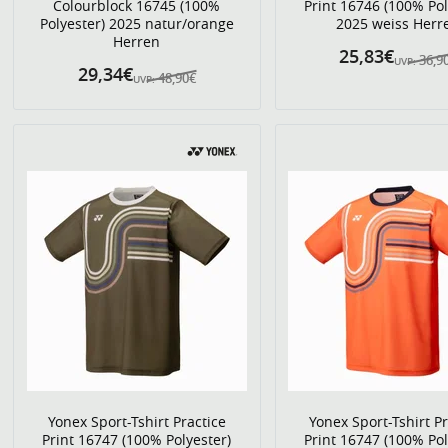
Colourblock 16745 (100%
Print 16746 (100% Pol
Polyester) 2025 natur/orange
2025 weiss Herr
Herren
25,83€
36,9
UVP:
29,34€
48,90€
UVP:
Yonex Sport-Tshirt Practice
Yonex Sport-Tshirt Pr
Print 16747 (100% Polyester)
Print 16747 (100% Pol