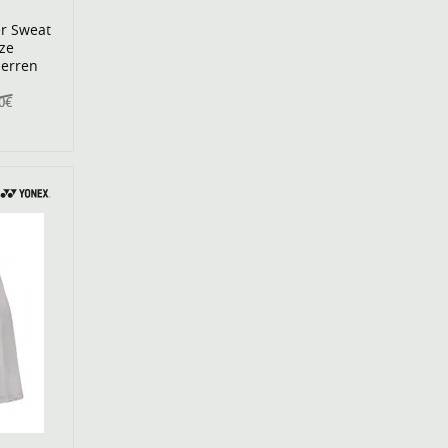
r Sweat
ze
Herren
0€