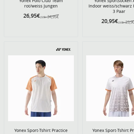
Yonex Polo Club Team
Yonex Sportsocken 
rot/weiss Jungen
Indoor weiss/schwarz 
3 Paar
26,95€
34,95€
UVP:
20,95€
23,9
UVP:
Yonex Sport-Tshirt Practice
Yonex Sport-Tshirt Pr