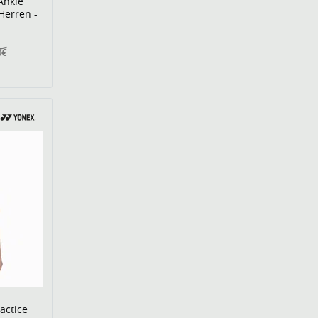
Ankle
Herren -
0€
actice