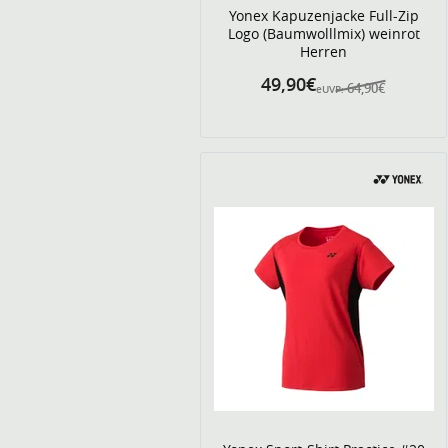
Yonex Kapuzenjacke Full-Zip
Logo (Baumwolllmix) weinrot
Herren
49,90€
64,90€
eUVP: