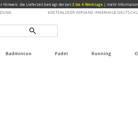
er Hinweis: die Lieferzeit beträgt derzeit
3 bis 4 Werktage
|
mehr Informatio
NDUNG
KOSTENLOSER VERSAND INNERHALB DEUTSCHL
Badminton
Padel
Running
O