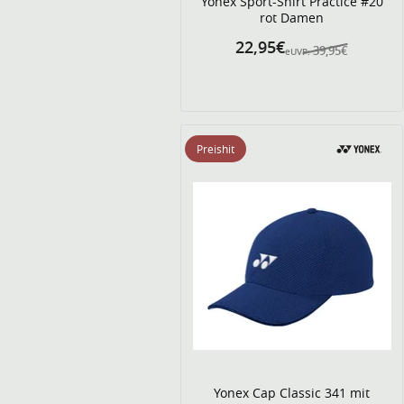
Yonex Sport-Shirt Practice #20
rot Damen
22,95€
39,95€
eUVP:
Preishit
Yonex Cap Classic 341 mit