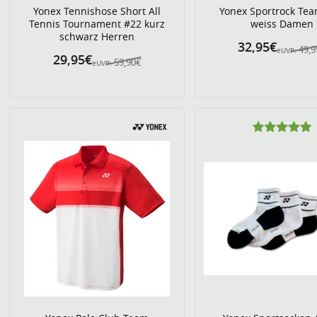
Yonex Tennishose Short All
Yonex Sportrock Te
Tennis Tournament #22 kurz
weiss Damen
schwarz Herren
32,95€
49,9
eUVP:
29,95€
59,90€
eUVP: