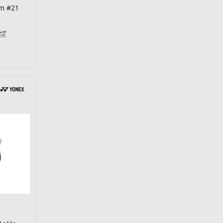
am #21
5€