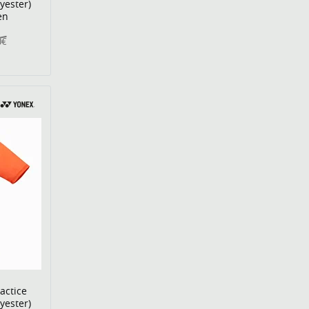
yester)
en
0€
actice
yester)