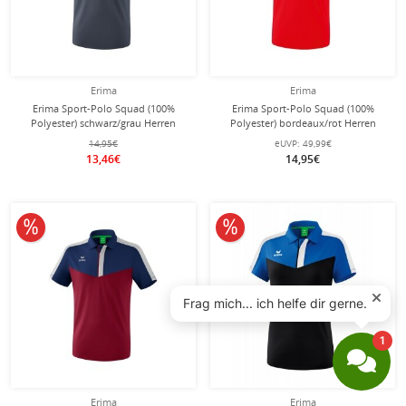
Erima
Erima
Erima Sport-Polo Squad (100%
Erima Sport-Polo Squad (100%
Polyester) schwarz/grau Herren
Polyester) bordeaux/rot Herren
14,95€
eUVP:
49,99€
13,46€
14,95€
10% reduziert
10% reduziert
Erima
Erima