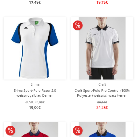
17,49€
19,75€
10% reduziert
Erima
Craft
Erima Sport-Polo Razor 2.0
Craft Sport-Polo Pro Control (100%
weiss/royalblau Damen
Polyester) weiss/schwarz Herren
eUVP:
44,99€
26,95€
19,00€
24,25€
10% reduziert
10% reduziert