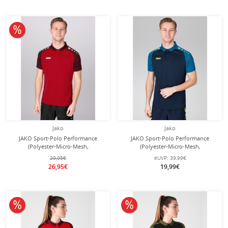
10% reduziert
Jako
Jako
JAKO Sport-Polo Performance
JAKO Sport-Polo Performance
(Polyester-Micro-Mesh,
(Polyester-Micro-Mesh,
atmungsaktiv, schnelltrocknend)
atmungsaktiv, schnelltrocknend)
29,95€
eUVP:
39,99€
rot/schwarz Herren
marineblau/hellblau Herren
26,95€
19,99€
10% reduziert
10% reduziert