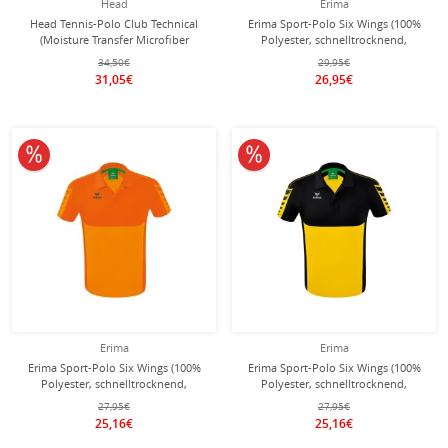
Head
Erima
Head Tennis-Polo Club Technical
Erima Sport-Polo Six Wings (100%
(Moisture Transfer Microfiber
Polyester, schnelltrocknend,
Technologie) royalblau Herrem
angenehmes Tragegefühl)
34,50€
29,95€
curacaoblau Herren
31,05€
26,95€
10% reduziert
10% reduziert
Erima
Erima
Erima Sport-Polo Six Wings (100%
Erima Sport-Polo Six Wings (100%
Polyester, schnelltrocknend,
Polyester, schnelltrocknend,
angenehmes Tragegefühl) orange
angenehmes Tragegefühl)
27,95€
27,95€
Herren
gelb/schwarz Herren
25,16€
25,16€