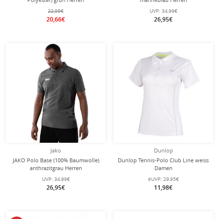
22,95€
UVP:
34,99€
20,66€
26,95€
Jako
Dunlop
JAKO Polo Base (100% Baumwolle)
Dunlop Tennis-Polo Club Line weiss
anthrazitgrau Herren
Damen
UVP:
34,99€
eUVP:
29,95€
26,95€
11,98€