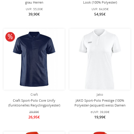
grau Herren
Look (100% Polyester)
weiss/navyblau Herren
UVP:
55,00€
UVP:
64,95€
39,90€
54,95€
10% reduziert
Craft
Jako
Craft Sport-Polo Core Unify
JAKO Sport-Polo Prestige (100%
(funktionelles Recyclingpolyester)
Polyester-Jacquard) weiss Damen
melangeblau Herren
29,95€
eUVP:
39,99€
26,95€
19,99€