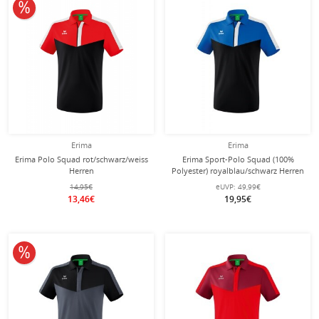
10% reduziert
Erima
Erima
Erima Polo Squad rot/schwarz/weiss
Erima Sport-Polo Squad (100%
Herren
Polyester) royalblau/schwarz Herren
14,95€
eUVP:
49,99€
13,46€
19,95€
10% reduziert