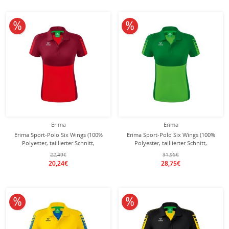
10% reduziert
10% reduziert
Erima
Erima
Erima Sport-Polo Six Wings (100%
Erima Sport-Polo Six Wings (100%
Polyester, taillierter Schnitt,
Polyester, taillierter Schnitt,
schnelltrocknend) rot/bordeaux
schnelltrocknend) grün/smaragd
22,49€
31,95€
Damen
Damen
20,24€
28,75€
10% reduziert
10% reduziert