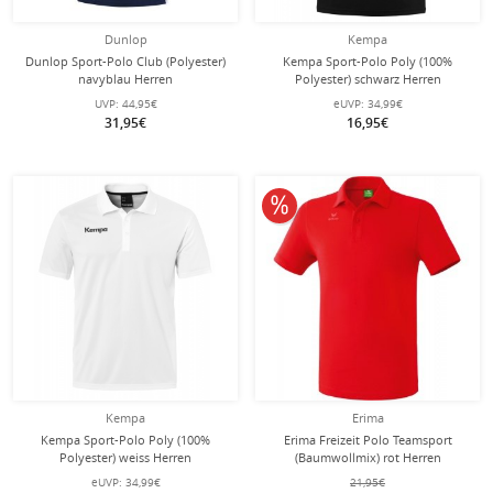
Dunlop
Kempa
Dunlop Sport-Polo Club (Polyester)
Kempa Sport-Polo Poly (100%
navyblau Herren
Polyester) schwarz Herren
UVP:
44,95€
eUVP:
34,99€
31,95€
16,95€
10% reduziert
Kempa
Erima
Kempa Sport-Polo Poly (100%
Erima Freizeit Polo Teamsport
Polyester) weiss Herren
(Baumwollmix) rot Herren
eUVP:
34,99€
21,95€