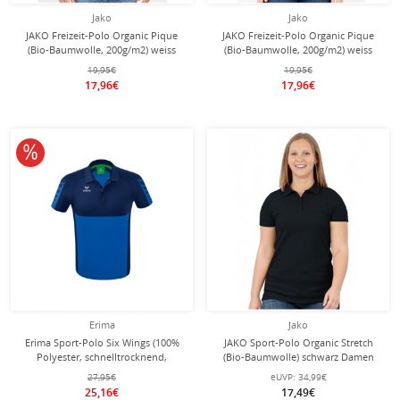
Jako
Jako
JAKO Freizeit-Polo Organic Pique
JAKO Freizeit-Polo Organic Pique
(Bio-Baumwolle, 200g/m2) weiss
(Bio-Baumwolle, 200g/m2) weiss
Herren
Damen
19,95€
19,95€
17,96€
17,96€
10% reduziert
Erima
Jako
Erima Sport-Polo Six Wings (100%
JAKO Sport-Polo Organic Stretch
Polyester, schnelltrocknend,
(Bio-Baumwolle) schwarz Damen
angenehmes Tragegefühl)
27,95€
eUVP:
34,99€
royalblau/navyblau Herren
25,16€
17,49€