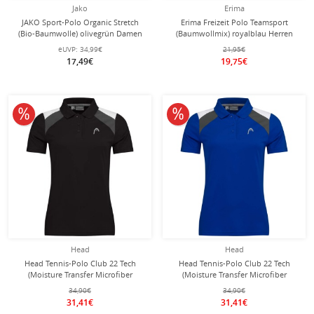
Jako
Erima
JAKO Sport-Polo Organic Stretch
Erima Freizeit Polo Teamsport
(Bio-Baumwolle) olivegrün Damen
(Baumwollmix) royalblau Herren
eUVP:
34,99€
21,95€
17,49€
19,75€
10% reduziert
10% reduziert
Head
Head
Head Tennis-Polo Club 22 Tech
Head Tennis-Polo Club 22 Tech
(Moisture Transfer Microfiber
(Moisture Transfer Microfiber
Technologie) schwarz Damen
Technologie) royalblau Damen
34,90€
34,90€
31,41€
31,41€