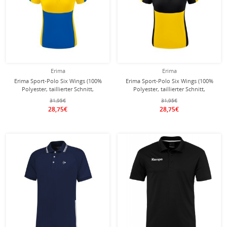
Erima
Erima
Erima Sport-Polo Six Wings (100%
Erima Sport-Polo Six Wings (100%
Polyester, taillierter Schnitt,
Polyester, taillierter Schnitt,
schnelltrocknend) navyblau/gelb
schnelltrocknend) gelb/schwarz
31,95€
31,95€
Damen
Damen
28,75€
28,75€