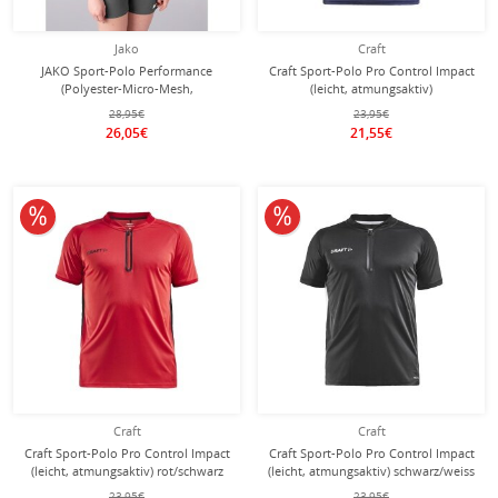
Jako
Craft
JAKO Sport-Polo Performance
Craft Sport-Polo Pro Control Impact
(Polyester-Micro-Mesh,
(leicht, atmungsaktiv)
atmungsaktiv, schnelltrocknend)
navyblau/weiss Herren
28,95€
23,95€
hellgrau Damen
26,05€
21,55€
10% reduziert
10% reduziert
Craft
Craft
Craft Sport-Polo Pro Control Impact
Craft Sport-Polo Pro Control Impact
(leicht, atmungsaktiv) rot/schwarz
(leicht, atmungsaktiv) schwarz/weiss
Herren
Herren
23,95€
23,95€