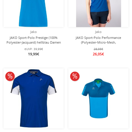
Jako
Jako
JAKO Sport-Polo Prestige (100%
JAKO Sport-Polo Performance
Polyester-Jacquard) hellblau Damen
(Polyester-Micro-Mesh,
atmungsaktiv, schnelltrocknend)
eUVP:
39,99€
28,95€
royalblau/marine Damen
19,99€
26,05€
10% reduziert
10% reduziert