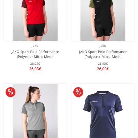
Jako
Jako
JAKO Sport-Polo Performance
JAKO Sport-Polo Performance
(Polyester-Micro-Mesh,
(Polyester-Micro-Mesh,
atmungsaktiv, schnelltrocknend)
atmungsaktiv, schnelltrocknend)
28,95€
28,95€
rot/schwarz Damen
schwarz/gelb Damen
26,05€
26,05€
10% reduziert
10% reduziert