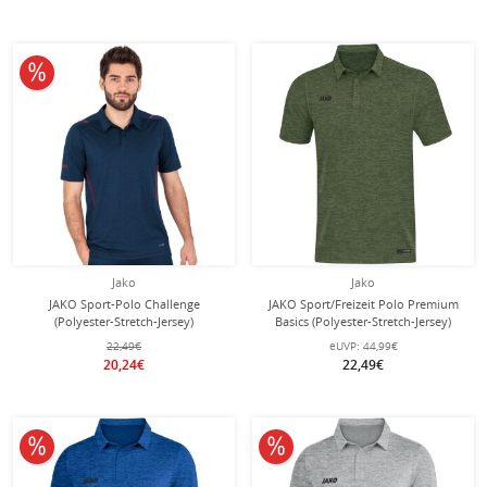
10% reduziert
Jako
Jako
JAKO Sport-Polo Challenge
JAKO Sport/Freizeit Polo Premium
(Polyester-Stretch-Jersey)
Basics (Polyester-Stretch-Jersey)
marinemeliert/bordeaux Herren
khaki/grün meliert Herren
22,49€
eUVP:
44,99€
20,24€
22,49€
10% reduziert
10% reduziert