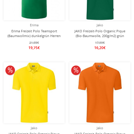
Erima
Jako
Erima Freizeit Polo Teamsport
JAKO Freizeit-Polo Organic Pique
(Baumwollmix) dunkelgrün Herren
(Bio-Baumwolle, 200g/m2) grün
Jungen
21,95€
17,99€
19,75€
16,20€
10% reduziert
10% reduziert
Jako
Jako
JAKO Freizeit-Polo Organic Pique
JAKO Freizeit-Polo Organic Pique