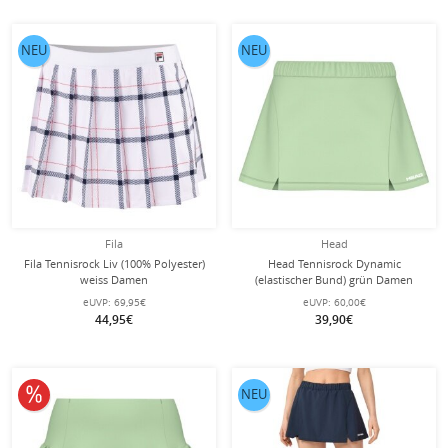
NEU
NEU
Fila
Head
Fila Tennisrock Liv (100% Polyester)
Head Tennisrock Dynamic
weiss Damen
(elastischer Bund) grün Damen
eUVP:
69,95€
eUVP:
60,00€
44,95€
39,90€
10% reduziert
NEU