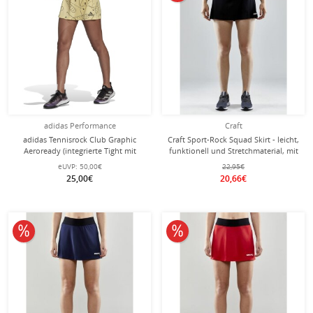
adidas Performance
Craft
adidas Tennisrock Club Graphic
Craft Sport-Rock Squad Skirt - leicht,
Aeroready (integrierte Tight mit
funktionell und Stretchmaterial, mit
Balltaschen) gelb Damen
Innenslip - schwarz Damen
eUVP:
50,00€
22,95€
25,00€
20,66€
10% reduziert
10% reduziert