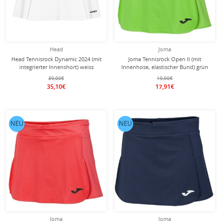
Head
Joma
Head Tennisrock Dynamic 2024 (mit
Joma Tennisrock Open II (mit
integrierter Innenshort) weiss
Innenhose, elastischer Bund) grün
Damen
Damen
39,00€
19,90€
35,10€
17,91€
NEU
NEU
Joma
Joma