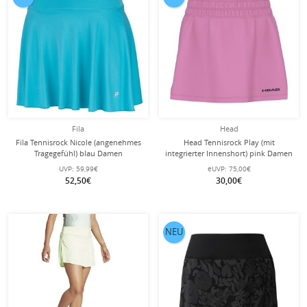
Fila
Head
Fila Tennisrock Nicole (angenehmes
Head Tennisrock Play (mit
Tragegefühl) blau Damen
integrierter Innenshort) pink Damen
UVP:
59,99€
eUVP:
75,00€
52,50€
30,00€
NEU