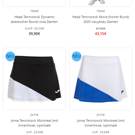
Head
Head
Head Tennisrock Dynamic
Head Tennisrock Move (hoher Bund)
(elastischer Bund) rosa Damen
2025 navyblau Damen
eUVP:
60,00€
47,95€
39,90€
43,15€
NEU
NEU
Joma
Joma
Joma Tennisrock Montreal (mit
Joma Tennisrock Montreal (mit
Innenhose, optimale
Innenhose, optimale
Bewegungsfreiheit) schwarz/weiss
Bewegungsfreiheit)
UVP:
28,99€
UVP:
28,99€
Damen
weiss/königsblau Damen