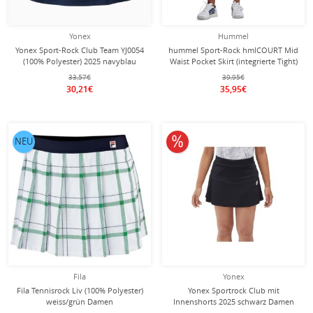
Yonex
Hummel
Yonex Sport-Rock Club Team YJ0054
hummel Sport-Rock hmlCOURT Mid
(100% Polyester) 2025 navyblau
Waist Pocket Skirt (integrierte Tight)
Mädchen
schwarz Damen
33,57€
39,95€
30,21€
35,95€
10% reduziert
NEU
Fila
Yonex
Fila Tennisrock Liv (100% Polyester)
Yonex Sportrock Club mit
weiss/grün Damen
Innenshorts 2025 schwarz Damen