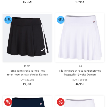
15,95€
19,95€
NEU
NEU
Joma
Fila
Joma Tennisrock Torneo (mit
Fila Tennisrock Nicci (angenehmes
Innenhose) schwarz/weiss Damen
Tragegefühl) weiss Damen
UVP:
29,90€
eUVP:
59,99€
19,90€
34,95€
10% reduziert
10% reduziert