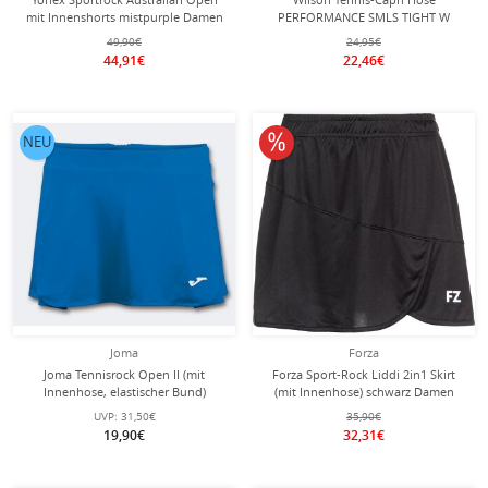
mit Innenshorts mistpurple Damen
PERFORMANCE SMLS TIGHT W
49,90€
24,95€
44,91€
22,46€
10% reduziert
NEU
Joma
Forza
Joma Tennisrock Open II (mit
Forza Sport-Rock Liddi 2in1 Skirt
Innenhose, elastischer Bund)
(mit Innenhose) schwarz Damen
royalblau Damen
UVP:
31,50€
35,90€
19,90€
32,31€