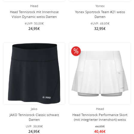
Head
Yonex
Head Tennisrock mit Innenhose
Yonex Sportrock Team #21 weiss
Vision Dynamic weiss Damen
Damen
eUVP:
50,00€
eUVP:
49,95€
24,95€
32,95€
10% reduziert
Jako
Head
JAKO Tennisrock Classic schwarz
Head Tennisrock Performance Skort
Damen
(mit integrierter Innenshort) weiss
Damen
UVP:
39,99€
44,95€
24,95€
40,46€