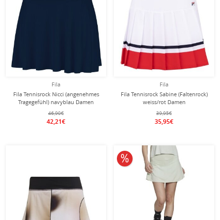
Fila
Fila
Fila Tennisrock Nicci (angenehmes
Fila Tennisrock Sabine (Faltenrock)
Tragegefühl) navyblau Damen
weiss/rot Damen
46,90€
39,95€
42,21€
35,95€
10% reduziert