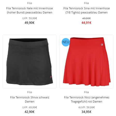
Fila
Fila
Fila Tennisrock Nele mit Innenhose
Fila Tennisrock Sina mit Innenhose
(hoher Bund) peacoatblau Damen
(7/8 Tights) peacoatblau Damen
UVP:
59,99€
49,90€
49,90€
44,91€
NEU
Fila
Fila
Fila Tennisrock Shiva schwarz
Fila Tennisrock Nicci (angenehmes
Damen
Tragegefühl) rot Damen
UVP:
49,99€
eUVP:
59,99€
42,90€
34,95€