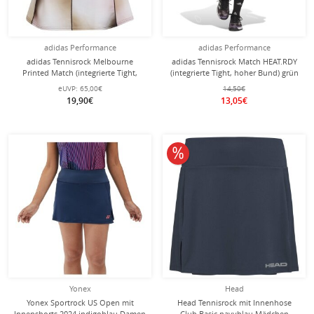
adidas Performance
adidas Performance
adidas Tennisrock Melbourne
adidas Tennisrock Match HEAT.RDY
Printed Match (integrierte Tight,
(integrierte Tight, hoher Bund) grün
hoher Bund) bunt Damen
Damen
eUVP:
65,00€
14,50€
19,90€
13,05€
10% reduziert
Yonex
Head
Yonex Sportrock US Open mit
Head Tennisrock mit Innenhose
Innenshorts 2024 indigoblau Damen
Club Basic navyblau Mädchen