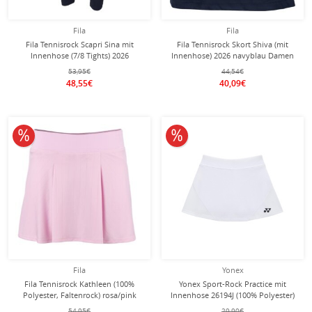
Fila
Fila
Fila Tennisrock Scapri Sina mit
Fila Tennisrock Skort Shiva (mit
Innenhose (7/8 Tights) 2026
Innenhose) 2026 navyblau Damen
navyblau Damen
53,95€
44,54€
48,55€
40,09€
10% reduziert
10% reduziert
Fila
Yonex
Fila Tennisrock Kathleen (100%
Yonex Sport-Rock Practice mit
Polyester, Faltenrock) rosa/pink
Innenhose 26194J (100% Polyester)
Damen
2026 weiss Mädchen
54,95€
29,90€