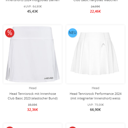
eUVP:
64,90€
24,95€
45,43€
22,46€
10% reduziert
NEU
Head
Head
Head Tennisrock mit Innenhose
Head Tennisrock Performance 2024
Club Basic 2023 (elastischer Bund)
(mit integrierter Innenshort) weiss
weiss Damen
Damen
35,95€
UVP:
75,00€
32,36€
66,90€