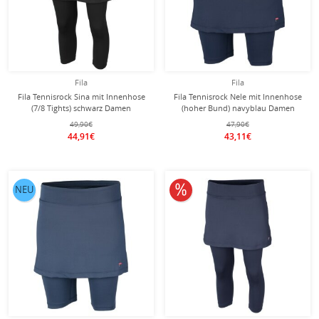
Fila
Fila
Fila Tennisrock Sina mit Innenhose
Fila Tennisrock Nele mit Innenhose
(7/8 Tights) schwarz Damen
(hoher Bund) navyblau Damen
49,90€
47,90€
44,91€
43,11€
10% reduziert
NEU