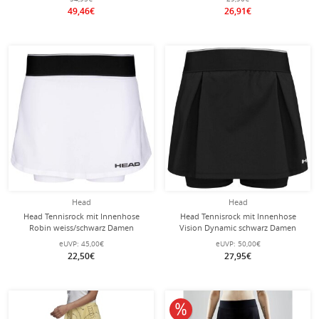
49,46€
26,91€
Head
Head
Head Tennisrock mit Innenhose
Head Tennisrock mit Innenhose
Robin weiss/schwarz Damen
Vision Dynamic schwarz Damen
eUVP:
45,00€
eUVP:
50,00€
22,50€
27,95€
10% reduziert