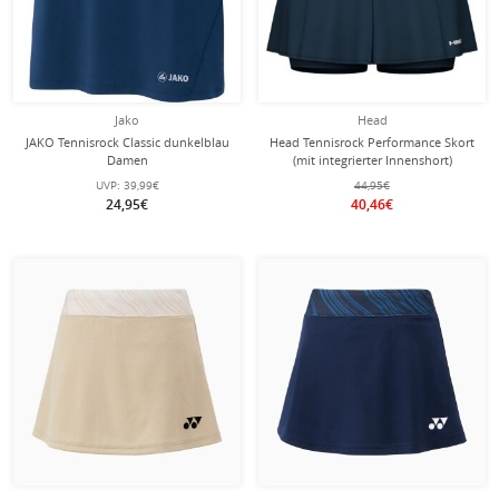
Jako
Head
JAKO Tennisrock Classic dunkelblau
Head Tennisrock Performance Skort
Damen
(mit integrierter Innenshort)
navyblau Damen
UVP:
39,99€
44,95€
24,95€
40,46€