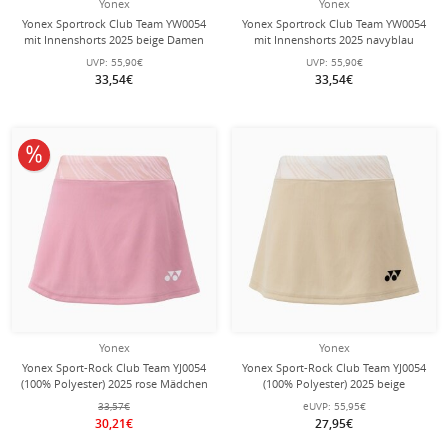
Yonex
Yonex
Yonex Sportrock Club Team YW0054
Yonex Sportrock Club Team YW0054
mit Innenshorts 2025 beige Damen
mit Innenshorts 2025 navyblau
Damen
UVP:
55,90€
UVP:
55,90€
33,54€
33,54€
10% reduziert
Yonex
Yonex
Yonex Sport-Rock Club Team YJ0054
Yonex Sport-Rock Club Team YJ0054
(100% Polyester) 2025 rose Mädchen
(100% Polyester) 2025 beige
Mädchen
33,57€
eUVP:
55,95€
30,21€
27,95€