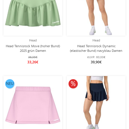
Head
Head
Head Tennisrock Move (hoher Bund)
Head Tennisrock Dynamic
2025 grün Damen
(elastischer Bund) navyblau Damen
36,95€
eUVP:
60,00€
33,26€
39,90€
10% reduziert
NEU