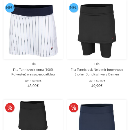
NEU
NEU
Fila
Fila
Fila Tennisrock Anna (100%
Fila Tennisrock Nele mit Innenhose
Polyester) weiss/peacoatblau
(hoher Bund) schwarz Damen
Damen
UVP:
59,99€
UVP:
59,99€
45,00€
49,90€
10% reduziert
10% reduziert