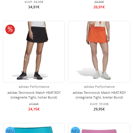
eUVP:
69,95€
29,90€
34,97€
26,91€
10% reduziert
adidas Performance
adidas Performance
adidas Tennisrock Match HEAT.RDY
adidas Tennisrock Match HEAT.RDY
(integrierte Tight, hoher Bund)
(integrierte Tight, breiter Bund)
schwarz Damen
orange Damen
27,50€
eUVP:
55,00€
24,75€
29,95€
NEU
NEU