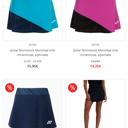
Joma
Joma
Joma Tennisrock Montreal (mit
Joma Tennisrock Montreal (mit
Innenhose, optimale
Innenhose, optimale
Bewegungsfreiheit)
Bewegungsfreiheit) rosa/schwarz
eUVP:
28,99€
15,95€
türkis/marineblau Damen
Damen
15,95€
14,35€
10% reduziert
10% reduziert