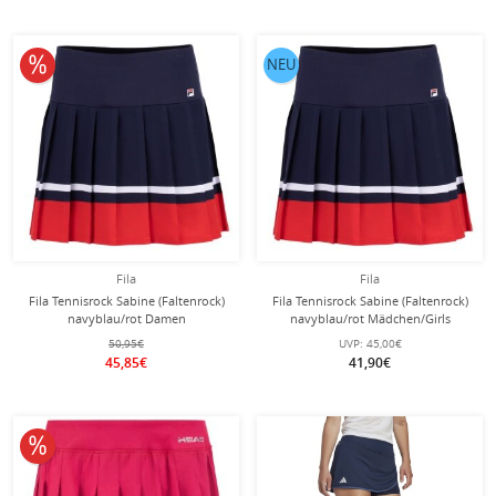
10% reduziert
NEU
Fila
Fila
Fila Tennisrock Sabine (Faltenrock)
Fila Tennisrock Sabine (Faltenrock)
navyblau/rot Damen
navyblau/rot Mädchen/Girls
50,95€
UVP:
45,00€
45,85€
41,90€
10% reduziert