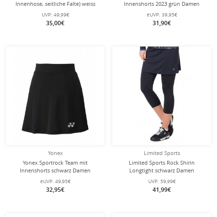
Innenhose, seitliche Falte) weiss
Innenshorts 2023 grün Damen
Damen
UVP:
49,99€
eUVP:
39,95€
35,00€
31,90€
Yonex
Limited Sports
Yonex Sportrock Team mit
Limited Sports Rock Shirin
Innenshorts schwarz Damen
Longtight schwarz Damen
eUVP:
49,95€
UVP:
59,99€
32,95€
41,99€