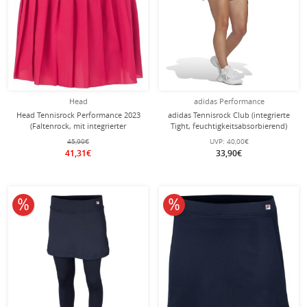
Head
adidas Performance
Head Tennisrock Performance 2023
adidas Tennisrock Club (integrierte
(Faltenrock, mit integrierter
Tight, feuchtigkeitsabsorbierend)
Innenshort) magenta Damen
navyblau Damen
45,90€
UVP:
40,00€
41,31€
33,90€
10% reduziert
10% reduziert