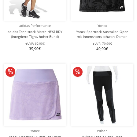
adidas Performance
Yonex
adidas Tennisrock Match HEAT.RDY
Yonex Sportrock Australian Open
(integrierte Tight, hoher Bund)
mit Innenshorts schwarz Damen
sparkgrün Damen
eUVP:
60,00€
eUVP:
70,90€
35,90€
49,90€
10% reduziert
10% reduziert
Yonex
Wilson
Yonex Sportrock Australian Open
Wilson Tennis-Capri Hose