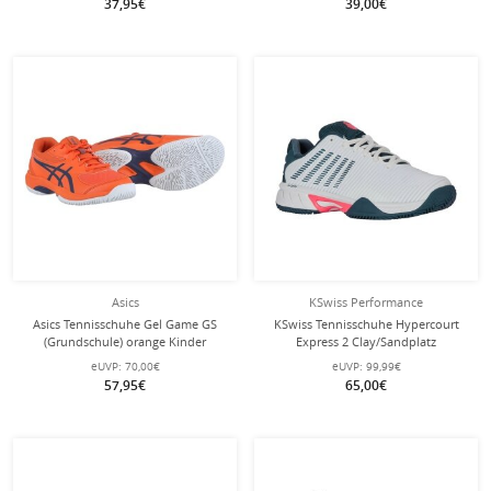
37,95€
39,00€
Asics
KSwiss Performance
Asics Tennisschuhe Gel Game GS
KSwiss Tennisschuhe Hypercourt
(Grundschule) orange Kinder
Express 2 Clay/Sandplatz
weiss/navyblau Kinder
eUVP:
70,00€
eUVP:
99,99€
57,95€
65,00€