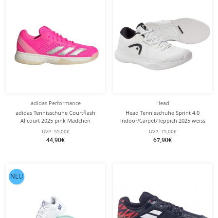
adidas Performance
Head
adidas Tennisschuhe Courtflash
Head Tennisschuhe Sprint 4.0
Allcourt 2025 pink Mädchen
Indoor/Carpet/Teppich 2025 weiss
Kinder
UVP:
55,00€
UVP:
75,00€
44,90€
67,90€
NEU