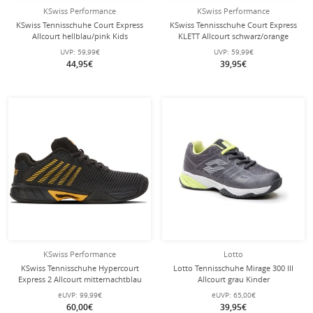
KSwiss Performance
KSwiss Performance
KSwiss Tennisschuhe Court Express
KSwiss Tennisschuhe Court Express
Allcourt hellblau/pink Kids
KLETT Allcourt schwarz/orange
Kleinkinder
UVP:
59,99€
UVP:
59,99€
44,95€
39,95€
KSwiss Performance
Lotto
KSwiss Tennisschuhe Hypercourt
Lotto Tennisschuhe Mirage 300 III
Express 2 Allcourt mitternachtblau
Allcourt grau Kinder
Kinder
eUVP:
99,99€
eUVP:
65,00€
60,00€
39,95€