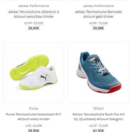
adidas Performance
adidas Performance
adidas Tennisschuhe Ubersonic 4
adidas Tennisschuhe Barricade
Allcourt weiss/blau Kinder
Allcourt gelb Kinder
eUVP:
55,00€
eUVP:
70,00€
39,90€
39,98€
Puma
Wilson
Puma Tennisschuhe Solarsmash RCT
Wilson Tennisschuhe Rush Pro 4.0
Allcourt weiss Kinder
QL (Quicklace) Allcourt blaugrün
Kinder
UVP:
44,95€
eUVP:
70,00€
39,95€
47,95€