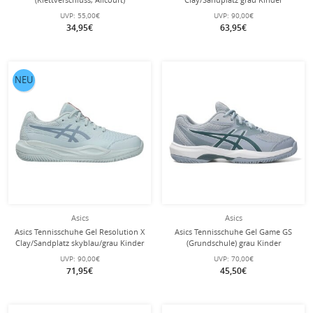
dunkelblau Kleinkinder
UVP:
55,00€
UVP:
90,00€
34,95€
63,95€
NEU
Asics
Asics
Asics Tennisschuhe Gel Resolution X
Asics Tennisschuhe Gel Game GS
Clay/Sandplatz skyblau/grau Kinder
(Grundschule) grau Kinder
UVP:
90,00€
UVP:
70,00€
71,95€
45,50€