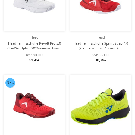
Head
Head
Head Tennisschuhe Revolt Pro 5.0
Head Tennisschuhe Sprint Strap 4.0
Clay/Sandplatz 2026 weiss/schwarz
(Klettverschluss, Allcourt) rot
Kinder
Kleinkinder
UVP:
90,00€
UVP:
55,00€
54,95€
30,79€
NEU