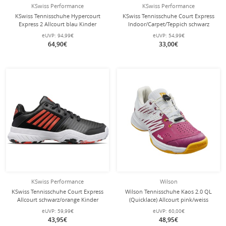
KSwiss Performance
KSwiss Performance
KSwiss Tennisschuhe Hypercourt
KSwiss Tennisschuhe Court Express
Express 2 Allcourt blau Kinder
Indoor/Carpet/Teppich schwarz
Kinder
eUVP:
94,99€
eUVP:
54,99€
64,90€
33,00€
KSwiss Performance
Wilson
KSwiss Tennisschuhe Court Express
Wilson Tennisschuhe Kaos 2.0 QL
Allcourt schwarz/orange Kinder
(Quicklace) Allcourt pink/weiss
Mädchen
eUVP:
59,99€
eUVP:
60,00€
43,95€
48,95€