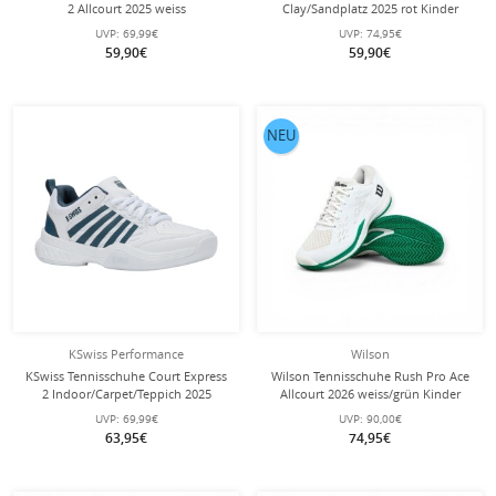
2 Allcourt 2025 weiss
Clay/Sandplatz 2025 rot Kinder
Kinder/Junioren
UVP:
69,99€
UVP:
74,95€
59,90€
59,90€
NEU
KSwiss Performance
Wilson
KSwiss Tennisschuhe Court Express
Wilson Tennisschuhe Rush Pro Ace
2 Indoor/Carpet/Teppich 2025
Allcourt 2026 weiss/grün Kinder
weiss/stargazer Kinder
UVP:
69,99€
UVP:
90,00€
63,95€
74,95€