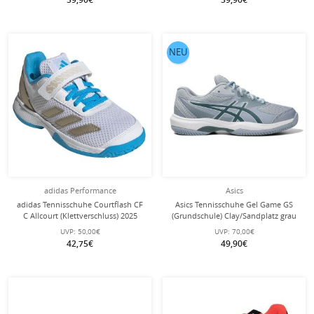
NEU
adidas Performance
Asics
adidas Tennisschuhe Courtflash CF
Asics Tennisschuhe Gel Game GS
C Allcourt (Klettverschluss) 2025
(Grundschule) Clay/Sandplatz grau
weiss/blau Kinder
Kinder
UVP:
50,00€
UVP:
70,00€
42,75€
49,90€