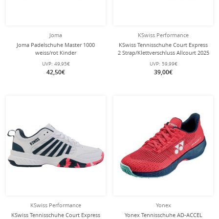
Joma
KSwiss Performance
Joma Padelschuhe Master 1000
KSwiss Tennisschuhe Court Express
weiss/rot Kinder
2 Strap/Klettverschluss Allcourt 2025
weiss Klein-/Kinder
UVP:
49,95€
UVP:
59,99€
42,50€
39,00€
KSwiss Performance
Yonex
KSwiss Tennisschuhe Court Express
Yonex Tennisschuhe AD-ACCEL