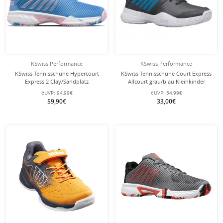
KSwiss Performance
KSwiss Performance
KSwiss Tennisschuhe Hypercourt
KSwiss Tennisschuhe Court Express
Express 2 Clay/Sandplatz
Allcourt grau/blau Kleinkinder
hellblau/pink Mädchen
eUVP:
94,99€
eUVP:
54,99€
59,90€
33,00€