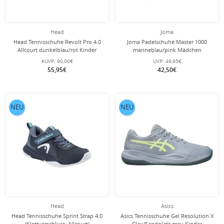
Head
Joma
Head Tennisschuhe Revolt Pro 4.0
Joma Padelschuhe Master 1000
Allcourt dunkelblau/rot Kinder
marineblau/pink Mädchen
eUVP:
90,00€
UVP:
49,95€
55,95€
42,50€
NEU
NEU
Head
Asics
Head Tennisschuhe Sprint Strap 4.0
Asics Tennisschuhe Gel Resolution X
(Klettverschluss, Allcourt)
Clay/Sandplatz grau Kinder