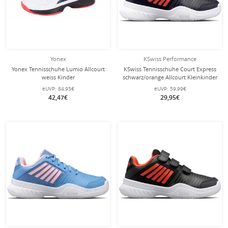
Yonex
KSwiss Performance
Yonex Tennisschuhe Lumio Allcourt
KSwiss Tennisschuhe Court Express
weiss Kinder
schwarz/orange Allcourt Kleinkinder
eUVP:
84,95€
eUVP:
59,99€
42,47€
29,95€