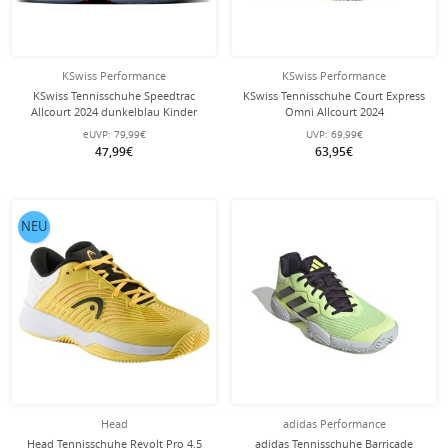
KSwiss Performance
KSwiss Performance
KSwiss Tennisschuhe Speedtrac
KSwiss Tennisschuhe Court Express
Allcourt 2024 dunkelblau Kinder
Omni Allcourt 2024
weiss/violett/peach Kinder
eUVP:
79,99€
UVP:
69,99€
47,99€
63,95€
NEU
Head
adidas Performance
Head Tennisschuhe Revolt Pro 4.5
adidas Tennisschuhe Barricade