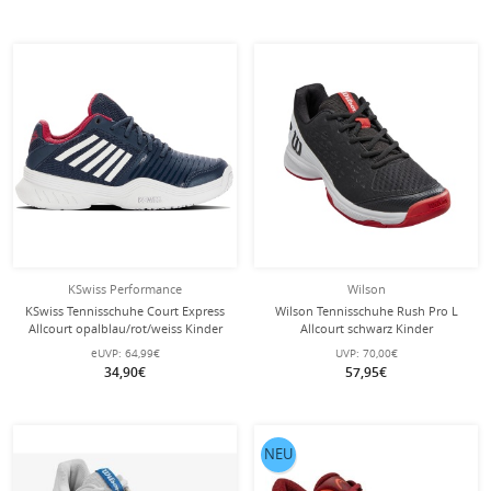
KSwiss Performance
Wilson
KSwiss Tennisschuhe Court Express
Wilson Tennisschuhe Rush Pro L
Allcourt opalblau/rot/weiss Kinder
Allcourt schwarz Kinder
eUVP:
64,99€
UVP:
70,00€
34,90€
57,95€
NEU