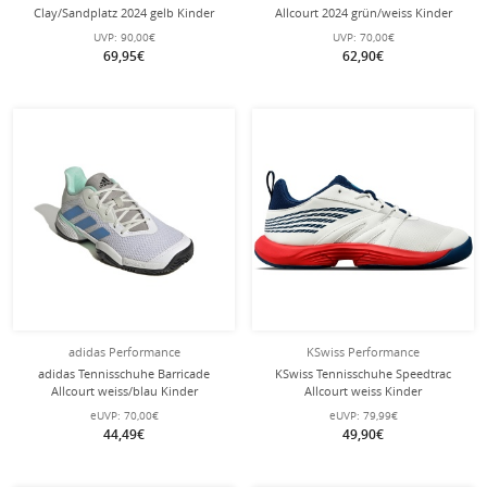
Clay/Sandplatz 2024 gelb Kinder
Allcourt 2024 grün/weiss Kinder
UVP:
90,00€
UVP:
70,00€
69,95€
62,90€
adidas Performance
KSwiss Performance
adidas Tennisschuhe Barricade
KSwiss Tennisschuhe Speedtrac
Allcourt weiss/blau Kinder
Allcourt weiss Kinder
eUVP:
70,00€
eUVP:
79,99€
44,49€
49,90€