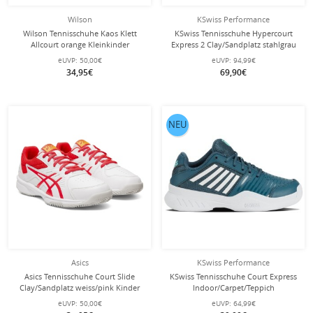
Wilson
KSwiss Performance
Wilson Tennisschuhe Kaos Klett
KSwiss Tennisschuhe Hypercourt
Allcourt orange Kleinkinder
Express 2 Clay/Sandplatz stahlgrau
Kinder
eUVP:
50,00€
eUVP:
94,99€
34,95€
69,90€
NEU
Asics
KSwiss Performance
Asics Tennisschuhe Court Slide
KSwiss Tennisschuhe Court Express
Clay/Sandplatz weiss/pink Kinder
Indoor/Carpet/Teppich
tealblau/weiss Kinder
eUVP:
50,00€
eUVP:
64,99€