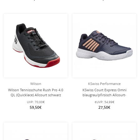
Wilson
KSwiss Performance
Wilson Tennisschuhe Rush Pro 4.0
KSwiss Court Express Omni
QL (Quicklace) Allcourt schwarz
blaugrau/pfirsisch Allcourt-
Kinder
Tennisschuhe Kinder
UVP:
70,00€
eUVP:
54,99€
59,50€
27,50€