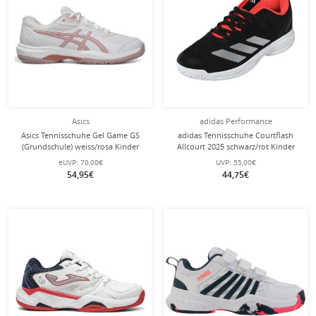
Asics
adidas Performance
Asics Tennisschuhe Gel Game GS
adidas Tennisschuhe Courtflash
(Grundschule) weiss/rosa Kinder
Allcourt 2025 schwarz/rot Kinder
eUVP:
70,00€
UVP:
55,00€
54,95€
44,75€