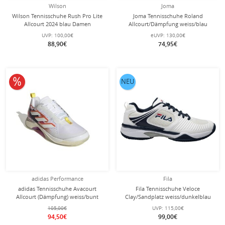
Wilson
Joma
Wilson Tennisschuhe Rush Pro Lite
Joma Tennisschuhe Roland
Allcourt 2024 blau Damen
Allcourt/Dämpfung weiss/blau
Herren
UVP:
100,00€
eUVP:
130,00€
88,90€
74,95€
10% reduziert
NEU
adidas Performance
Fila
adidas Tennisschuhe Avacourt
Fila Tennisschuhe Veloce
Allcourt (Dämpfung) weiss/bunt
Clay/Sandplatz weiss/dunkelblau
Damen
Herren
105,00€
UVP:
115,00€
94,50€
99,00€