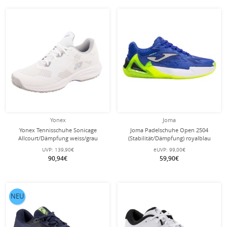
Yonex
Joma
Yonex Tennisschuhe Sonicage
Joma Padelschuhe Open 2504
Allcourt/Dämpfung weiss/grau
(Stabilität/Dämpfung) royalblau
Damen
Herren
UVP:
139,90€
eUVP:
99,00€
90,94€
59,90€
NEU