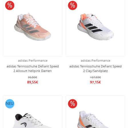
10% reduziert
10% reduziert
adidas Performance
adidas Performance
adidas Tennisschuhe Defiant Speed
adidas Tennisschuhe Defiant Speed
2 Allcourt hellpink Damen
2 Clay/Sandplatz
weiss/schwarz/orange Herren
99,50€
107,95€
89,55€
97,15€
10% reduziert
NEU