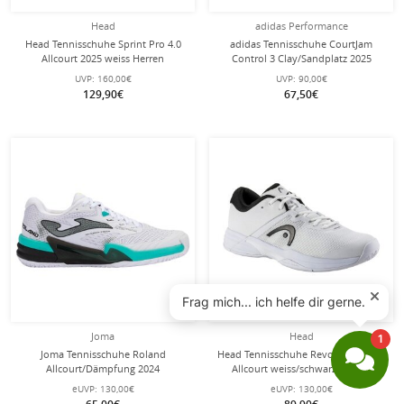
Head
adidas Performance
Head Tennisschuhe Sprint Pro 4.0
adidas Tennisschuhe CourtJam
Allcourt 2025 weiss Herren
Control 3 Clay/Sandplatz 2025
schwarz/weiss/grau Herren
UVP:
160,00€
UVP:
90,00€
129,90€
67,50€
Joma
Head
Joma Tennisschuhe Roland
Head Tennisschuhe Revolt Court 2.0
Allcourt/Dämpfung 2024
Allcourt weiss/schwarz Herren
weiss/türkis/schwarz Herren
eUVP:
130,00€
eUVP:
130,00€