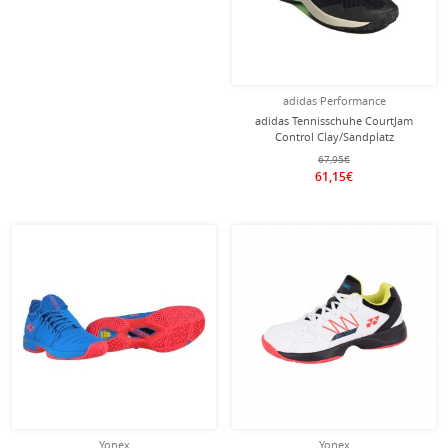
adidas Performance
adidas Tennisschuhe CourtJam
Control Clay/Sandplatz
schwarz/grün Herren
67,95€
61,15€
Yonex
Yonex