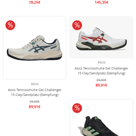
78,25€
145,35€
10% reduziert
10% reduziert
Asics
Asics Tennisschuhe Gel Challenger
15 Clay/Sandplatz (Dämpfung)
weiss/rot Herren
99,90€
Asics
89,91€
Asics Tennisschuhe Gel Challenger
15 Clay/Sandplatz (Dämpfung)
oatmeal/midnight Herren
99,90€
89,91€
10% reduziert