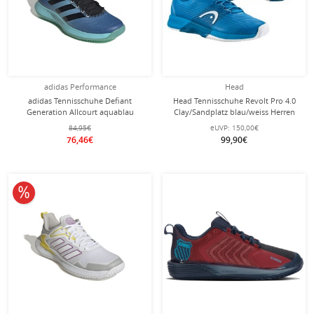
adidas Performance
Head
adidas Tennisschuhe Defiant
Head Tennisschuhe Revolt Pro 4.0
Generation Allcourt aquablau
Clay/Sandplatz blau/weiss Herren
Herren
84,95€
eUVP:
150,00€
76,46€
99,90€
10% reduziert