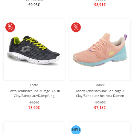
69,95€
98,91€
10% reduziert
10% reduziert
Lotto
Yonex
Lotto Tennisschuhe Mirage 300 III
Yonex Tennisschuhe Sonicage 3
Clay/Sandplatz/Dämpfung
Clay/Sandplatz hellrosa Damen
schwarz/acid grün Herren
84,00€
107,95€
75,60€
97,15€
NEU