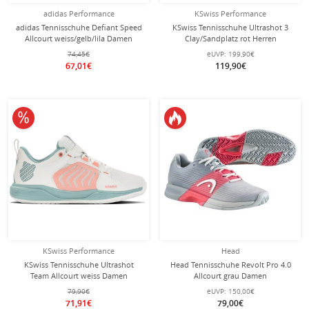
adidas Performance
KSwiss Performance
adidas Tennisschuhe Defiant Speed
KSwiss Tennisschuhe Ultrashot 3
Allcourt weiss/gelb/lila Damen
Clay/Sandplatz rot Herren
74,45€
eUVP:
199,90€
67,01€
119,90€
10% reduziert
KSwiss Performance
Head
KSwiss Tennisschuhe Ultrashot
Head Tennisschuhe Revolt Pro 4.0
Team Allcourt weiss Damen
Allcourt grau Damen
79,90€
eUVP:
150,00€
71,91€
79,00€