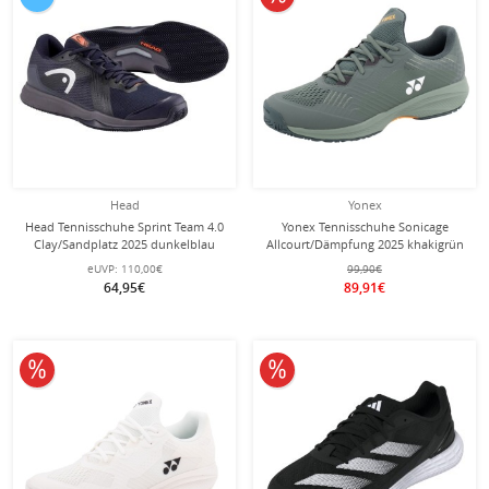
Head
Yonex
Head Tennisschuhe Sprint Team 4.0
Yonex Tennisschuhe Sonicage
Clay/Sandplatz 2025 dunkelblau
Allcourt/Dämpfung 2025 khakigrün
Herren
Herren
eUVP:
110,00€
99,90€
64,95€
89,91€
10% reduziert
10% reduziert