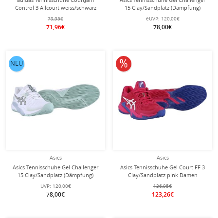
Control 3 Allcourt weiss/schwarz
15 Clay/Sandplatz (Dämpfung)
Herren
schwarz/kobaltblau Herren
79,95€
eUVP:
120,00€
71,96€
78,00€
10% reduziert
NEU
Asics
Asics
Asics Tennisschuhe Gel Challenger
Asics Tennisschuhe Gel Court FF 3
15 Clay/Sandplatz (Dämpfung)
Clay/Sandplatz pink Damen
weiss/hellgrün Herren
UVP:
120,00€
136,95€
78,00€
123,26€