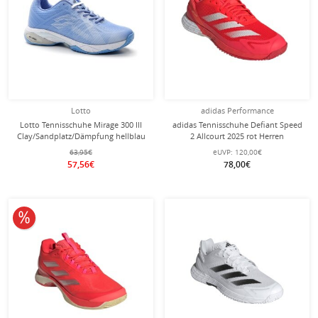
Lotto
adidas Performance
Lotto Tennisschuhe Mirage 300 III
adidas Tennisschuhe Defiant Speed
Clay/Sandplatz/Dämpfung hellblau
2 Allcourt 2025 rot Herren
Damen
63,95€
eUVP:
120,00€
57,56€
78,00€
10% reduziert