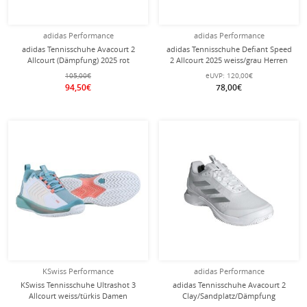
adidas Performance
adidas Performance
adidas Tennisschuhe Avacourt 2
adidas Tennisschuhe Defiant Speed
Allcourt (Dämpfung) 2025 rot
2 Allcourt 2025 weiss/grau Herren
Damen
105,00€
eUVP:
120,00€
94,50€
78,00€
KSwiss Performance
adidas Performance
KSwiss Tennisschuhe Ultrashot 3
adidas Tennisschuhe Avacourt 2
Allcourt weiss/türkis Damen
Clay/Sandplatz/Dämpfung
silber/weiss Damen