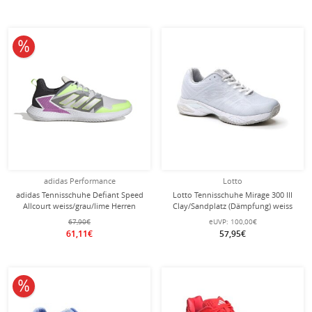
10% reduziert
adidas Performance
Lotto
adidas Tennisschuhe Defiant Speed
Lotto Tennisschuhe Mirage 300 III
Allcourt weiss/grau/lime Herren
Clay/Sandplatz (Dämpfung) weiss
Damen
67,90€
eUVP:
100,00€
61,11€
57,95€
10% reduziert