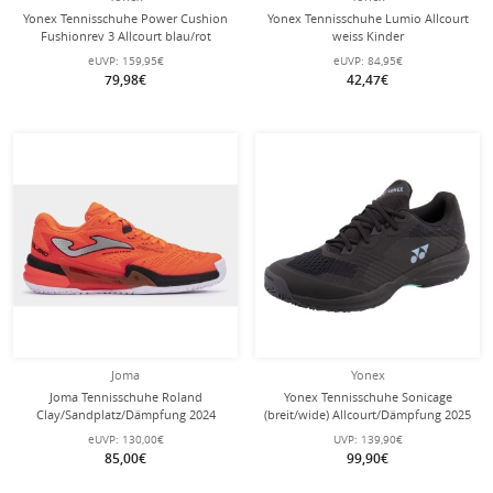
Yonex Tennisschuhe Power Cushion
Yonex Tennisschuhe Lumio Allcourt
Fushionrev 3 Allcourt blau/rot
weiss Kinder
Herren
eUVP:
159,95€
eUVP:
84,95€
79,98€
42,47€
Joma
Yonex
Joma Tennisschuhe Roland
Yonex Tennisschuhe Sonicage
Clay/Sandplatz/Dämpfung 2024
(breit/wide) Allcourt/Dämpfung 2025
orange Herren
schwarz Herren
eUVP:
130,00€
UVP:
139,90€
85,00€
99,90€