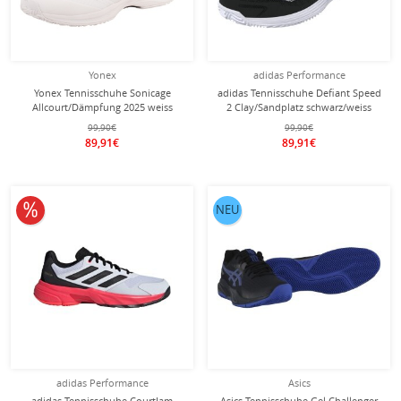
Yonex
adidas Performance
Yonex Tennisschuhe Sonicage
adidas Tennisschuhe Defiant Speed
Allcourt/Dämpfung 2025 weiss
2 Clay/Sandplatz schwarz/weiss
Herren
Herren
99,90€
99,90€
89,91€
89,91€
10% reduziert
NEU
adidas Performance
Asics
adidas Tennisschuhe CourtJam
Asics Tennisschuhe Gel Challenger