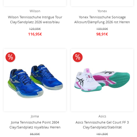
Wilson
Yonex
Wilson Tennisschuhe Intrigue Tour
Yonex Tennisschuhe Sonicage
Clay/Sandplatz 2026 weiss/blau
Allcourt/Dämpfung 2026 rot Herren
Damen
129,95€
109,90€
116,95€
98,91€
10% reduziert
10% reduziert
Joma
Asics
Joma Tennisschuhe Point 2604
Asics Tennisschuhe Gel Court FF 3
Clay/Sandplatz royalblau Herren
Clay/Sandplatz/Stabilität
weiss/violett Herren
86,95€
161,50€