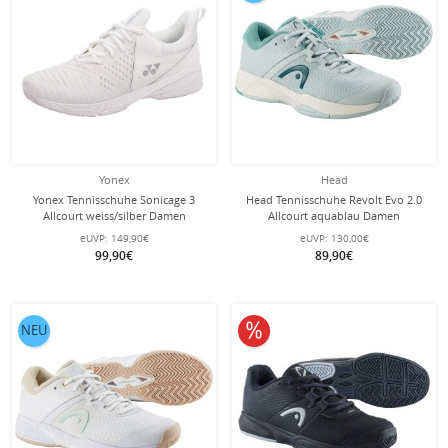
Yonex
Head
Yonex Tennisschuhe Sonicage 3
Head Tennisschuhe Revolt Evo 2.0
Allcourt weiss/silber Damen
Allcourt aquablau Damen
eUVP:
149,90€
eUVP:
130,00€
99,90€
89,90€
10% reduziert
NEU