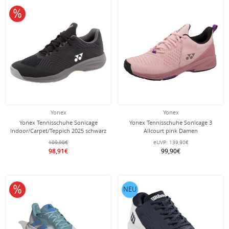
10% reduziert
Yonex
Yonex
Yonex Tennisschuhe Sonicage
Yonex Tennisschuhe Sonicage 3
Indoor/Carpet/Teppich 2025 schwarz
Allcourt pink Damen
Herren
109,90€
eUVP:
139,90€
98,91€
99,90€
10% reduziert
NEU