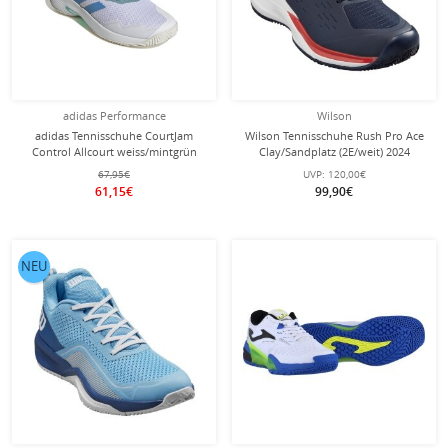
adidas Performance
Wilson
adidas Tennisschuhe CourtJam
Wilson Tennisschuhe Rush Pro Ace
Control Allcourt weiss/mintgrün
Clay/Sandplatz (2E/weit) 2024
Herren
navyblau/weiss Herren
67,95€
UVP:
120,00€
61,15€
99,90€
NEU