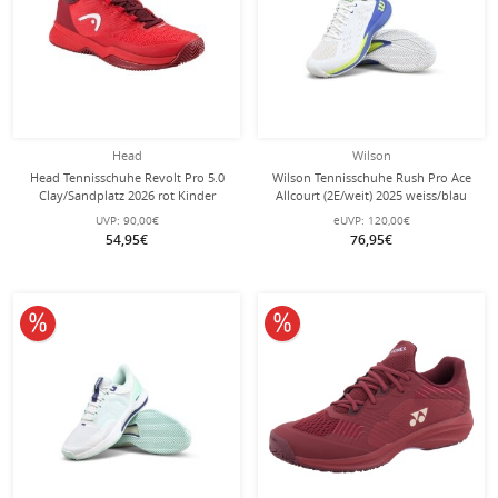
Head
Wilson
Head Tennisschuhe Revolt Pro 5.0
Wilson Tennisschuhe Rush Pro Ace
Clay/Sandplatz 2026 rot Kinder
Allcourt (2E/weit) 2025 weiss/blau
Herren
UVP:
90,00€
eUVP:
120,00€
54,95€
76,95€
10% reduziert
10% reduziert