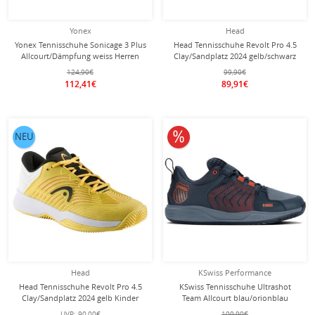
Yonex
Head
Yonex Tennisschuhe Sonicage 3 Plus
Head Tennisschuhe Revolt Pro 4.5
Allcourt/Dämpfung weiss Herren
Clay/Sandplatz 2024 gelb/schwarz
Herren
124,90€
99,90€
112,41€
89,91€
10% reduziert
NEU
Head
KSwiss Performance
Head Tennisschuhe Revolt Pro 4.5
KSwiss Tennisschuhe Ultrashot
Clay/Sandplatz 2024 gelb Kinder
Team Allcourt blau/orionblau
Herren
UVP:
90,00€
109,90€