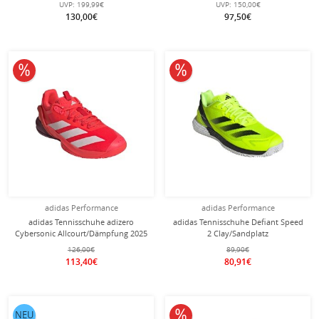
UVP:
199,99€
UVP:
150,00€
130,00€
97,50€
10% reduziert
10% reduziert
adidas Performance
adidas Performance
adidas Tennisschuhe adizero
adidas Tennisschuhe Defiant Speed
Cybersonic Allcourt/Dämpfung 2025
2 Clay/Sandplatz
rot Herren
limegelb/schwarz/weiss Herren
126,00€
89,90€
113,40€
80,91€
10% reduziert
NEU