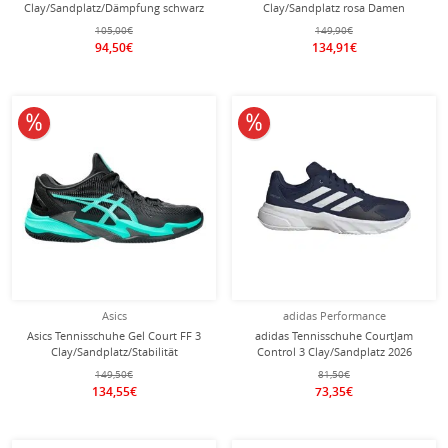
Clay/Sandplatz/Dämpfung schwarz
Clay/Sandplatz rosa Damen
Damen
105,00€
149,90€
94,50€
134,91€
10% reduziert
10% reduziert
Asics
adidas Performance
Asics Tennisschuhe Gel Court FF 3
adidas Tennisschuhe CourtJam
Clay/Sandplatz/Stabilität
Control 3 Clay/Sandplatz 2026
schwarz/mintblau Herren
dunkelblau/weiss Herren
149,50€
81,50€
134,55€
73,35€