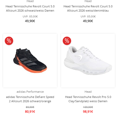
Head
Head
Head Tennisschuhe Revolt Court 5.0
Head Tennisschuhe Revolt Court 5.0
Allcourt 2026 schwarz/weiss Damen
Allcourt 2026 weiss/denimblau
Damen
UVP:
85,00€
UVP:
85,00€
49,90€
49,90€
10% reduziert
10% reduziert
adidas Performance
Head
adidas Tennisschuhe Defiant Speed
Head Tennisschuhe Revolt Pro 5.0
2 Allcourt 2026 schwarz/orange
Clay/Sandplatz weiss Damen
Herren
89,90€
109,90€
80,91€
98,91€