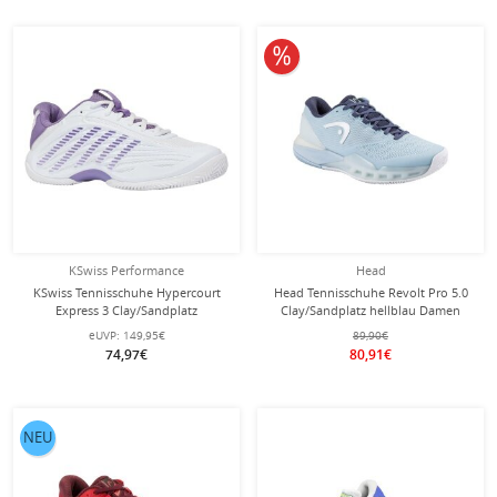
10% reduziert
KSwiss Performance
Head
KSwiss Tennisschuhe Hypercourt
Head Tennisschuhe Revolt Pro 5.0
Express 3 Clay/Sandplatz
Clay/Sandplatz hellblau Damen
weiss/purple Damen
eUVP:
149,95€
89,90€
74,97€
80,91€
NEU