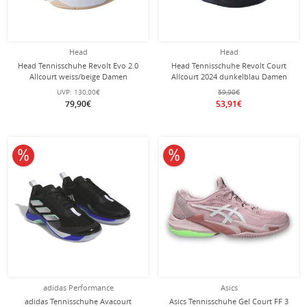
Head
Head
Head Tennisschuhe Revolt Evo 2.0
Head Tennisschuhe Revolt Court
Allcourt weiss/beige Damen
Allcourt 2024 dunkelblau Damen
UVP:
130,00€
59,90€
79,90€
53,91€
10% reduziert
10% reduziert
adidas Performance
Asics
adidas Tennisschuhe Avacourt
Asics Tennisschuhe Gel Court FF 3