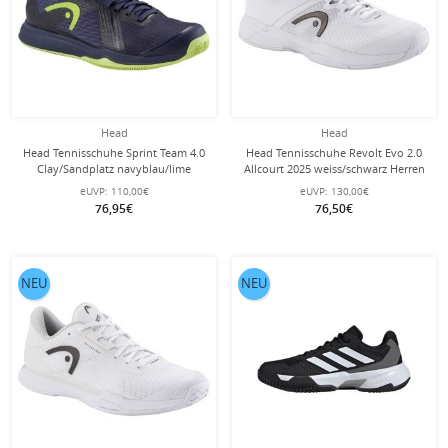
Head
Head
Head Tennisschuhe Sprint Team 4.0
Head Tennisschuhe Revolt Evo 2.0
Clay/Sandplatz navyblau/lime
Allcourt 2025 weiss/schwarz Herren
Herren
eUVP:
110,00€
eUVP:
130,00€
76,95€
76,50€
NEU
NEU