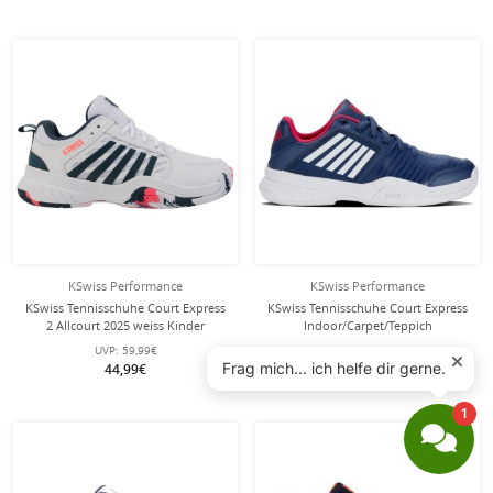
KSwiss Performance
KSwiss Performance
KSwiss Tennisschuhe Court Express
KSwiss Tennisschuhe Court Express
2 Allcourt 2025 weiss Kinder
Indoor/Carpet/Teppich
opalblau/weiss Kinder
UVP:
59,99€
UVP:
69,99€
44,99€
54,95€