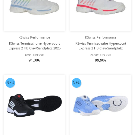
KSwiss Performance
KSwiss Performance
KSwiss Tennisschuhe Hypercourt
KSwiss Tennisschuhe Hypercourt
Express 2 HB Clay/Sandplatz 2025
Express 2 HB Clay/Sandplatz
weiss/blau/grün Damen
weiss/orchid/pink Damen
UVP:
139,99€
eUVP:
139,99€
91,00€
99,90€
NEU
NEU