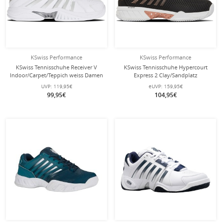
KSwiss Performance
KSwiss Performance
KSwiss Tennisschuhe Receiver V
KSwiss Tennisschuhe Hypercourt
Indoor/Carpet/Teppich weiss Damen
Express 2 Clay/Sandplatz
schwarz/rose Damen
UVP:
119,95€
eUVP:
159,95€
99,95€
104,95€