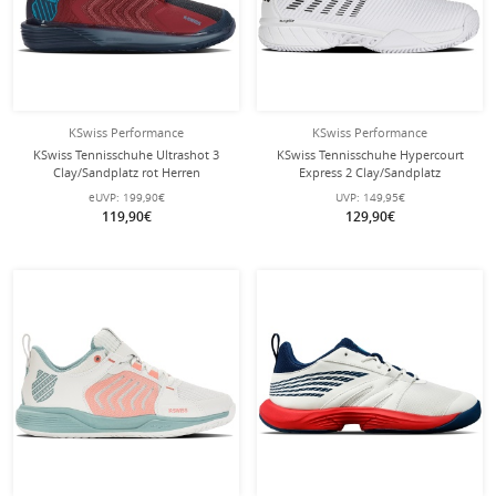
KSwiss Performance
KSwiss Performance
KSwiss Tennisschuhe Ultrashot 3
KSwiss Tennisschuhe Hypercourt
Clay/Sandplatz rot Herren
Express 2 Clay/Sandplatz
weiss/schwarz Damen
eUVP:
199,90€
UVP:
149,95€
119,90€
129,90€