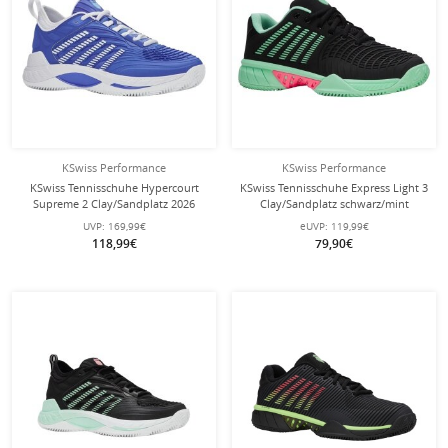
KSwiss Performance
KSwiss Performance
KSwiss Tennisschuhe Hypercourt
KSwiss Tennisschuhe Express Light 3
Supreme 2 Clay/Sandplatz 2026
Clay/Sandplatz schwarz/mint
dazzlingblau/weiss Herren
Damen
UVP:
169,99€
eUVP:
119,99€
118,99€
79,90€