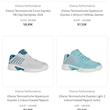
KSwiss Performance
KSwiss Performance
KSwiss Tennisschuhe Court Express
KSwiss Tennisschuhe Hypercourt
HB Clay/Sandplatz 2024
Express 2 Allcourt hellblau Damen
schwarz/weiss Herren
eUVP:
89,99€
eUVP:
149,99€
58,49€
97,50€
KSwiss Performance
KSwiss Performance
KSwiss Tennisschuhe Hypercourt
KSwiss Tennisschuhe Express Light 2
Express 2 Indoor/Carpet/Teppich
Indoor/Carpet/Teppich türkis
weiss/blau Herren
Damen
eUVP:
139,99€
UVP:
139,90€
83,99€
83,94€