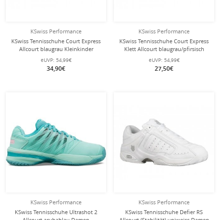
KSwiss Performance
KSwiss Performance
KSwiss Tennisschuhe Court Express
KSwiss Tennisschuhe Court Express
Allcourt blaugrau Kleinkinder
Klett Allcourt blaugrau/pfirsisch
Kleinkinder
eUVP:
54,99€
eUVP:
54,99€
34,90€
27,50€
KSwiss Performance
KSwiss Performance
KSwiss Tennisschuhe Ultrashot 2
KSwiss Tennisschuhe Defier RS
Allcourt arubablau Damen
Allcourt (Stabilität) uniweiss Damen