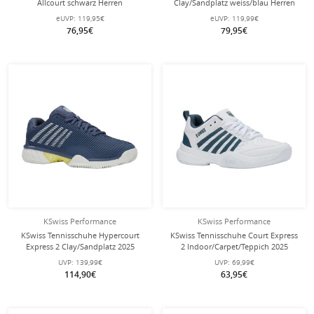
Allcourt schwarz Herren
Clay/Sandplatz weiss/blau Herren
eUVP:
119,95€
eUVP:
119,99€
76,95€
79,95€
KSwiss Performance
KSwiss Performance
KSwiss Tennisschuhe Hypercourt
KSwiss Tennisschuhe Court Express
Express 2 Clay/Sandplatz 2025
2 Indoor/Carpet/Teppich 2025
indigoblau/weiss Herren
weiss/stargazer Kinder
UVP:
139,99€
UVP:
69,99€
114,90€
63,95€