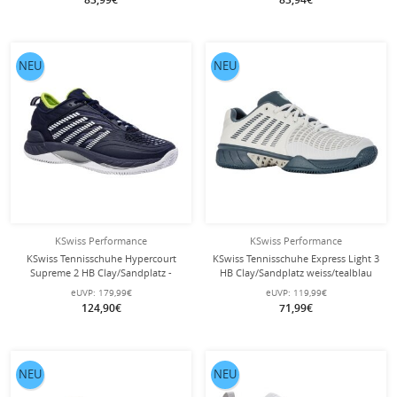
NEU
NEU
KSwiss Performance
KSwiss Performance
KSwiss Tennisschuhe Hypercourt
KSwiss Tennisschuhe Express Light 3
Supreme 2 HB Clay/Sandplatz -
HB Clay/Sandplatz weiss/tealblau
peacoatblau/weiss/limegrün Herren
Herren
eUVP:
179,99€
eUVP:
119,99€
124,90€
71,99€
NEU
NEU