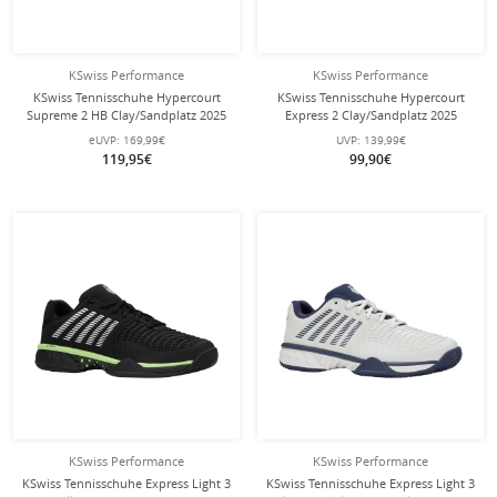
KSwiss Performance
KSwiss Performance
KSwiss Tennisschuhe Hypercourt
KSwiss Tennisschuhe Hypercourt
Supreme 2 HB Clay/Sandplatz 2025
Express 2 Clay/Sandplatz 2025
schwarz Damen
schwarz/neongrün Herren
eUVP:
169,99€
UVP:
139,99€
119,95€
99,90€
KSwiss Performance
KSwiss Performance
KSwiss Tennisschuhe Express Light 3
KSwiss Tennisschuhe Express Light 3