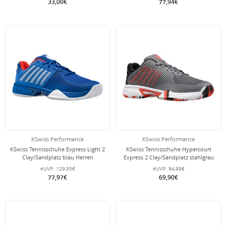
33,00€
77,94€
KSwiss Performance
KSwiss Performance
KSwiss Tennisschuhe Express Light 2
KSwiss Tennisschuhe Hypercourt
Clay/Sandplatz blau Herren
Express 2 Clay/Sandplatz stahlgrau
Kinder
eUVP:
129,95€
eUVP:
94,99€
77,97€
69,90€