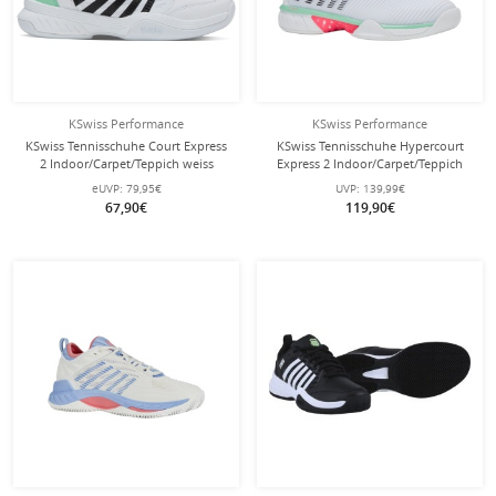
KSwiss Performance
KSwiss Performance
KSwiss Tennisschuhe Court Express
KSwiss Tennisschuhe Hypercourt
2 Indoor/Carpet/Teppich weiss
Express 2 Indoor/Carpet/Teppich
Damen
2025 weiss/pink/schwarz Damen
eUVP:
79,95€
UVP:
139,99€
67,90€
119,90€