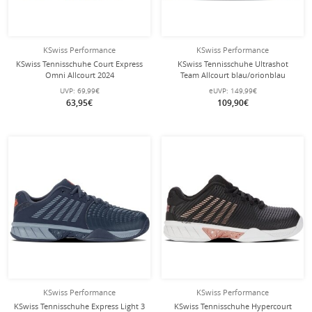
KSwiss Performance
KSwiss Performance
KSwiss Tennisschuhe Court Express
KSwiss Tennisschuhe Ultrashot
Omni Allcourt 2024
Team Allcourt blau/orionblau
weiss/violett/peach Kinder
Herren
UVP:
69,99€
eUVP:
149,99€
63,95€
109,90€
KSwiss Performance
KSwiss Performance
KSwiss Tennisschuhe Express Light 3
KSwiss Tennisschuhe Hypercourt