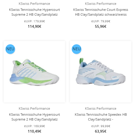
KSwiss Performance
KSwiss Performance
KSwiss Tennisschuhe Hypercourt
KSwiss Tennisschuhe Court Express
Supreme 2 HB Clay/Sandplatz
HB Clay/Sandplatz schwarz/weiss
weiss/hellblau/pink Damen
Herren
eUVP:
179,99€
eUVP:
79,99€
114,90€
55,96€
NEU
NEU
KSwiss Performance
KSwiss Performance
KSwiss Tennisschuhe Hypercourt
KSwiss Tennisschuhe Speedex HB
Supreme 2 HB Clay/Sandplatz
Clay/Sandplatz -
weiss/grün/blau Damen
weiss/blau/limegrün Damen
eUVP:
169,99€
eUVP:
99,99€
110,49€
63,95€