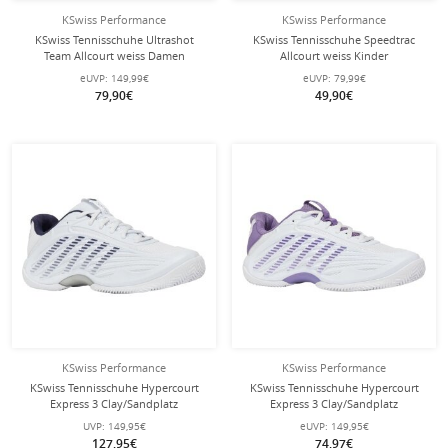
KSwiss Performance
KSwiss Performance
KSwiss Tennisschuhe Ultrashot
KSwiss Tennisschuhe Speedtrac
Team Allcourt weiss Damen
Allcourt weiss Kinder
eUVP:
149,99€
eUVP:
79,99€
79,90€
49,90€
KSwiss Performance
KSwiss Performance
KSwiss Tennisschuhe Hypercourt
KSwiss Tennisschuhe Hypercourt
Express 3 Clay/Sandplatz
Express 3 Clay/Sandplatz
weiss/dunkelblau Herren
weiss/purple Damen
UVP:
149,95€
eUVP:
149,95€
127,95€
74,97€