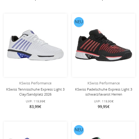
NEU
KSwiss Performance
KSwiss Performance
KSwiss Tennisschuhe Express Light 3
KSwiss Padelschuhe Express Light 3
Clay/Sandplatz 2026
schwarz/lavarot Herren
weiss/dazzlingblau Herren
UVP:
119,99€
UVP:
119,90€
83,99€
99,95€
NEU