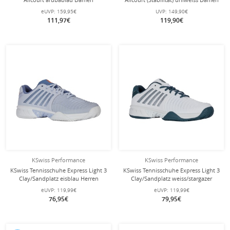
eUVP:
159,95€
UVP:
149,90€
111,97€
119,90€
KSwiss Performance
KSwiss Performance
KSwiss Tennisschuhe Express Light 3
KSwiss Tennisschuhe Express Light 3
Clay/Sandplatz eisblau Herren
Clay/Sandplatz weiss/stargazer
Herren
eUVP:
119,99€
eUVP:
119,99€
76,95€
79,95€