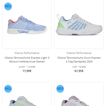
NEU
KSwiss Performance
KSwiss Performance
KSwiss Tennisschuhe Express Light 3
KSwiss Tennisschuhe Court Express
Allcourt hellblau/rose Damen
2 Clay/Sandplatz 2025
weiss/blau/grün Damen
eUVP:
119,99€
UVP:
79,90€
77,99€
67,95€
NEU
NEU