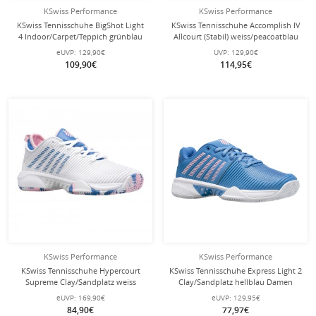
KSwiss Performance
KSwiss Performance
KSwiss Tennisschuhe BigShot Light
KSwiss Tennisschuhe Accomplish IV
4 Indoor/Carpet/Teppich grünblau
Allcourt (Stabil) weiss/peacoatblau
Herren
Herren
eUVP:
129,90€
UVP:
129,90€
109,90€
114,95€
KSwiss Performance
KSwiss Performance
KSwiss Tennisschuhe Hypercourt
KSwiss Tennisschuhe Express Light 2
Supreme Clay/Sandplatz weiss
Clay/Sandplatz hellblau Damen
Damen
eUVP:
169,90€
eUVP:
129,95€
84,90€
77,97€