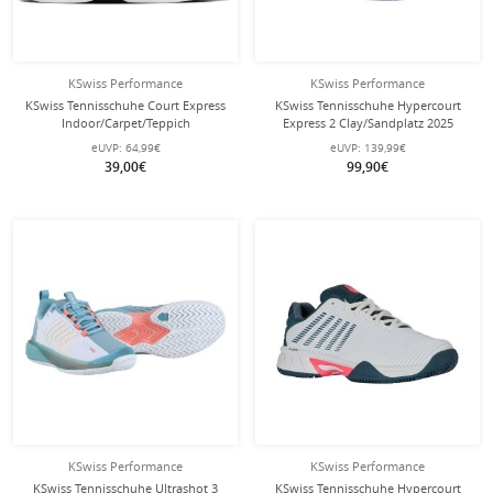
KSwiss Performance
KSwiss Performance
KSwiss Tennisschuhe Court Express
KSwiss Tennisschuhe Hypercourt
Indoor/Carpet/Teppich
Express 2 Clay/Sandplatz 2025
tealblau/weiss Kinder
infinityblau Herren
eUVP:
64,99€
eUVP:
139,99€
39,00€
99,90€
KSwiss Performance
KSwiss Performance
KSwiss Tennisschuhe Ultrashot 3
KSwiss Tennisschuhe Hypercourt