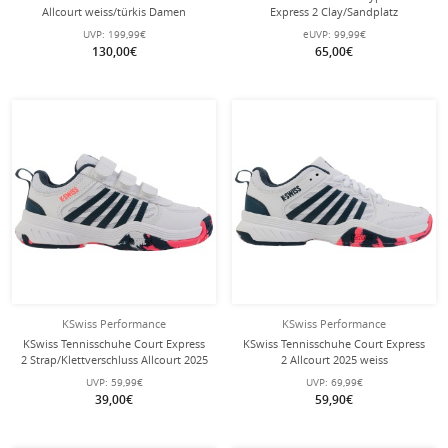
Allcourt weiss/türkis Damen
Express 2 Clay/Sandplatz
weiss/navyblau Kinder
UVP:
199,99€
eUVP:
99,99€
130,00€
65,00€
KSwiss Performance
KSwiss Performance
KSwiss Tennisschuhe Court Express
KSwiss Tennisschuhe Court Express
2 Strap/Klettverschluss Allcourt 2025
2 Allcourt 2025 weiss
weiss Klein-/Kinder
Kinder/Junioren
UVP:
59,99€
UVP:
69,99€
39,00€
59,90€