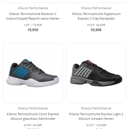
KSwiss Performance
KSwiss Performance
KSwiss Tennisschuhe Receiver V
KSwiss Tennisschuhe Hypercourt
Indoor/Carpet/Teppich weiss Herren
Express 2 Clay/Sandplatz
hellblau/pink Mädchen
UVP:
119,90€
eUVP:
94,99€
79,95€
59,90€
KSwiss Performance
KSwiss Performance
KSwiss Tennisschuhe Court Express
KSwiss Tennisschuhe Express Light 2
Allcourt grau/blau Kleinkinder
Allcourt schwarz Herren
eUVP:
54,99€
eUVP:
129,90€