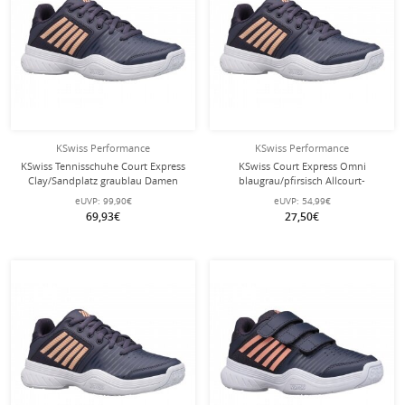
KSwiss Performance
KSwiss Performance
KSwiss Tennisschuhe Court Express
KSwiss Court Express Omni
Clay/Sandplatz graublau Damen
blaugrau/pfirsisch Allcourt-
Tennisschuhe Kinder
eUVP:
99,90€
eUVP:
54,99€
69,93€
27,50€