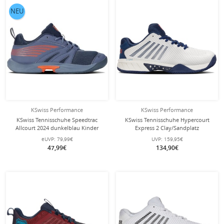
NEU
KSwiss Performance
KSwiss Performance
KSwiss Tennisschuhe Speedtrac
KSwiss Tennisschuhe Hypercourt
Allcourt 2024 dunkelblau Kinder
Express 2 Clay/Sandplatz
weiss/blau/rot Herren
eUVP:
79,99€
UVP:
159,95€
47,99€
134,90€