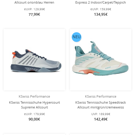
Allcourt orionblau Herren
Express 2 Indoor/Carpet/Teppich
schwarz/weiss Damen
eUVP:
129,99€
eUVP:
159,99€
77,99€
134,95€
NEU
KSwiss Performance
KSwiss Performance
KSwiss Tennisschuhe Hypercourt
KSwiss Tennisschuhe Speedtrack
Supreme Allcourt
Allcourt mintgrün/cremeweiss
hellblau/orionblau Herren
Damen
eUVP:
179,99€
UVP:
189,99€
90,00€
142,49€