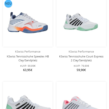
NEU
KSwiss Performance
KSwiss Performance
KSwiss Tennisschuhe Speedex HB
KSwiss Tennisschuhe Court Express
Clay/Sandplatz
2 Clay/Sandplatz
weiss/infinityblau/orange Herren
weiss/mint/schwarz Damen
eUVP:
99,99€
eUVP:
79,90€
63,95€
59,90€