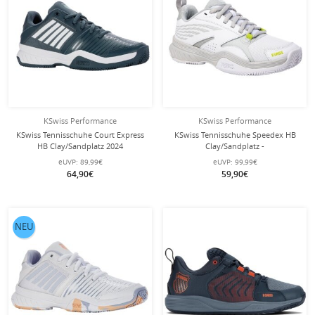
KSwiss Performance
KSwiss Performance
KSwiss Tennisschuhe Court Express
KSwiss Tennisschuhe Speedex HB
HB Clay/Sandplatz 2024
Clay/Sandplatz -
tealblau/weiss Herren
weiss/grau/limegrün Damen
eUVP:
89,99€
eUVP:
99,99€
64,90€
59,90€
NEU