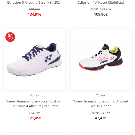
Eclipsion 5 Allcourt (Stabilität) 2024
Eclipsion 4 Allcourt (Stabilität)
navyblau/rot Herren
weiss/aloe Herren
149,90€
eUVP:
199,90€
134,91€
109,90€
10% reduziert
Yonex
Yonex
Yonex Tennisschuhe Power Cushion
Yonex Tennisschuhe Lumio Allcourt
Eclipsion 4 Allcourt (Stabilität)
weiss Kinder
weiss/aloe Damen
134,95€
eUVP:
84,95€
121,45€
42,47€