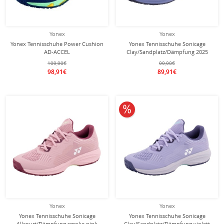
Yonex
Yonex
Yonex Tennisschuhe Power Cushion
Yonex Tennisschuhe Sonicage
AD-ACCEL
Clay/Sandplatz/Dämpfung 2025
Clay/Sandplatz/Leichtigkeit blau
navyblau Herren
109,90€
99,90€
Herren
98,91€
89,91€
10% reduziert
Yonex
Yonex
Yonex Tennisschuhe Sonicage
Yonex Tennisschuhe Sonicage
Allcourt/Dämpfung smoke pink
Clay/Sandplatz/Dämpfung violett