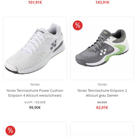
107,91€
143,91€
10% reduziert
Yonex
Yonex
Yonex Tennisschuhe Power Cushion
Yonex Tennisschuhe Eclipsion 2
Eclipsion 4 Allcourt weiss/schwarz
Allcourt grau Damen
Herren
eUVP:
199,90€
69,90€
99,90€
62,91€
10% reduziert