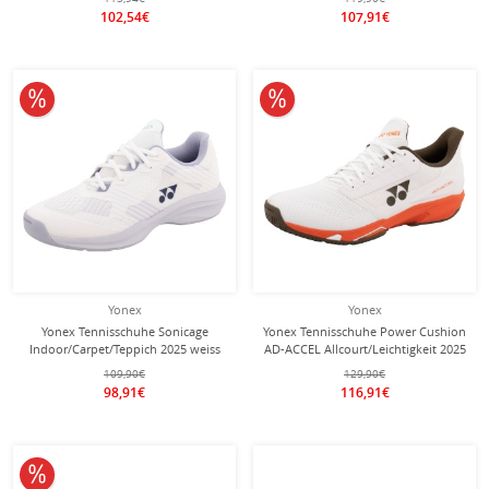
102,54€
107,91€
10% reduziert
10% reduziert
Yonex
Yonex
Yonex Tennisschuhe Sonicage
Yonex Tennisschuhe Power Cushion
Indoor/Carpet/Teppich 2025 weiss
AD-ACCEL Allcourt/Leichtigkeit 2025
Damen
weiss/orange Herren
109,90€
129,90€
98,91€
116,91€
10% reduziert