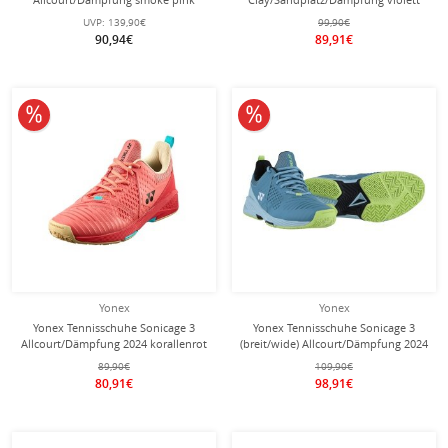
Damen
Damen
UVP:
139,90€
99,90€
90,94€
89,91€
10% reduziert
10% reduziert
Yonex
Yonex
Yonex Tennisschuhe Sonicage 3
Yonex Tennisschuhe Sonicage 3
Allcourt/Dämpfung 2024 korallenrot
(breit/wide) Allcourt/Dämpfung 2024
Herren
smokeblau Herren
89,90€
109,90€
80,91€
98,91€