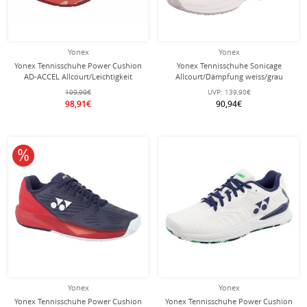
Yonex
Yonex
Yonex Tennisschuhe Power Cushion
Yonex Tennisschuhe Sonicage
AD-ACCEL Allcourt/Leichtigkeit
Allcourt/Dämpfung weiss/grau
beige Damen
Damen
109,90€
UVP:
139,90€
98,91€
90,94€
10% reduziert
Yonex
Yonex
Yonex Tennisschuhe Power Cushion
Yonex Tennisschuhe Power Cushion