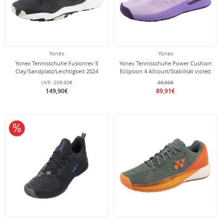
Yonex
Yonex
Yonex Tennisschuhe Fusionrev 5
Yonex Tennisschuhe Power Cushion
Clay/Sandplatz/Leichtigkeit 2024
Eclipsion 4 Allcourt/Stabilität violett
schwarz Herren
Damen
UVP:
209,90€
99,90€
149,90€
89,91€
10% reduziert