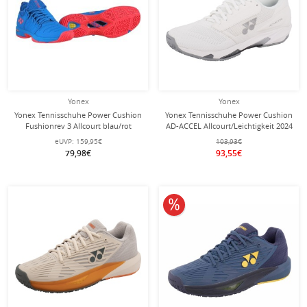
Yonex
Yonex
Yonex Tennisschuhe Power Cushion
Yonex Tennisschuhe Power Cushion
Fushionrev 3 Allcourt blau/rot
AD-ACCEL Allcourt/Leichtigkeit 2024
Herren
weiss Damen
eUVP:
159,95€
103,93€
79,98€
93,55€
10% reduziert