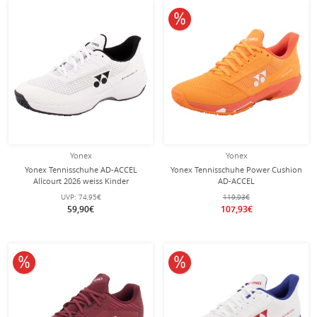
10% reduziert
Yonex
Yonex
Yonex Tennisschuhe AD-ACCEL
Yonex Tennisschuhe Power Cushion
Allcourt 2026 weiss Kinder
AD-ACCEL
Clay/Sandplatz/Leichtigkeit 2026
UVP:
74,95€
119,93€
orange Damen
59,90€
107,93€
10% reduziert
10% reduziert