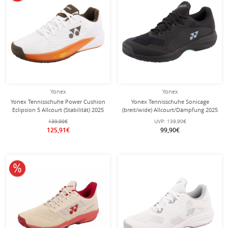
Yonex
Yonex
Yonex Tennisschuhe Power Cushion
Yonex Tennisschuhe Sonicage
Eclipsion 5 Allcourt (Stabilität) 2025
(breit/wide) Allcourt/Dämpfung 2025
weiss/braun Herren
schwarz Herren
139,90€
UVP:
139,90€
125,91€
99,90€
10% reduziert