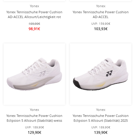
Yonex
Yonex
Yonex Tennisschuhe Power Cushion
Yonex Tennisschuhe Power Cushion
AD-ACCEL Allcourt/Leichtigkeit rot
AD-ACCEL
Herren
Clay/Sandplatz/Leichtigkeit 2024
109,90€
UVP:
159,90€
weiss Damen
98,91€
103,93€
Yonex
Yonex
Yonex Tennisschuhe Power Cushion
Yonex Tennisschuhe Power Cushion
Eclipsion 5 Allcourt (Stabilität) weiss
Eclipsion 5 Allcourt (Stabilität) 2025
Damen
weiss Herren
UVP:
189,90€
UVP:
189,90€
129,90€
139,90€