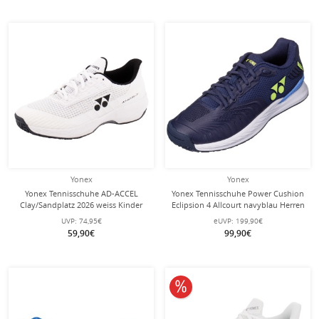
Yonex
Yonex
Yonex Tennisschuhe AD-ACCEL
Yonex Tennisschuhe Power Cushion
Clay/Sandplatz 2026 weiss Kinder
Eclipsion 4 Allcourt navyblau Herren
UVP:
74,95€
eUVP:
199,90€
59,90€
99,90€
10% reduziert