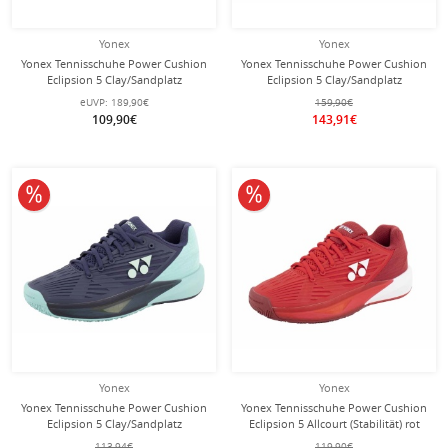
Yonex
Yonex
Yonex Tennisschuhe Power Cushion
Yonex Tennisschuhe Power Cushion
Eclipsion 5 Clay/Sandplatz
Eclipsion 5 Clay/Sandplatz
(Stabilität) beige Damen
(Stabilität) 2025 inkblau Herren
eUVP:
189,90€
159,90€
109,90€
143,91€
10% reduziert
10% reduziert
Yonex
Yonex
Yonex Tennisschuhe Power Cushion
Yonex Tennisschuhe Power Cushion
Eclipsion 5 Clay/Sandplatz
Eclipsion 5 Allcourt (Stabilität) rot
(Stabilität) navyblau Damen
Damen
113,94€
119,90€