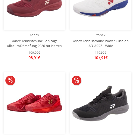
Yonex
Yonex
Yonex Tennisschuhe Sonicage
Yonex Tennisschuhe Power Cushion
Allcourt/Dämpfung 2026 rot Herren
AD-ACCEL Wide
Clay/Sandplatz/Leichtigkeit 2026
109,90€
119,90€
weiss/blau Herren
98,91€
107,91€
10% reduziert
10% reduziert