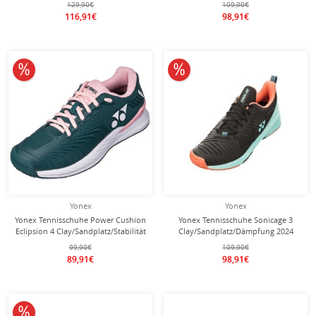
129,90€
109,90€
116,91€
98,91€
10% reduziert
10% reduziert
Yonex
Yonex
Yonex Tennisschuhe Power Cushion
Yonex Tennisschuhe Sonicage 3
Eclipsion 4 Clay/Sandplatz/Stabilität
Clay/Sandplatz/Dämpfung 2024
blaugrün/pink Damen
schwarz/blau Herren
99,90€
109,90€
89,91€
98,91€
10% reduziert