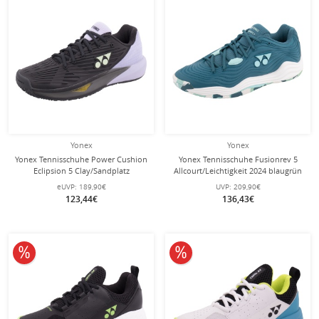
Yonex
Yonex
Yonex Tennisschuhe Power Cushion
Yonex Tennisschuhe Fusionrev 5
Eclipsion 5 Clay/Sandplatz
Allcourt/Leichtigkeit 2024 blaugrün
(Stabilität) 2024 schwarz/violett
Herren
eUVP:
189,90€
UVP:
209,90€
Herren
123,44€
136,43€
10% reduziert
10% reduziert