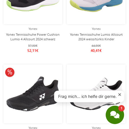
Yonex
Yonex
Yonex Tennisschuhe Power Cushion
Yonex Tennisschuhe Lumio Allcourt
Lumio 4 Allcourt 2024 schwarz
2024 weiss/türkis Kinder
Herren
57,90€
44,90€
52,11€
40,41€
10% reduziert
Yonex
Yonex