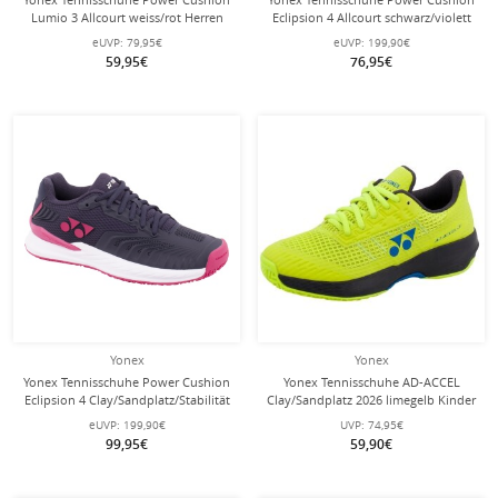
Lumio 3 Allcourt weiss/rot Herren
Eclipsion 4 Allcourt schwarz/violett
Herren
eUVP:
79,95€
eUVP:
199,90€
59,95€
76,95€
Yonex
Yonex
Yonex Tennisschuhe Power Cushion
Yonex Tennisschuhe AD-ACCEL
Eclipsion 4 Clay/Sandplatz/Stabilität
Clay/Sandplatz 2026 limegelb Kinder
navyblau Damen
eUVP:
199,90€
UVP:
74,95€
99,95€
59,90€