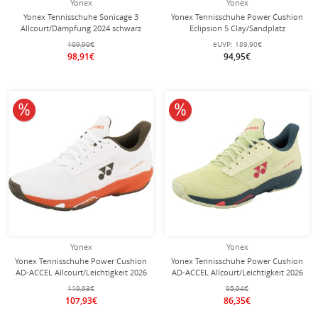
Yonex
Yonex
Yonex Tennisschuhe Sonicage 3
Yonex Tennisschuhe Power Cushion
Allcourt/Dämpfung 2024 schwarz
Eclipsion 5 Clay/Sandplatz
Herren
(Stabilität) 2024 olivegrün Herren
109,90€
eUVP:
189,90€
98,91€
94,95€
10% reduziert
10% reduziert
Yonex
Yonex
Yonex Tennisschuhe Power Cushion
Yonex Tennisschuhe Power Cushion
AD-ACCEL Allcourt/Leichtigkeit 2026
AD-ACCEL Allcourt/Leichtigkeit 2026
weiss/orange Damen
gelb Damen
119,93€
95,94€
107,93€
86,35€