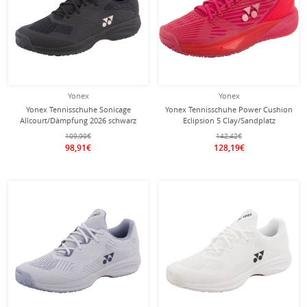
Yonex
Yonex
Yonex Tennisschuhe Sonicage
Yonex Tennisschuhe Power Cushion
Allcourt/Dämpfung 2026 schwarz
Eclipsion 5 Clay/Sandplatz
Herren
(Stabilität) 2026 rubinrot Damen
109,90€
142,42€
98,91€
128,19€