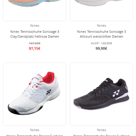
Yonex
Yonex
Yonex Tennisschuhe Sonicage 3
Yonex Tennisschuhe Sonicage 3
Clay/Sandplatz hellrosa Damen
Allcourt weiss/silber Damen
107,95€
eUVP:
149,90€
97,15€
99,90€
Yonex
Yonex
Yonex Tennisschuhe Power Cushion
Yonex Tennisschuhe Power Cushion