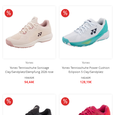
10% reduziert
10% reduziert
Yonex
Yonex
Yonex Tennisschuhe Sonicage
Yonex Tennisschuhe Power Cushion
Clay/Sandplatz/Dämpfung 2026 rose
Eclipsion 5 Clay/Sandplatz
Damen
(Stabilität) 2026 pale blau Damen
104,92€
142,42€
94,44€
128,19€
10% reduziert
10% reduziert