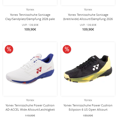
Yonex
Yonex
Yonex Tennisschuhe Sonicage
Yonex Tennisschuhe Sonicage
Clay/Sandplatz/Dämpfung 2026 pale
(breit/wide) Allcourt/Dämpfung 2026
blau Herren
weiss Herren
UVP:
139,90€
UVP:
139,90€
109,90€
109,90€
10% reduziert
10% reduziert
Yonex
Yonex
Yonex Tennisschuhe Power Cushion
Yonex Tennisschuhe Power Cushion
AD-ACCEL Wide Allcourt/Leichtigkeit
Eclipsion 6 US Open Allcourt
2026 weiss/blau Herren
(Stabilität) 2026 schwarz/gelb Herren
119,90€
159,90€