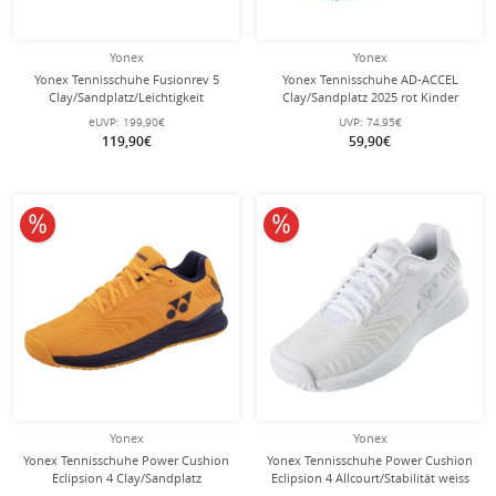
Yonex
Yonex
Yonex Tennisschuhe Fusionrev 5
Yonex Tennisschuhe AD-ACCEL
Clay/Sandplatz/Leichtigkeit
Clay/Sandplatz 2025 rot Kinder
rose/pink Damen
eUVP:
199,90€
UVP:
74,95€
119,90€
59,90€
10% reduziert
10% reduziert
Yonex
Yonex
Yonex Tennisschuhe Power Cushion
Yonex Tennisschuhe Power Cushion
Eclipsion 4 Clay/Sandplatz
Eclipsion 4 Allcourt/Stabilität weiss
(Stabilität) orange Herren
Damen