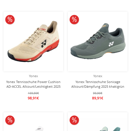
10% reduziert
10% reduziert
Yonex
Yonex
Yonex Tennisschuhe Power Cushion
Yonex Tennisschuhe Sonicage
AD-ACCEL Allcourt/Leichtigkeit 2025
Allcourt/Dämpfung 2025 khakigrün
beige Herren
Herren
109,90€
99,90€
98,91€
89,91€
10% reduziert
10% reduziert