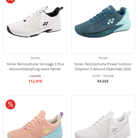
Yonex
Yonex
Yonex Tennisschuhe Sonicage 3 Plus
Yonex Tennisschuhe Power Cushion
Allcourt/Dämpfung weiss Herren
Eclipsion 5 Allcourt (Stabilität) 2024
blaugrün Herren
124,90€
eUVP:
189,90€
112,41€
94,95€
10% reduziert