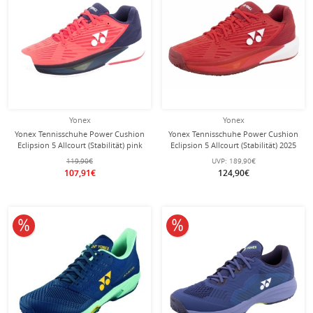
Yonex
Yonex
Yonex Tennisschuhe Power Cushion
Yonex Tennisschuhe Power Cushion
Eclipsion 5 Allcourt (Stabilität) pink
Eclipsion 5 Allcourt (Stabilität) 2025
Damen
rot Herren
119,90€
UVP:
189,90€
107,91€
124,90€
10% reduziert
10% reduziert