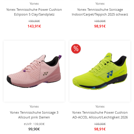
Yonex
Yonex
Yonex Tennisschuhe Power Cushion
Yonex Tennisschuhe Sonicage
Eclipsion 5 Clay/Sandplatz
Indoor/Carpet/Teppich 2025 schwarz
(Stabilität) 2026 rubinrot Herren
Herren
159,90€
109,90€
143,91€
98,91€
10% reduziert
Yonex
Yonex
Yonex Tennisschuhe Sonicage 3
Yonex Tennisschuhe Power Cushion
Allcourt pink Damen
AD-ACCEL Allcourt/Leichtigkeit 2026
limegelb Herren
eUVP:
139,90€
109,90€
99,90€
98,91€