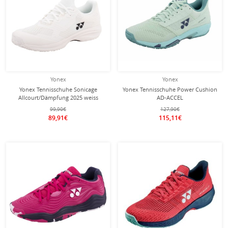
Yonex
Yonex
Yonex Tennisschuhe Sonicage
Yonex Tennisschuhe Power Cushion
Allcourt/Dämpfung 2025 weiss
AD-ACCEL
Herren
Clay/Sandplatz/Leichtigkeit 2025
99,90€
127,90€
mintgrün Damen
89,91€
115,11€