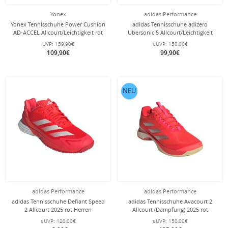
Yonex
adidas Performance
Yonex Tennisschuhe Power Cushion
adidas Tennisschuhe adizero
AD-ACCEL Allcourt/Leichtigkeit rot
Ubersonic 5 Allcourt/Leichtigkeit
Herren
rot/weiss Herren
UVP:
159,90€
eUVP:
150,00€
109,90€
99,90€
NEU
adidas Performance
adidas Performance
adidas Tennisschuhe Defiant Speed
adidas Tennisschuhe Avacourt 2
2 Allcourt 2025 rot Herren
Allcourt (Dämpfung) 2025 rot
Damen
eUVP:
120,00€
eUVP:
150,00€