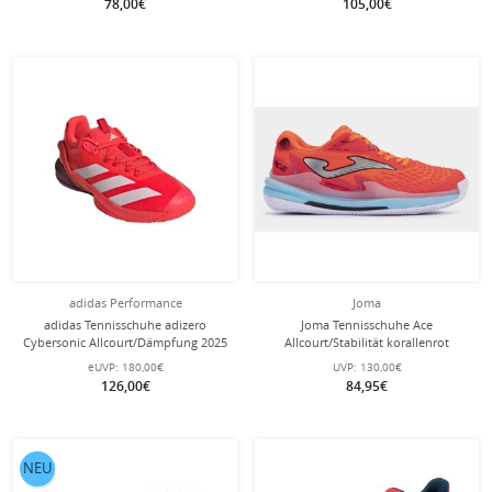
78,00€
105,00€
adidas Performance
Joma
adidas Tennisschuhe adizero
Joma Tennisschuhe Ace
Cybersonic Allcourt/Dämpfung 2025
Allcourt/Stabilität korallenrot
rot Herren
Damen
eUVP:
180,00€
UVP:
130,00€
126,00€
84,95€
NEU