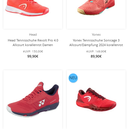
Head
Yonex
Head Tennisschuhe Revolt Pro 4.0
Yonex Tennisschuhe Sonicage 3
Allcourt korallenrot Damen
Allcourt/Dämpfung 2024 korallenrot
Herren
eUVP:
150,00€
eUVP:
149,90€
99,90€
89,90€
NEU