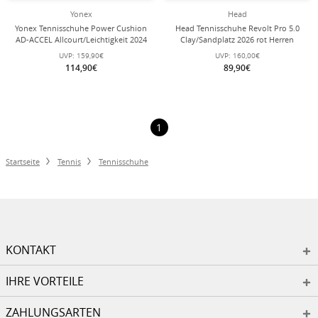
Yonex
Head
Yonex Tennisschuhe Power Cushion
Head Tennisschuhe Revolt Pro 5.0
AD-ACCEL Allcourt/Leichtigkeit 2024
Clay/Sandplatz 2026 rot Herren
rot Damen
UVP:
159,90€
UVP:
160,00€
114,90€
89,90€
1
Startseite
Tennis
Tennisschuhe
KONTAKT
IHRE VORTEILE
ZAHLUNGSARTEN