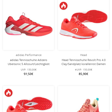
adidas Performance
Head
adidas Tennisschuhe Adizero
Head Tennisschuhe Revolt Pro 4.0
Ubersonic 5 Allcourt/Leichtigkeit
Clay/Sandplatz korallenrot Damen
rot/weiss Damen
UVP:
150,00€
eUVP:
150,00€
97,50€
85,90€