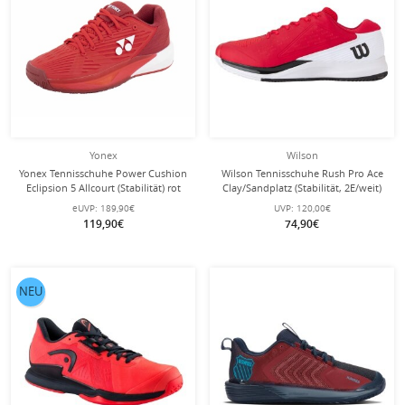
Yonex
Wilson
Yonex Tennisschuhe Power Cushion
Wilson Tennisschuhe Rush Pro Ace
Eclipsion 5 Allcourt (Stabilität) rot
Clay/Sandplatz (Stabilität, 2E/weit)
Damen
2025 rot/weiss Herren
eUVP:
189,90€
UVP:
120,00€
119,90€
74,90€
NEU