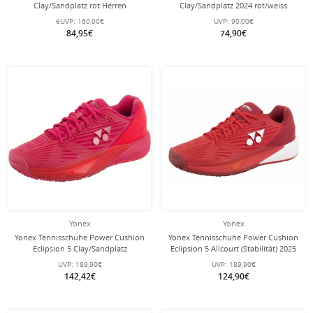
Clay/Sandplatz rot Herren
Clay/Sandplatz 2024 rot/weiss
Kinder
eUVP:
160,00€
UVP:
90,00€
84,95€
74,90€
Yonex
Yonex
Yonex Tennisschuhe Power Cushion
Yonex Tennisschuhe Power Cushion
Eclipsion 5 Clay/Sandplatz
Eclipsion 5 Allcourt (Stabilität) 2025
(Stabilität) 2026 rubinrot Damen
rot Herren
UVP:
189,90€
UVP:
189,90€
142,42€
124,90€