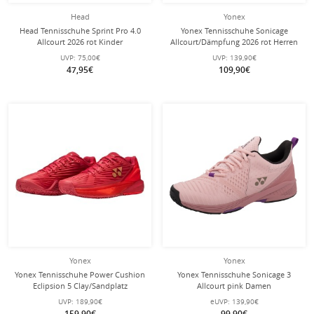
Head
Yonex
Head Tennisschuhe Sprint Pro 4.0
Yonex Tennisschuhe Sonicage
Allcourt 2026 rot Kinder
Allcourt/Dämpfung 2026 rot Herren
UVP:
75,00€
UVP:
139,90€
47,95€
109,90€
Yonex
Yonex
Yonex Tennisschuhe Power Cushion
Yonex Tennisschuhe Sonicage 3
Eclipsion 5 Clay/Sandplatz
Allcourt pink Damen
(Stabilität) 2026 rubinrot Herren
UVP:
189,90€
eUVP:
139,90€
159,90€
99,90€