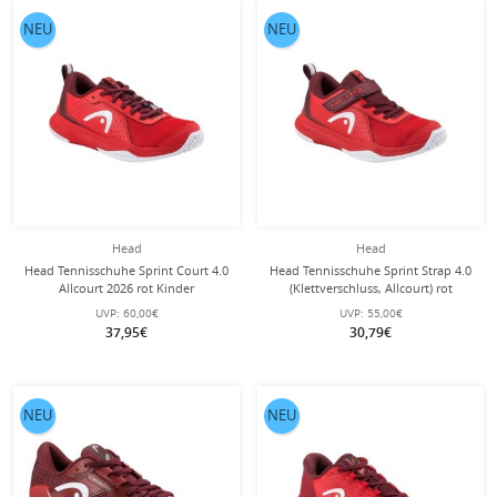
NEU
NEU
Head
Head
Head Tennisschuhe Sprint Court 4.0
Head Tennisschuhe Sprint Strap 4.0
Allcourt 2026 rot Kinder
(Klettverschluss, Allcourt) rot
Kleinkinder
UVP:
60,00€
UVP:
55,00€
37,95€
30,79€
NEU
NEU