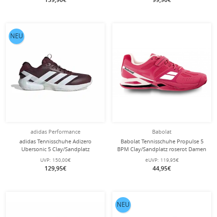
NEU
adidas Performance
Babolat
adidas Tennisschuhe Adizero
Babolat Tennisschuhe Propulse 5
Ubersonic 5 Clay/Sandplatz
BPM Clay/Sandplatz roserot Damen
burgund Herren
(Gr. 38)
UVP:
150,00€
eUVP:
119,95€
129,95€
44,95€
NEU