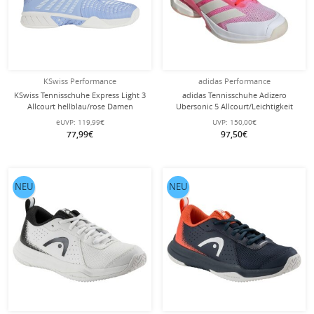
KSwiss Performance
adidas Performance
KSwiss Tennisschuhe Express Light 3
adidas Tennisschuhe Adizero
Allcourt hellblau/rose Damen
Ubersonic 5 Allcourt/Leichtigkeit
pink/rot/weiss Damen
eUVP:
119,99€
UVP:
150,00€
77,99€
97,50€
NEU
NEU