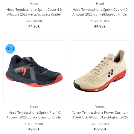
Head
Head
Head Tennisschuhe Sprint Court 4.0
Head Tennisschuhe Sprint Court 4.0
Allcourt 2025 weiss/schwarz Kinder
Allcourt 2025 dunkelblau/rot Kinder
UVP:
60,00€
eUVP:
60,00€
44,95€
44,95€
NEU
Head
Yonex
Head Tennisschuhe Sprint Pro 4.0
Yonex Tennisschuhe Power Cushion
Allcourt 2025 dunkelblau/rot Kinder
AD-ACCEL Allcourt/Leichtigkeit 2025
beige Herren
eUVP:
75,00€
UVP:
159,90€
49,95€
109,90€