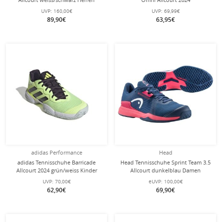
weiss/violett/peach Kinder
UVP:
160,00€
UVP:
69,99€
89,90€
63,95€
adidas Performance
Head
adidas Tennisschuhe Barricade
Head Tennisschuhe Sprint Team 3.5
Allcourt 2024 grün/weiss Kinder
Allcourt dunkelblau Damen
UVP:
70,00€
eUVP:
100,00€
62,90€
69,90€