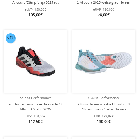
Allcourt (Dämpfung) 2025 rot
2 Allcourt 2025 weiss/grau Herren
Damen
eUVP:
150,00€
eUVP:
120,00€
105,00€
78,00€
NEU
adidas Performance
KSwiss Performance
adidas Tennisschuhe Barricade 13
KSwiss Tennisschuhe Ultrashot 3
Allcourt/Stabil 2025
Allcourt weiss/türkis Damen
schwarz/rot/weiss Herren
UVP:
150,00€
UVP:
199,99€
112,50€
130,00€