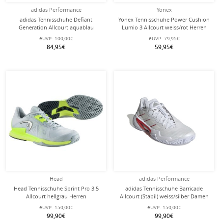
adidas Performance
Yonex
adidas Tennisschuhe Defiant
Yonex Tennisschuhe Power Cushion
Generation Allcourt aquablau
Lumio 3 Allcourt weiss/rot Herren
Herren
eUVP:
100,00€
eUVP:
79,95€
84,95€
59,95€
Head
adidas Performance
Head Tennisschuhe Sprint Pro 3.5
adidas Tennisschuhe Barricade
Allcourt hellgrau Herren
Allcourt (Stabil) weiss/silber Damen
eUVP:
150,00€
eUVP:
150,00€
99,90€
99,90€