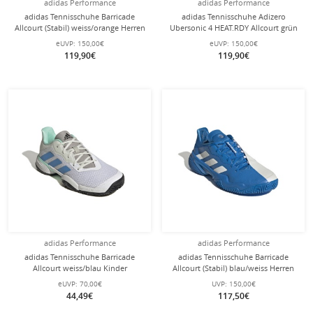
adidas Performance
adidas Performance
adidas Tennisschuhe Barricade
adidas Tennisschuhe Adizero
Allcourt (Stabil) weiss/orange Herren
Ubersonic 4 HEAT.RDY Allcourt grün
Herren
eUVP:
150,00€
eUVP:
150,00€
119,90€
119,90€
adidas Performance
adidas Performance
adidas Tennisschuhe Barricade
adidas Tennisschuhe Barricade
Allcourt weiss/blau Kinder
Allcourt (Stabil) blau/weiss Herren
eUVP:
70,00€
UVP:
150,00€
44,49€
117,50€