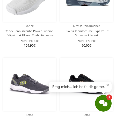
Yonex
KSwiss Performance
Yonex Tennisschuhe Power Cushion
KSwiss Tennisschuhe Hypercourt
Eclipsion 4 Allcourt/Stabilität weiss
Supreme Allcourt
Damen
hellblau/orionblau Herren
eUVP:
199,90€
eUVP:
179,99€
109,90€
90,00€
Lotto
Lotto