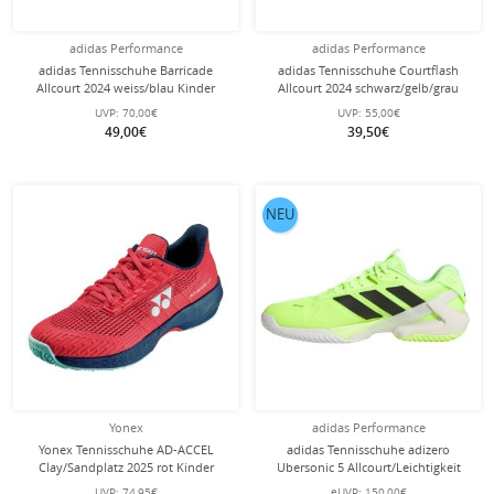
adidas Performance
adidas Performance
adidas Tennisschuhe Barricade
adidas Tennisschuhe Courtflash
Allcourt 2024 weiss/blau Kinder
Allcourt 2024 schwarz/gelb/grau
Kinder
UVP:
70,00€
UVP:
55,00€
49,00€
39,50€
NEU
Yonex
adidas Performance
Yonex Tennisschuhe AD-ACCEL
adidas Tennisschuhe adizero
Clay/Sandplatz 2025 rot Kinder
Ubersonic 5 Allcourt/Leichtigkeit
limegrün/schwarz Herren
UVP:
74,95€
eUVP:
150,00€