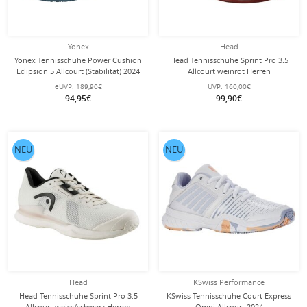
Yonex
Head
Yonex Tennisschuhe Power Cushion
Head Tennisschuhe Sprint Pro 3.5
Eclipsion 5 Allcourt (Stabilität) 2024
Allcourt weinrot Herren
blaugrün Herren
eUVP:
189,90€
UVP:
160,00€
94,95€
99,90€
NEU
NEU
Head
KSwiss Performance
Head Tennisschuhe Sprint Pro 3.5
KSwiss Tennisschuhe Court Express
Allcourt weiss/schwarz Herren
Omni Allcourt 2024