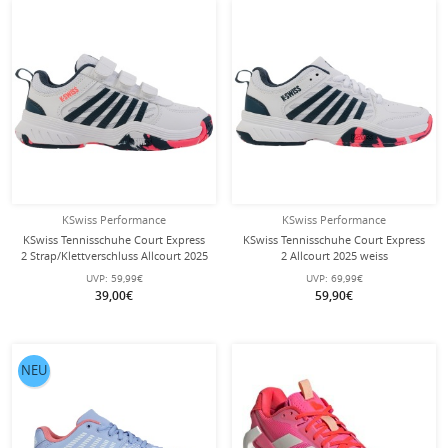
KSwiss Performance
KSwiss Performance
KSwiss Tennisschuhe Court Express
KSwiss Tennisschuhe Court Express
2 Strap/Klettverschluss Allcourt 2025
2 Allcourt 2025 weiss
weiss Klein-/Kinder
Kinder/Junioren
UVP:
59,99€
UVP:
69,99€
39,00€
59,90€
NEU