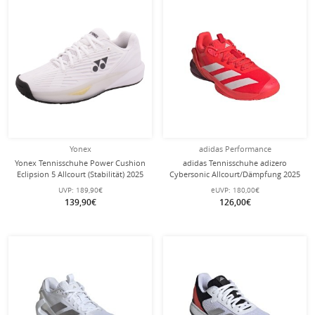
Yonex
adidas Performance
Yonex Tennisschuhe Power Cushion
adidas Tennisschuhe adizero
Eclipsion 5 Allcourt (Stabilität) 2025
Cybersonic Allcourt/Dämpfung 2025
weiss Herren
rot Herren
UVP:
189,90€
eUVP:
180,00€
139,90€
126,00€