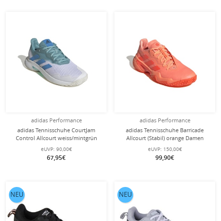
adidas Performance
adidas Performance
adidas Tennisschuhe CourtJam
adidas Tennisschuhe Barricade
Control Allcourt weiss/mintgrün
Allcourt (Stabil) orange Damen
Herren
eUVP:
90,00€
eUVP:
150,00€
67,95€
99,90€
NEU
NEU