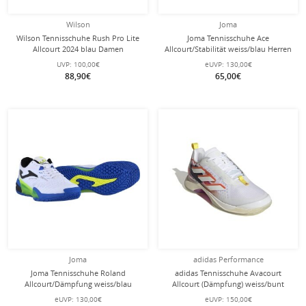
Wilson
Joma
Wilson Tennisschuhe Rush Pro Lite
Joma Tennisschuhe Ace
Allcourt 2024 blau Damen
Allcourt/Stabilität weiss/blau Herren
UVP:
100,00€
eUVP:
130,00€
88,90€
65,00€
Joma
adidas Performance
Joma Tennisschuhe Roland
adidas Tennisschuhe Avacourt
Allcourt/Dämpfung weiss/blau
Allcourt (Dämpfung) weiss/bunt
Herren
Damen
eUVP:
130,00€
eUVP:
150,00€