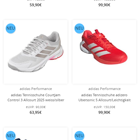
59,90€
99,90€
NEU
NEU
adidas Performance
adidas Performance
adidas Tennisschuhe CourtJam
adidas Tennisschuhe adizero
Control 3 Allcourt 2025 weiss/silber
Ubersonic 5 Allcourt/Leichtigkeit
Damen
rot/weiss Herren
eUVP:
90,00€
eUVP:
150,00€
63,95€
99,90€
NEU
NEU