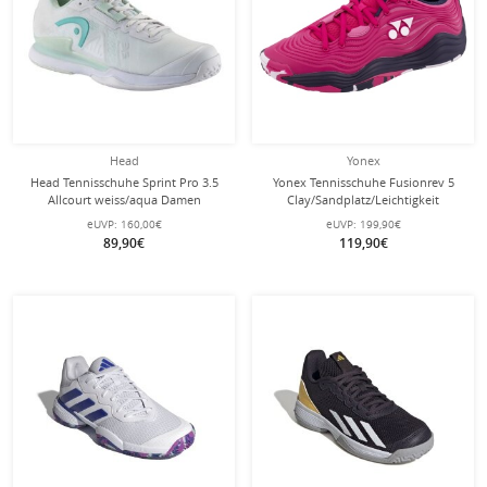
Head
Yonex
Head Tennisschuhe Sprint Pro 3.5
Yonex Tennisschuhe Fusionrev 5
Allcourt weiss/aqua Damen
Clay/Sandplatz/Leichtigkeit
rose/pink Damen
eUVP:
160,00€
eUVP:
199,90€
89,90€
119,90€