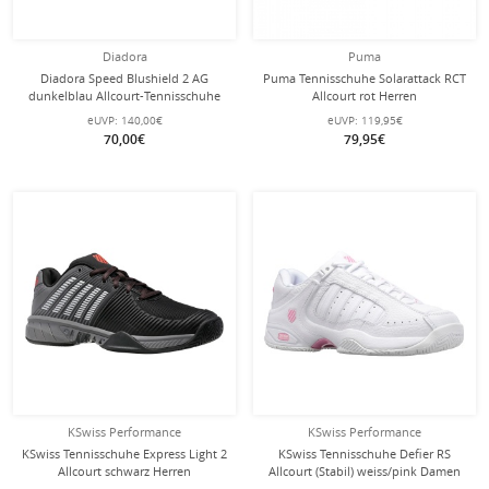
Diadora
Puma
Diadora Speed Blushield 2 AG
Puma Tennisschuhe Solarattack RCT
dunkelblau Allcourt-Tennisschuhe
Allcourt rot Herren
Herren
eUVP:
140,00€
eUVP:
119,95€
70,00€
79,95€
KSwiss Performance
KSwiss Performance
KSwiss Tennisschuhe Express Light 2
KSwiss Tennisschuhe Defier RS
Allcourt schwarz Herren
Allcourt (Stabil) weiss/pink Damen