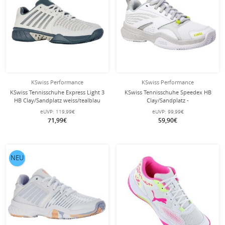
KSwiss Performance
KSwiss Performance
KSwiss Tennisschuhe Express Light 3
KSwiss Tennisschuhe Speedex HB
HB Clay/Sandplatz weiss/tealblau
Clay/Sandplatz -
Herren
weiss/grau/limegrün Damen
eUVP:
119,99€
eUVP:
99,99€
71,99€
59,90€
NEU