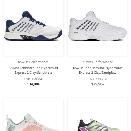
KSwiss Performance
KSwiss Performance
KSwiss Tennisschuhe Hypercourt
KSwiss Tennisschuhe Hypercourt
Express 2 Clay/Sandplatz
Express 2 Clay/Sandplatz
weiss/blau/rot Herren
weiss/schwarz Damen
UVP:
159,95€
UVP:
149,95€
134,90€
129,90€