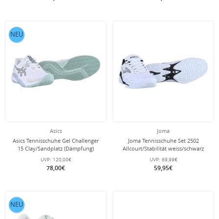
NEU
Asics
Joma
Asics Tennisschuhe Gel Challenger
Joma Tennisschuhe Set 2502
15 Clay/Sandplatz (Dämpfung)
Allcourt/Stabilität weiss/schwarz
weiss/hellgrün Herren
Herren
UVP:
120,00€
UVP:
69,99€
78,00€
59,95€
NEU