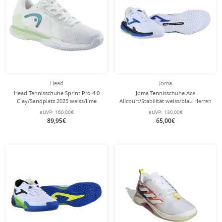
Head
Joma
Head Tennisschuhe Sprint Pro 4.0
Joma Tennisschuhe Ace
Clay/Sandplatz 2025 weiss/lime
Allcourt/Stabilität weiss/blau Herren
Damen
eUVP:
160,00€
eUVP:
130,00€
89,95€
65,00€