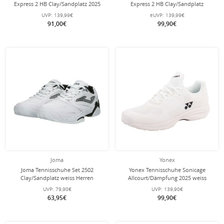
Express 2 HB Clay/Sandplatz 2025
Express 2 HB Clay/Sandplatz
weiss/blau/grün Damen
weiss/orchid/pink Damen
UVP:
139,99€
eUVP:
139,99€
91,00€
99,90€
Joma
Yonex
Joma Tennisschuhe Set 2502
Yonex Tennisschuhe Sonicage
Clay/Sandplatz weiss Herren
Allcourt/Dämpfung 2025 weiss
Herren
UVP:
79,90€
UVP:
139,90€
63,95€
99,90€