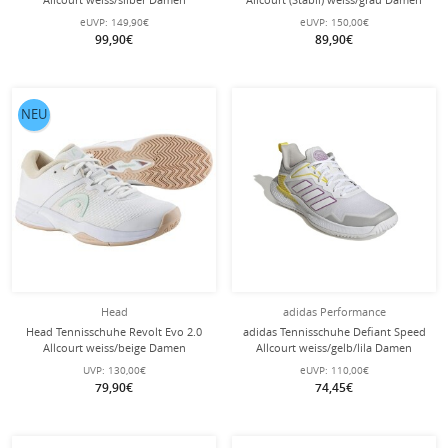
eUVP:
149,90€
eUVP:
150,00€
99,90€
89,90€
NEU
Head
adidas Performance
Head Tennisschuhe Revolt Evo 2.0
adidas Tennisschuhe Defiant Speed
Allcourt weiss/beige Damen
Allcourt weiss/gelb/lila Damen
UVP:
130,00€
eUVP:
110,00€
79,90€
74,45€