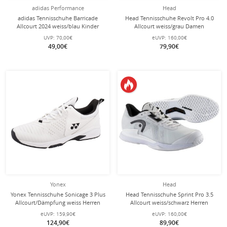
adidas Performance
Head
adidas Tennisschuhe Barricade
Head Tennisschuhe Revolt Pro 4.0
Allcourt 2024 weiss/blau Kinder
Allcourt weiss/grau Damen
UVP:
70,00€
eUVP:
160,00€
49,00€
79,90€
Yonex
Head
Yonex Tennisschuhe Sonicage 3 Plus
Head Tennisschuhe Sprint Pro 3.5
Allcourt/Dämpfung weiss Herren
Allcourt weiss/schwarz Herren
eUVP:
159,90€
eUVP:
160,00€
124,90€
89,90€