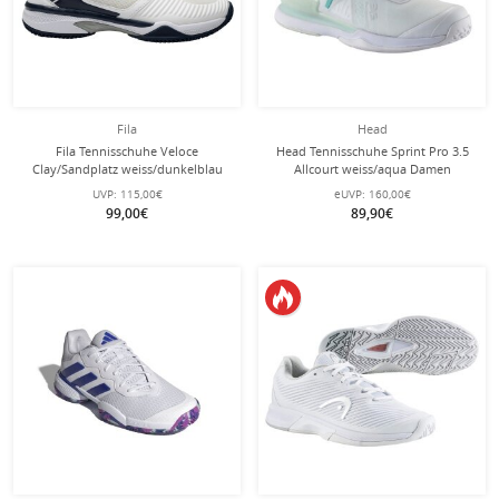
Fila
Head
Fila Tennisschuhe Veloce
Head Tennisschuhe Sprint Pro 3.5
Clay/Sandplatz weiss/dunkelblau
Allcourt weiss/aqua Damen
Herren
UVP:
115,00€
eUVP:
160,00€
99,00€
89,90€