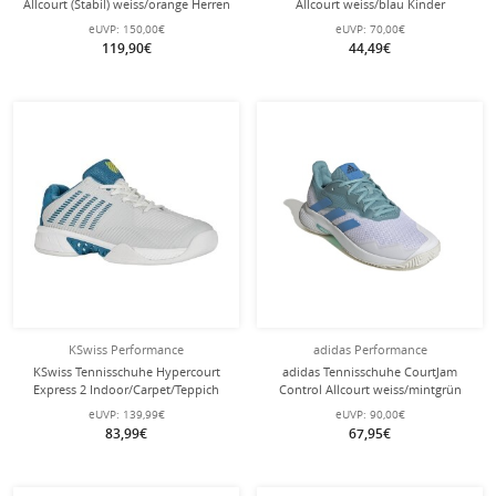
Allcourt (Stabil) weiss/orange Herren
Allcourt weiss/blau Kinder
eUVP:
150,00€
eUVP:
70,00€
119,90€
44,49€
KSwiss Performance
adidas Performance
KSwiss Tennisschuhe Hypercourt
adidas Tennisschuhe CourtJam
Express 2 Indoor/Carpet/Teppich
Control Allcourt weiss/mintgrün
weiss/blau Herren
Herren
eUVP:
139,99€
eUVP:
90,00€
83,99€
67,95€