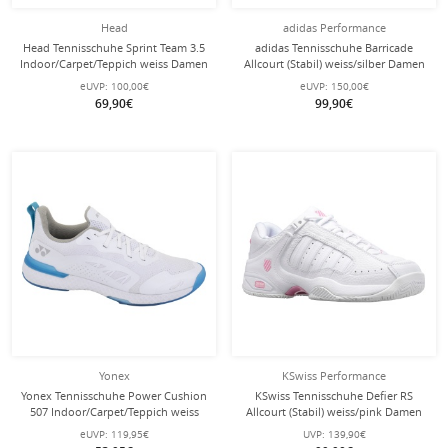
Head
adidas Performance
Head Tennisschuhe Sprint Team 3.5
adidas Tennisschuhe Barricade
Indoor/Carpet/Teppich weiss Damen
Allcourt (Stabil) weiss/silber Damen
eUVP:
100,00€
eUVP:
150,00€
69,90€
99,90€
Yonex
KSwiss Performance
Yonex Tennisschuhe Power Cushion
KSwiss Tennisschuhe Defier RS
507 Indoor/Carpet/Teppich weiss
Allcourt (Stabil) weiss/pink Damen
Damen
eUVP:
119,95€
UVP:
139,90€