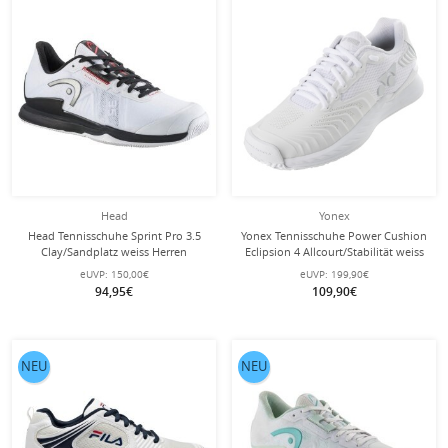
Head
Yonex
Head Tennisschuhe Sprint Pro 3.5
Yonex Tennisschuhe Power Cushion
Clay/Sandplatz weiss Herren
Eclipsion 4 Allcourt/Stabilität weiss
Damen
eUVP:
150,00€
eUVP:
199,90€
94,95€
109,90€
NEU
NEU