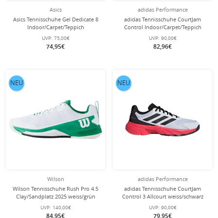
Asics
adidas Performance
Asics Tennisschuhe Gel Dedicate 8
adidas Tennisschuhe CourtJam
Indoor/Carpet/Teppich
Control Indoor/Carpet/Teppich
cremeweiss/pink Damen
weiss/navy Herren
UVP:
75,00€
UVP:
90,00€
74,95€
82,96€
NEU
NEU
Wilson
adidas Performance
Wilson Tennisschuhe Rush Pro 4.5
adidas Tennisschuhe CourtJam
Clay/Sandplatz 2025 weiss/grün
Control 3 Allcourt weiss/schwarz
Herren
Herren
UVP:
140,00€
UVP:
90,00€
84,95€
79,95€