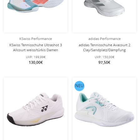
KSwiss Performance
adidas Performance
KSwiss Tennisschuhe Ultrashot 3
adidas Tennisschuhe Avacourt 2
Allcourt weiss/türkis Damen
Clay/Sandplatz/Dämpfung
silber/weiss Damen
UVP:
199,99€
UVP:
150,00€
130,00€
97,50€
NEU