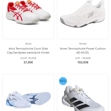
Asics
Yonex
Asics Tennisschuhe Court Slide
Yonex Tennisschuhe Power Cushion
Clay/Sandplatz weiss/pink Kinder
AD-ACCEL
Clay/Sandplatz/Leichtigkeit 2024
eUVP:
50,00€
UVP:
159,90€
weiss Damen
37,95€
103,93€
NEU