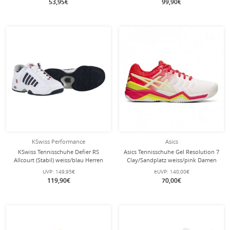
53,95€
99,90€
KSwiss Performance
Asics
KSwiss Tennisschuhe Defier RS
Asics Tennisschuhe Gel Resolution 7
Allcourt (Stabil) weiss/blau Herren
Clay/Sandplatz weiss/pink Damen
UVP:
149,95€
eUVP:
140,00€
119,90€
70,00€