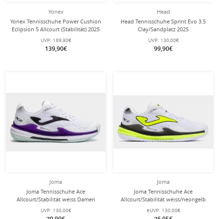
Yonex
Head
Yonex Tennisschuhe Power Cushion
Head Tennisschuhe Sprint Evo 3.5
Eclipsion 5 Allcourt (Stabilität) 2025
Clay/Sandplatz 2025
weiss Herren
weiss/türkisblau Damen
UVP:
189,90€
UVP:
130,00€
139,90€
99,90€
Joma
Joma
Joma Tennisschuhe Ace
Joma Tennisschuhe Ace
Allcourt/Stabilität weiss Damen
Allcourt/Stabilität weiss/neongelb
Herren
UVP:
130,00€
eUVP:
130,00€
79,90€
76,95€