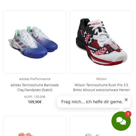
adidas Performance
Wilson
adidas Tennisschuhe Barricade
Wilson Tennisschuhe Rush Pro 3.5
Clay/Sandplatz (Stabil)
Britto Allcourt weiss/schwarz Herren
weiss/blau/violett Damen
eUVP:
150,00€
eUVP:
160,00€
109,90€
99,90€