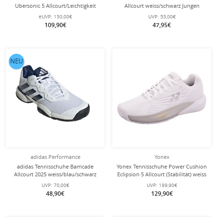
Ubersonic 5 Allcourt/Leichtigkeit
Allcourt weiss/schwarz Jungen
weiss/silber Damen
eUVP:
150,00€
UVP:
55,00€
109,90€
47,95€
NEU
adidas Performance
Yonex
adidas Tennisschuhe Barricade
Yonex Tennisschuhe Power Cushion
Allcourt 2025 weiss/blau/schwarz
Eclipsion 5 Allcourt (Stabilität) weiss
Kinder
Damen
UVP:
70,00€
UVP:
189,90€
48,90€
129,90€