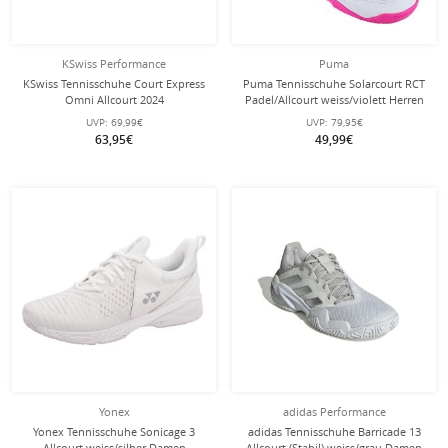
KSwiss Performance
Puma
KSwiss Tennisschuhe Court Express
Puma Tennisschuhe Solarcourt RCT
Omni Allcourt 2024
Padel/Allcourt weiss/violett Herren
weiss/violett/peach Kinder
UVP:
69,99€
UVP:
79,95€
63,95€
49,99€
Yonex
adidas Performance
Yonex Tennisschuhe Sonicage 3
adidas Tennisschuhe Barricade 13
Allcourt weiss/silber Damen
Allcourt (Stabil) weiss/grau Damen