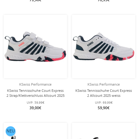
KSwiss Performance
KSwiss Performance
KSwiss Tennisschuhe Court Express
KSwiss Tennisschuhe Court Express
2 Strap/Klettverschluss Allcourt 2025
2 Allcourt 2025 weiss
weiss Klein-/Kinder
Kinder/Junioren
UVP:
59,99€
UVP:
69,99€
39,00€
59,90€
NEU