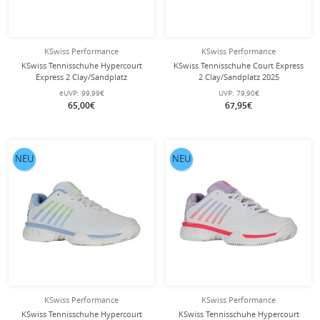
KSwiss Performance
KSwiss Performance
KSwiss Tennisschuhe Hypercourt
KSwiss Tennisschuhe Court Express
Express 2 Clay/Sandplatz
2 Clay/Sandplatz 2025
weiss/navyblau Kinder
weiss/blau/grün Damen
eUVP:
99,99€
UVP:
79,90€
65,00€
67,95€
NEU
NEU
KSwiss Performance
KSwiss Performance
KSwiss Tennisschuhe Hypercourt
KSwiss Tennisschuhe Hypercourt