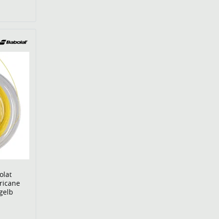
olat
ricane
 gelb