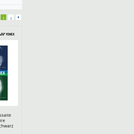
1
2
ssaite
ire
schwarz