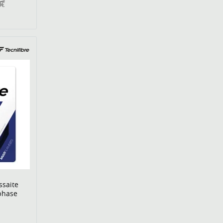
0€
ssaite
phase