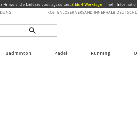
er Hinweis: die Lieferzeit beträgt derzeit
3 bis 4 Werktage
|
mehr Informatio
NDUNG
KOSTENLOSER VERSAND INNERHALB DEUTSCHL
Badminton
Padel
Running
O