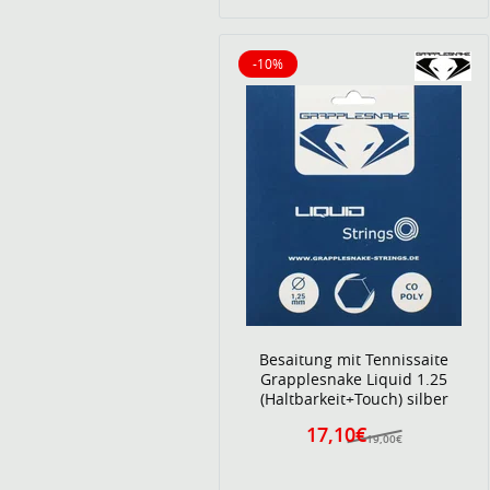
-10%
10% reduziert
Besaitung mit Tennissaite
Grapplesnake Liquid 1.25
(Haltbarkeit+Touch) silber
17,10€
19,00€