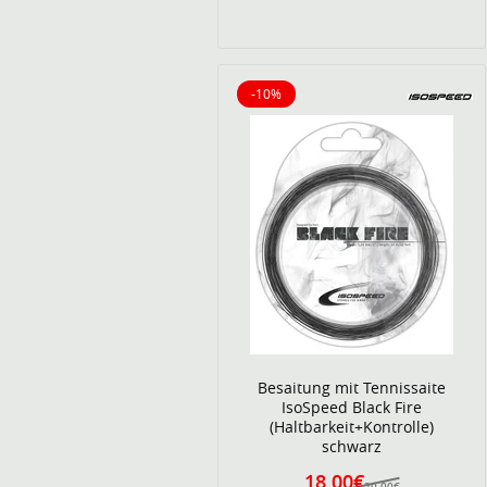
-10%
10% reduziert
Besaitung mit Tennissaite
IsoSpeed Black Fire
(Haltbarkeit+Kontrolle)
schwarz
18,00€
20,00€