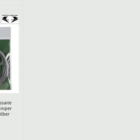
ssaite
Sniper
ilber