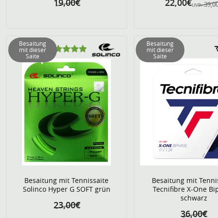
19,00€
22,00€
39,0
UVP:
Besaitung
Besaitung
mit dieser
mit dieser
Saite
Saite
Besaitung mit Tennissaite
Besaitung mit Tenni
Solinco Hyper G SOFT grün
Tecnifibre X-One Bi
schwarz
23,00€
36,00€