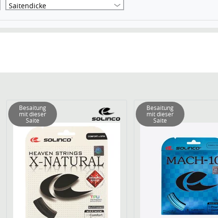
Saitendicke
Besaitung
Besaitung
mit dieser
mit dieser
Saite
Saite