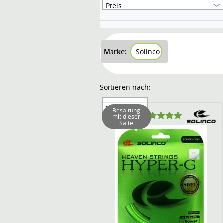
Preis
Marke:
Solinco
Sortieren nach:
Sortierung
Besaitung
mit dieser
Saite