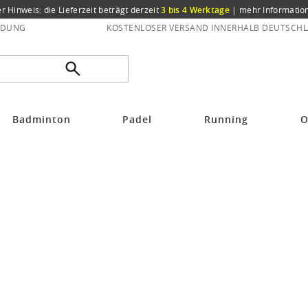
er Hinweis: die Lieferzeit beträgt derzeit
3 bis 4 Werktage
|
mehr Informatio
NDUNG
KOSTENLOSER VERSAND INNERHALB DEUTSCHL
Badminton
Padel
Running
O