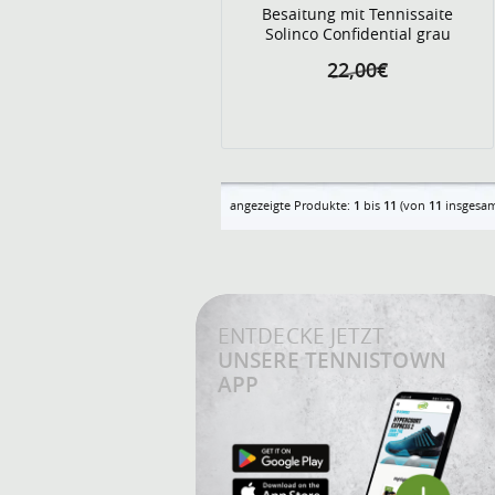
Besaitung mit Tennissaite
Solinco Confidential grau
22,00€
angezeigte Produkte:
1
bis
11
(von
11
insgesam
ENTDECKE JETZT
UNSERE TENNISTOWN
APP