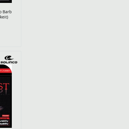
o Barb
keit)