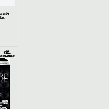
ssaite
blau