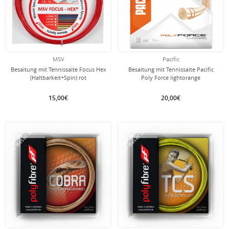
MSV
Pacific
Besaitung mit Tennissaite Focus Hex
Besaitung mit Tennissaite Pacific
(Haltbarkeit+Spin) rot
Poly Force lightorange
15,00€
20,00€
mit dieser Saite
mit dieser Saite
Besaitung
Besaitung