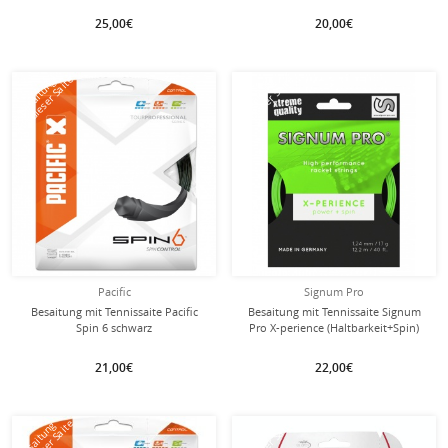
25,00€
20,00€
mit dieser Saite
mit dieser Saite
Besaitung
Besaitung
Pacific
Signum Pro
Besaitung mit Tennissaite Pacific
Besaitung mit Tennissaite Signum
Spin 6 schwarz
Pro X-perience (Haltbarkeit+Spin)
grün
21,00€
22,00€
Besaitung
Besaitung