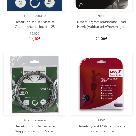
Grapplesnake
Head
Besaitung mit Tennissaite
Besaitung mit Tennissaite Head
Grapplesnake Liquid 1.25
Hawk (Haltbarkeit+Power) grau
(Haltbarkeit+Touch) silber
19,00€
17,10€
21,00€
mit dieser Saite
mit dieser Saite
Besaitung
Besaitung
Grapplesnake
MSV
Besaitung mit Tennissaite
Besaitung mit MSV Tennissaite
Grapplesnake Tour Sniper
Focus Hex Ultra
(Haltbarkeit+Spin) silber
(Spin+Spannungskonstanz) schwarz