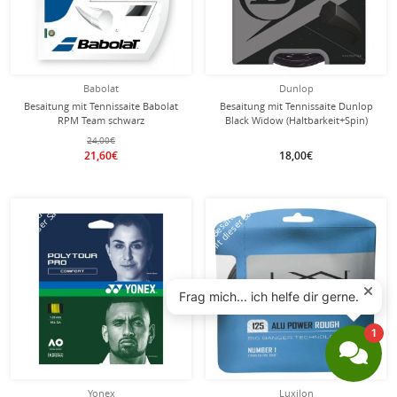
Babolat
Dunlop
Besaitung mit Tennissaite Babolat
Besaitung mit Tennissaite Dunlop
RPM Team schwarz
Black Widow (Haltbarkeit+Spin)
schwarz
24,00€
21,60€
18,00€
mit dieser Saite
mit dieser Saite
Besaitung
Besaitung
Yonex
Luxilon