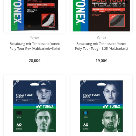
Yonex
Yonex
Besaitung mit Tennissaite Yonex
Besaitung mit Tennissaite Yonex
Poly Tour Rev (Haltbarkeit+Spin)
Poly Tour Tough 1.25 (Haltbarkeit)
weiss
schwarz
28,00€
19,00€
mit dieser Saite
mit dieser Saite
Besaitung
Besaitung