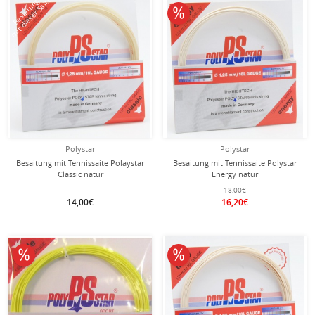
mit dieser Saite
Besaitung
10% reduziert
Polystar
Polystar
Besaitung mit Tennissaite Polaystar
Besaitung mit Tennissaite Polystar
Classic natur
Energy natur
18,00€
14,00€
16,20€
10% reduziert
10% reduziert