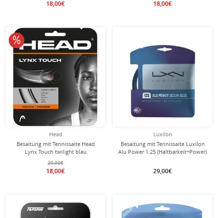
18,00€
18,00€
mit dieser Saite
Besaitung
10% reduziert
Head
Luxilon
Besaitung mit Tennissaite Head
Besaitung mit Tennissaite Luxilon
Lynx Touch twilight blau
Alu Power 1.25 (Haltbarkeit+Power)
ozeanblau
20,00€
18,00€
29,00€
mit dieser Saite
Besaitung