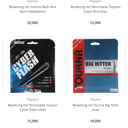
Solinco
Topspin
Besaitung mit Solinco Barb Wire
Besaitung mit Tennissaite Topspin
(Spin+Haltbarkeit)
Cyber Blue blau
20,00€
15,00€
mit dieser Saite
mit dieser Saite
Besaitung
Besaitung
Topspin
Tourna
Besaitung mit Tennissaite Topspin
Besaitung mit Tourna Big Hitter
Cyber Flash silber
silver
15,00€
18,00€