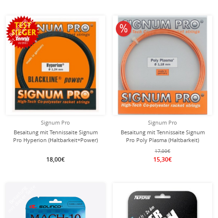
mit dieser Saite
Besaitung
10% reduziert
Signum Pro
Signum Pro
Besaitung mit Tennissaite Signum
Besaitung mit Tennissaite Signum
Pro Hyperion (Haltbarkeit+Power)
Pro Poly Plasma (Haltbarkeit)
schwarz
orange
17,00€
18,00€
15,30€
mit dieser Saite
Besaitung