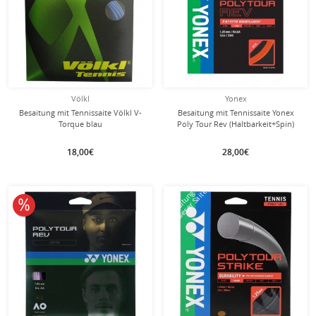
Völkl
Yonex
Besaitung mit Tennissaite Völkl V-
Besaitung mit Tennissaite Yonex
Torque blau
Poly Tour Rev (Haltbarkeit+Spin)
orange
18,00€
28,00€
mit dieser Saite
Besaitung
10% reduziert