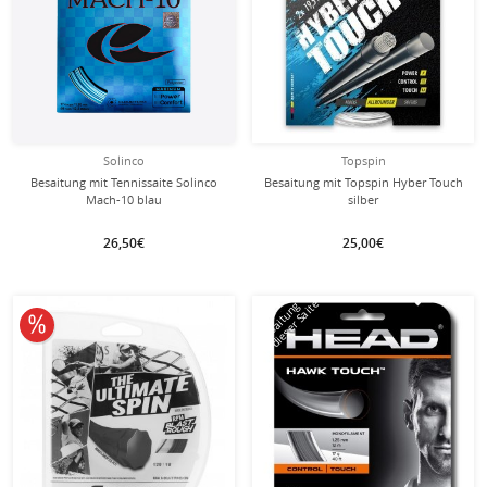
Solinco
Topspin
Besaitung mit Tennissaite Solinco
Besaitung mit Topspin Hyber Touch
Mach-10 blau
silber
26,50€
25,00€
mit dieser Saite
Besaitung
10% reduziert