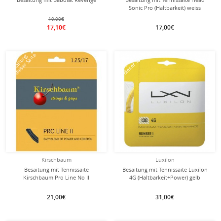
Sonic Pro (Haltbarkeit) weiss
19,00€
17,10€
17,00€
mit dieser Saite
mit dieser Saite
Besaitung
Besaitung
Kirschbaum
Luxilon
Besaitung mit Tennissaite
Besaitung mit Tennissaite Luxilon
Kirschbaum Pro Line No II
4G (Haltbarkeit+Power) gelb
(Haltbarkeit+Kontrolle) schwarz
21,00€
31,00€