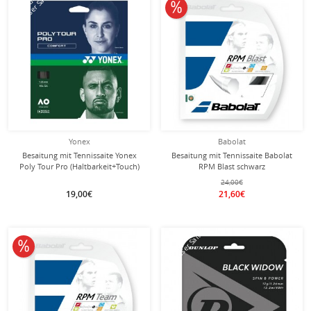
mit dieser Saite
Besaitung
10% reduziert
Yonex
Babolat
Besaitung mit Tennissaite Yonex
Besaitung mit Tennissaite Babolat
Poly Tour Pro (Haltbarkeit+Touch)
RPM Blast schwarz
graphitegrau
24,00€
19,00€
21,60€
mit dieser Saite
Besaitung
10% reduziert