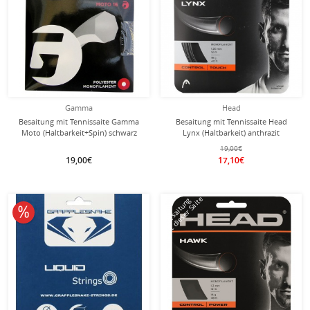
Gamma
Head
Besaitung mit Tennissaite Gamma
Besaitung mit Tennissaite Head
Moto (Haltbarkeit+Spin) schwarz
Lynx (Haltbarkeit) anthrazit
19,00€
19,00€
17,10€
mit dieser Saite
Besaitung
10% reduziert