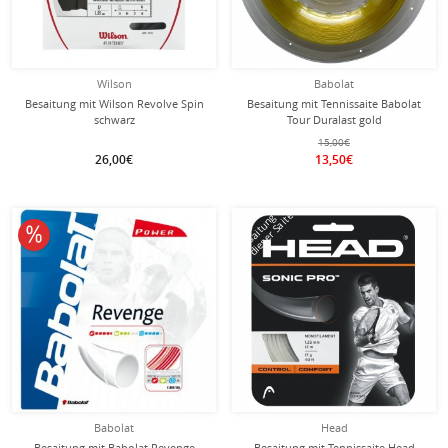
Wilson
Babolat
Besaitung mit Wilson Revolve Spin
Besaitung mit Tennissaite Babolat
schwarz
Tour Duralast gold
15,00€
26,00€
13,50€
mit dieser Saite
Besaitung
10% reduziert
Babolat
Head
Besaitung mit Babolat Revenge
Besaitung mit Tennissaite Head