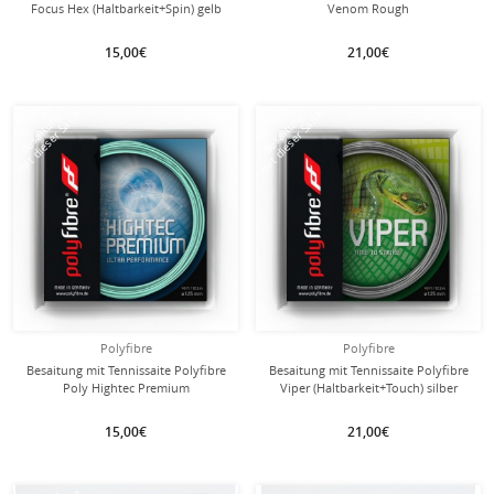
Focus Hex (Haltbarkeit+Spin) gelb
Venom Rough
15,00€
21,00€
mit dieser Saite
mit dieser Saite
Besaitung
Besaitung
Polyfibre
Polyfibre
Besaitung mit Tennissaite Polyfibre
Besaitung mit Tennissaite Polyfibre
Poly Hightec Premium
Viper (Haltbarkeit+Touch) silber
15,00€
21,00€