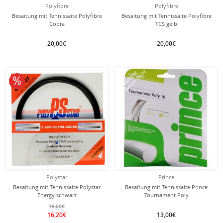
Polyfibre
Polyfibre
Besaitung mit Tennissaite Polyfibre
Besaitung mit Tennissaite Polyfibre
Cobra
TCS gelb
20,00€
20,00€
mit dieser Saite
Besaitung
10% reduziert
Polystar
Prince
Besaitung mit Tennissaite Polystar
Besaitung mit Tennissaite Prince
Energy schwarz
Tournament Poly
18,00€
16,20€
13,00€