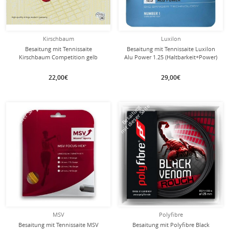
Kirschbaum
Luxilon
Besaitung mit Tennissaite
Besaitung mit Tennissaite Luxilon
Kirschbaum Competition gelb
Alu Power 1.25 (Haltbarkeit+Power)
silber
22,00€
29,00€
mit dieser Saite
mit dieser Saite
Besaitung
Besaitung
MSV
Polyfibre
Besaitung mit Tennissaite MSV
Besaitung mit Polyfibre Black