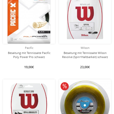
mit dieser Saite
mit dieser Saite
Pacific
Wilson
Besaitung mit Tennissaite Pacific
Besaitung mit Tennissaite Wilson
Poly Power Pro schwarz
Revolve (Spin+Haltbarkeit) schwarz
19,00€
23,00€
mit dieser Saite
Besaitung
10% reduziert