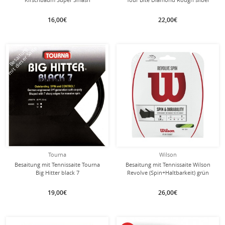
(Haltbarkeit+Kontrolle) orange
16,00€
22,00€
mit dieser Saite
mit dieser Saite
Besaitung
Besaitung
Tourna
Wilson
Besaitung mit Tennissaite Tourna
Besaitung mit Tennissaite Wilson
Big Hitter black 7
Revolve (Spin+Haltbarkeit) grün
19,00€
26,00€