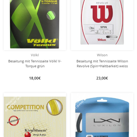
Völkl
Wilson
Besaitung mit Tennissaite Völkl V-
Besaitung mit Tennissaite Wilson
Torque grün
Revolve (Spin+Haltbarkeit) weiss
18,00€
23,00€
mit dieser Saite
mit dieser Saite
Besaitung
Besaitung