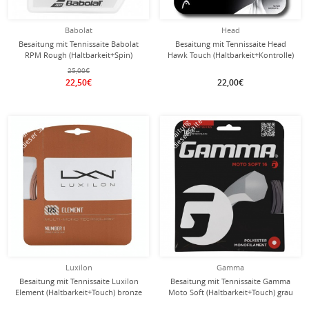
Babolat
Head
Besaitung mit Tennissaite Babolat
Besaitung mit Tennissaite Head
RPM Rough (Haltbarkeit+Spin)
Hawk Touch (Haltbarkeit+Kontrolle)
dunkelgrau
anthrazitgraugrau
25,00€
22,50€
22,00€
mit dieser Saite
mit dieser Saite
Besaitung
Besaitung
Luxilon
Gamma
Besaitung mit Tennissaite Luxilon
Besaitung mit Tennissaite Gamma
Element (Haltbarkeit+Touch) bronze
Moto Soft (Haltbarkeit+Touch) grau