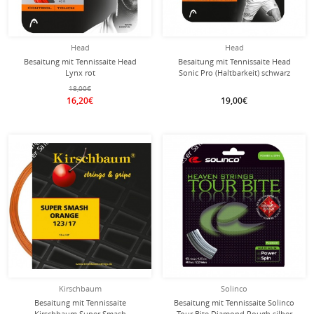
Head
Head
Besaitung mit Tennissaite Head
Besaitung mit Tennissaite Head
Lynx rot
Sonic Pro (Haltbarkeit) schwarz
18,00€
16,20€
19,00€
mit dieser Saite
mit dieser Saite
Besaitung
Besaitung
Kirschbaum
Solinco
Besaitung mit Tennissaite
Besaitung mit Tennissaite Solinco
Kirschbaum Super Smash
Tour Bite Diamond Rough silber