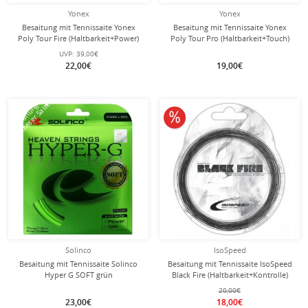
Yonex
Yonex
Besaitung mit Tennissaite Yonex
Besaitung mit Tennissaite Yonex
Poly Tour Fire (Haltbarkeit+Power)
Poly Tour Pro (Haltbarkeit+Touch)
schwarz
blau
UVP:
39,00€
22,00€
19,00€
mit dieser Saite
Besaitung
10% reduziert
Solinco
IsoSpeed
Besaitung mit Tennissaite Solinco
Besaitung mit Tennissaite IsoSpeed
Hyper G SOFT grün
Black Fire (Haltbarkeit+Kontrolle)
schwarz
20,00€
23,00€
18,00€