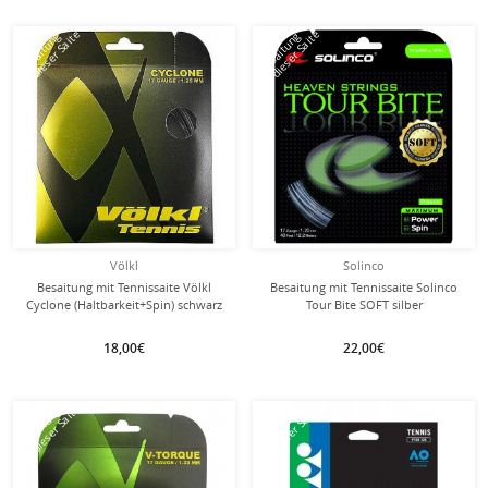
mit dieser Saite
mit dieser Saite
Besaitung
Besaitung
Völkl
Solinco
Besaitung mit Tennissaite Völkl
Besaitung mit Tennissaite Solinco
Cyclone (Haltbarkeit+Spin) schwarz
Tour Bite SOFT silber
18,00€
22,00€
mit dieser Saite
mit dieser Saite
Besaitung
Besaitung