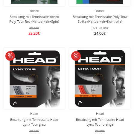
Yonex
Yonex
Besaitung mit Tennissaite Yonex
Besaitung mit Tennissaite Poly Tour
Poly Tour Rev (Haltbarkeit+Spin)
Strike (Haltbarkeit+Kontrolle)
violett
schwarz
28,00€
UVP:
41,00€
25,20€
24,00€
10% reduziert
10% reduziert
Head
Head
Besaitung mit Tennissaite Head
Besaitung mit Tennissaite Head
Lynx Tour grau
Lynx Tour orange
20,00€
20,00€