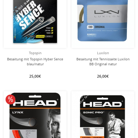
Topspin
Luxilon
Besaitung mit Topspin Hyber Sence
Besaitung mit Tennissaite Luxilon
blau/natur
BB Original natur
25,00€
26,00€
mit dieser Saite
Besaitung
10% reduziert