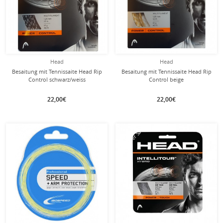
Head
Head
Besaitung mit Tennissaite Head Rip
Besaitung mit Tennissaite Head Rip
Control schwarz/weiss
Control beige
22,00€
22,00€
mit dieser Saite
mit dieser Saite
Besaitung
Besaitung