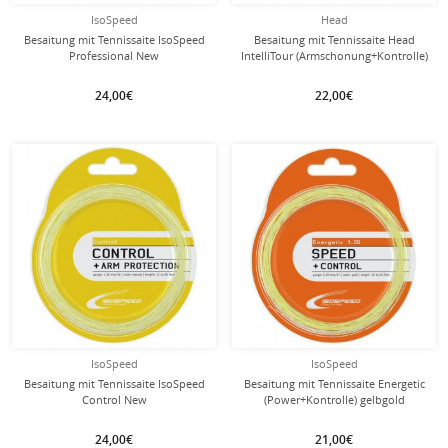
IsoSpeed
Head
Besaitung mit Tennissaite IsoSpeed
Besaitung mit Tennissaite Head
Professional New
IntelliTour (Armschonung+Kontrolle)
natur
24,00€
22,00€
mit dieser Saite
mit dieser Saite
Besaitung
Besaitung
IsoSpeed
IsoSpeed
Besaitung mit Tennissaite IsoSpeed
Besaitung mit Tennissaite Energetic
Control New
(Power+Kontrolle) gelbgold
(Kontrolle+Armschonung) natur
24,00€
21,00€