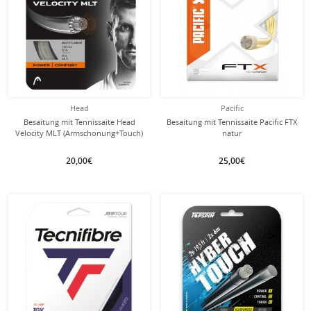
Head
Pacific
Besaitung mit Tennissaite Head
Besaitung mit Tennissaite Pacific FTX
Velocity MLT (Armschonung+Touch)
natur
natur
20,00€
25,00€
mit dieser Saite
Besaitung