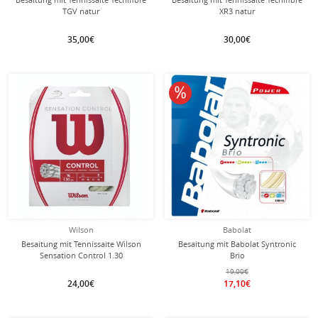
TGV natur
XR3 natur
35,00€
30,00€
mit dieser Saite
Besaitung
10% reduziert
Wilson
Babolat
Besaitung mit Tennissaite Wilson
Besaitung mit Babolat Syntronic
Sensation Control 1.30
Brio
(Kontrolle+Touch) natur
19,00€
24,00€
17,10€