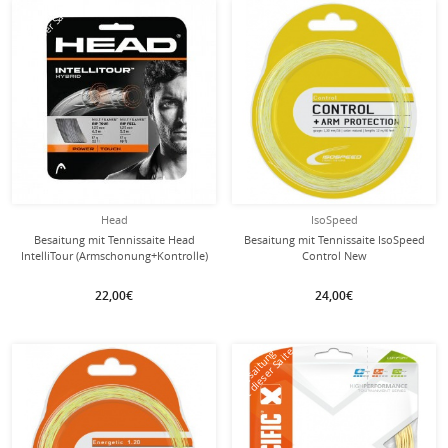
mit dieser Saite
mit dieser Saite
Besaitung
Besaitung
Head
IsoSpeed
Besaitung mit Tennissaite Head
Besaitung mit Tennissaite IsoSpeed
IntelliTour (Armschonung+Kontrolle)
Control New
natur
(Kontrolle+Armschonung) natur
22,00€
24,00€
mit dieser Saite
mit dieser Saite
Besaitung
Besaitung