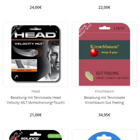
24,00€
22,00€
mit dieser Saite
mit dieser Saite
Besaitung
Besaitung
Head
Kirschbaum
Besaitung mit Tennissaite Head
Besaitung mit Tennissaite
Velocity MLT (Armschonung+Touch)
Kirschbaum Gut Feeling
schwarz
(Armschonung+Touch) natur
21,00€
34,95€
Besaitung
Besaitung