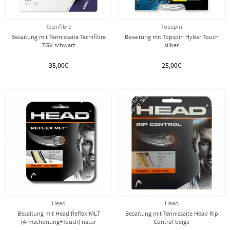
Tecnifibre
Topspin
Besaitung mit Tennissaite Tecnifibre
Besaitung mit Topspin Hyber Touch
TGV schwarz
silber
35,00€
25,00€
mit dieser Saite
mit dieser Saite
Besaitung
Besaitung
Head
Head
Besaitung mit Head Reflex MLT
Besaitung mit Tennissaite Head Rip
(Armschonung+Touch) natur
Control beige