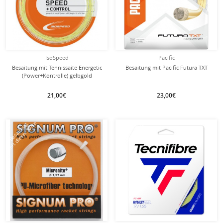
IsoSpeed
Pacific
Besaitung mit Tennissaite Energetic
Besaitung mit Pacific Futura TXT
(Power+Kontrolle) gelbgold
21,00€
23,00€
mit dieser Saite
mit dieser Saite
Besaitung
Besaitung