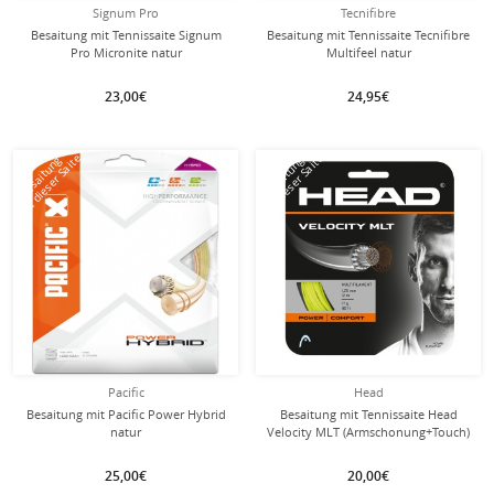
Signum Pro
Tecnifibre
Besaitung mit Tennissaite Signum
Besaitung mit Tennissaite Tecnifibre
Pro Micronite natur
Multifeel natur
23,00€
24,95€
mit dieser Saite
mit dieser Saite
Besaitung
Besaitung
Pacific
Head
Besaitung mit Pacific Power Hybrid
Besaitung mit Tennissaite Head
natur
Velocity MLT (Armschonung+Touch)
gelb
25,00€
20,00€