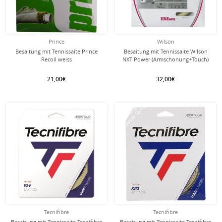
Prince
Wilson
Besaitung mit Tennissaite Prince
Besaitung mit Tennissaite Wilson
Recoil weiss
NXT Power (Armschonung+Touch)
natur
21,00€
32,00€
mit dieser Saite
mit dieser Saite
Besaitung
Besaitung
Tecnifibre
Tecnifibre
Besaitung mit Tennissaite Tecnifibre
Besaitung mit Tennissaite Tecnifibre