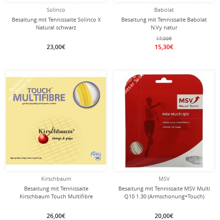
Solinco
Babolat
Besaitung mit Tennissaite Solinco X
Besaitung mit Tennissaite Babolat
Natural schwarz
N.Vy natur
17,00€
23,00€
15,30€
mit dieser Saite
mit dieser Saite
Besaitung
Besaitung
Kirschbaum
MSV
Besaitung mit Tennissaite
Besaitung mit Tennissaite MSV Multi
Kirschbaum Touch Multifibre
Q10 1.30 (Armschonung+Touch)
(Armschonung) natur
weiss
26,00€
20,00€