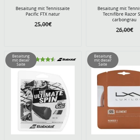
Besaitung mit Tennissaite
Besaitung mit Tenni
Pacific FTX natur
Tecnifibre Razor S
carbongrau
25,00€
26,00€
Besaitung
Besaitung
mit dieser
mit dieser
Saite
Saite