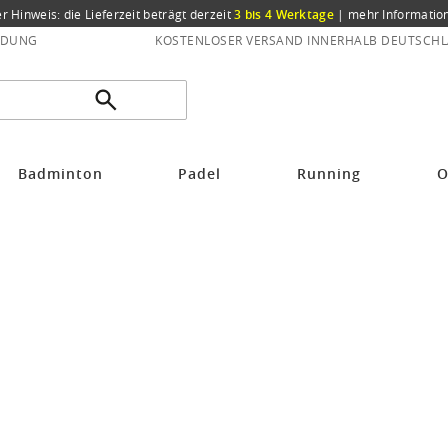
er Hinweis: die Lieferzeit beträgt derzeit
3 bis 4 Werktage
|
mehr Informatio
NDUNG
KOSTENLOSER VERSAND INNERHALB DEUTSCHL
Badminton
Padel
Running
O