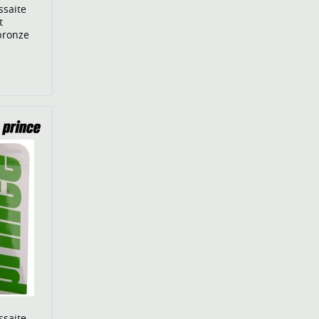
ssaite
t
bronze
ssaite