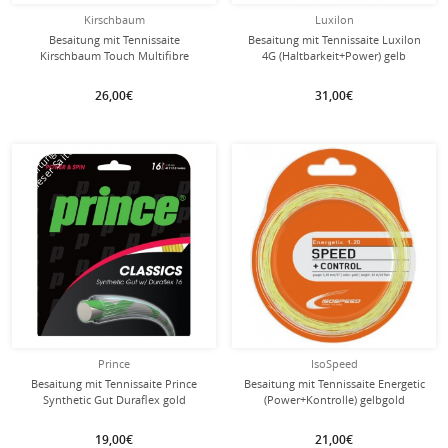
Kirschbaum
Luxilon
Besaitung mit Tennissaite
Besaitung mit Tennissaite Luxilon
Kirschbaum Touch Multifibre
4G (Haltbarkeit+Power) gelb
(Armschonung) natur
26,00€
31,00€
mit dieser Saite
mit dieser Saite
Besaitung
Besaitung
Prince
IsoSpeed
Besaitung mit Tennissaite Prince
Besaitung mit Tennissaite Energetic
Synthetic Gut Duraflex gold
(Power+Kontrolle) gelbgold
19,00€
21,00€