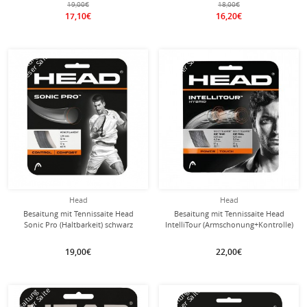
19,00€
18,00€
17,10€
16,20€
mit dieser Saite
mit dieser Saite
Besaitung
Besaitung
Head
Head
Besaitung mit Tennissaite Head
Besaitung mit Tennissaite Head
Sonic Pro (Haltbarkeit) schwarz
IntelliTour (Armschonung+Kontrolle)
natur
19,00€
22,00€
Besaitung
Besaitung