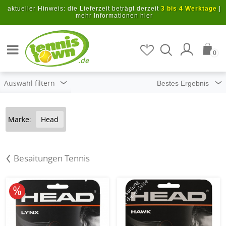
Zum Hauptinhalt springen
aktueller Hinweis: die Lieferzeit beträgt derzeit
3 bis 4 Werktage
|
mehr Informationen hier
Artikel suchen
0
.de
Auswahl filtern
Marke:
Head
Besaitungen Tennis
mit dieser Saite
Besaitung
10% reduziert