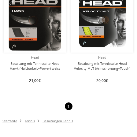
mit dieser Saite
mit dieser Saite
Head
Head
Besaitung mit Tennissaite Head
Besaitung mit Tennissaite Head
Hawk (Haltbarkeit+Power) weiss
Velocity MLT (Armschonung+Touch)
gelb
21,00€
20,00€
1
Startseite
Tennis
Besaitungen Tennis