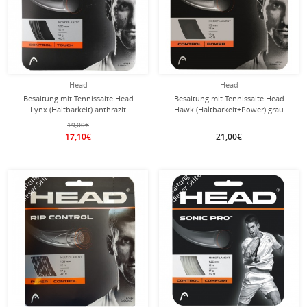
Head
Head
Besaitung mit Tennissaite Head
Besaitung mit Tennissaite Head
Lynx (Haltbarkeit) anthrazit
Hawk (Haltbarkeit+Power) grau
19,00€
17,10€
21,00€
mit dieser Saite
mit dieser Saite
Besaitung
Besaitung