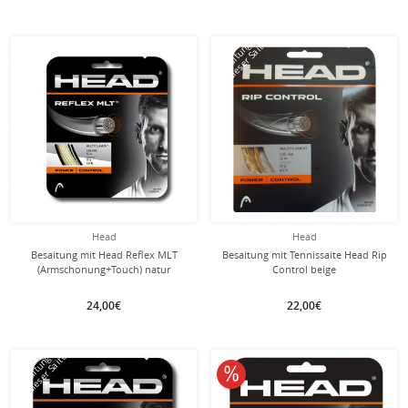
mit dieser Saite
mit dieser Saite
Besaitung
Besaitung
Head
Head
Besaitung mit Head Reflex MLT
Besaitung mit Tennissaite Head Rip
(Armschonung+Touch) natur
Control beige
24,00€
22,00€
mit dieser Saite
Besaitung
10% reduziert