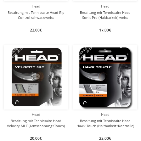
Head
Head
Besaitung mit Tennissaite Head Rip
Besaitung mit Tennissaite Head
Control schwarz/weiss
Sonic Pro (Haltbarkeit) weiss
22,00€
17,00€
mit dieser Saite
mit dieser Saite
Besaitung
Besaitung
Head
Head
Besaitung mit Tennissaite Head
Besaitung mit Tennissaite Head
Velocity MLT (Armschonung+Touch)
Hawk Touch (Haltbarkeit+Kontrolle)
natur
anthrazitgraugrau
20,00€
22,00€