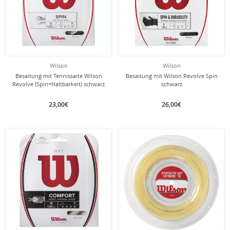
Wilson
Wilson
Besaitung mit Tennissaite Wilson
Besaitung mit Wilson Revolve Spin
Revolve (Spin+Haltbarkeit) schwarz
schwarz
23,00€
26,00€
mit dieser Saite
mit dieser Saite
Besaitung
Besaitung