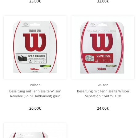
23,00€
32,00€
mit dieser Saite
mit dieser Saite
Besaitung
Besaitung
Wilson
Wilson
Besaitung mit Tennissaite Wilson
Besaitung mit Tennissaite Wilson
Revolve (Spin+Haltbarkeit) grün
Sensation Control 1.30
(Kontrolle+Touch) natur
26,00€
24,00€
mit dieser Saite
Besaitung