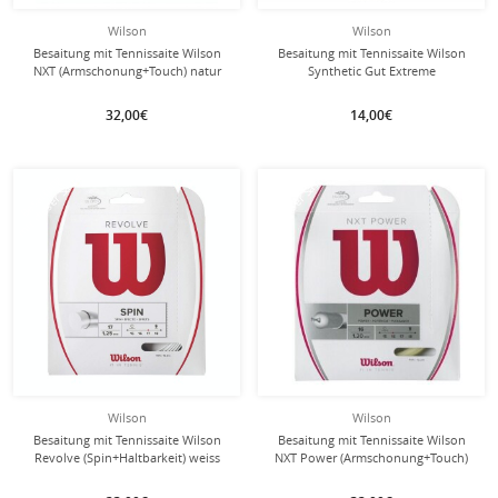
Wilson
Wilson
Besaitung mit Tennissaite Wilson
Besaitung mit Tennissaite Wilson
NXT (Armschonung+Touch) natur
Synthetic Gut Extreme
32,00€
14,00€
mit dieser Saite
mit dieser Saite
Besaitung
Besaitung
Wilson
Wilson
Besaitung mit Tennissaite Wilson
Besaitung mit Tennissaite Wilson
Revolve (Spin+Haltbarkeit) weiss
NXT Power (Armschonung+Touch)
natur