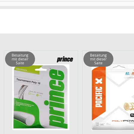
Besaitung
Besaitung
mit dieser
mit dieser
Saite
Saite