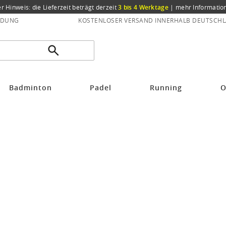
er Hinweis: die Lieferzeit beträgt derzeit
3 bis 4 Werktage
|
mehr Informatio
NDUNG
KOSTENLOSER VERSAND INNERHALB DEUTSCHL
Badminton
Padel
Running
O