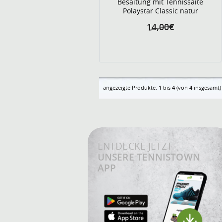
Besaitung mit Tennissaite
Polaystar Classic natur
14,00€
angezeigte Produkte:
1
bis
4
(von
4
insgesamt)
ENTDECKE JETZT
UNSERE TENNISTOWN
APP