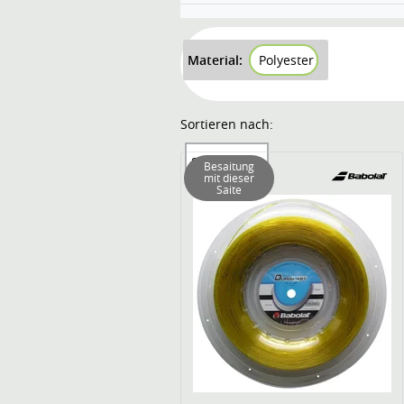
Material:
Polyester
Sortieren nach:
Sortierung
Besaitung
mit dieser
Saite