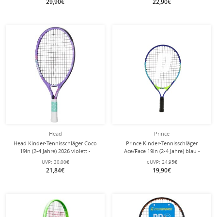
29,90€
22,90€
Head
Prince
Head Kinder-Tennisschläger Coco
Prince Kinder-Tennisschläger
19in (2-4 Jahre) 2026 violett -
Ace/Face 19in (2-4 Jahre) blau -
besaitet -
besaitet -
UVP:
30,00€
eUVP:
24,95€
21,84€
19,90€