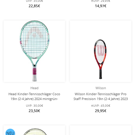
UVP:
35,00€
eUVP:
29,95€
22,85€
14,97€
Head
Wilson
Head Kinder-Tennisschläger Coco
Wilson Kinder-Tennisschläger Pro
19in (2-4 Jahre) 2024 mintgrün-
Staff Precision 19in (2-4 Jahre) 2023
besaitet -
rot - besaitet -
UVP:
30,00€
eUVP:
45,00€
23,50€
29,95€
NEU