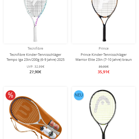
Tecnifibre
Prince
Tecnifibre Kinder-Tennisschläger
Prince Kinder-Tennisschläger
Tempo Iga 23in/200g (6-9 Jahre) 2025
Warrior Elite 23in (7-10 Jahre) braun
weiss/violett - besaitet -
- besaitet -
UVP:
32,99€
39,90€
27,90€
35,91€
10% reduziert
NEU