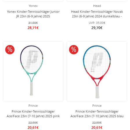
Yonex
Head
Yonex Kinder-Tennisschläger Junior
Head Kinder-Tennisschläger Novak
JR 23in (6-9 Jahre) 2025
23in (6-9 Jahre) 2024 dunkelblau -
korallrot/orange - besaitet -
besaitet -
31,90€
UVP:
35,00€
28,71€
29,70€
10% reduziert
10% reduziert
Prince
Prince
Prince Kinder-Tennisschläger
Prince Kinder-Tennisschläger
Ace/Face 23in (7-10 Jahre) 2025 pink
Ace/Face 23in (7-10 Jahre) 2025 blau
- besaitet -
- besaitet -
22,90€
22,90€
20,61€
20,61€