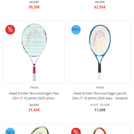
43,55€
69,95€
SET
39,20€
62,95€
10% reduziert
NEU
Head
Head
Head Kinder-Tennisschläger Paw
Head Kinder-Tennisschläger Jannik
23in (7-10 Jahre) 2025 weiss -
23in (7-10 Jahre) 2026 blau - besaitet
besaitet -
-
34,95€
eUVP:
35,00€
31,45€
17,50€
10% reduziert
NEU