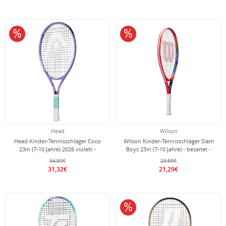
10% reduziert
10% reduziert
Head
Wilson
Head Kinder-Tennisschläger Coco
Wilson Kinder-Tennisschläger Slam
23in (7-10 Jahre) 2026 violett -
Boys 23in (7-10 Jahre) - besaitet -
besaitet -
34,80€
23,65€
31,32€
21,29€
10% reduziert