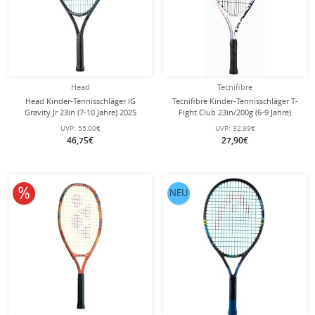
Head
Tecnifibre
Head Kinder-Tennisschläger IG
Tecnifibre Kinder-Tennisschläger T-
Gravity Jr 23in (7-10 Jahre) 2025
Fight Club 23in/200g (6-9 Jahre)
schwarz/blau - besaitet -
weiss - besaitet -
UVP:
55,00€
UVP:
32,99€
46,75€
27,90€
10% reduziert
NEU