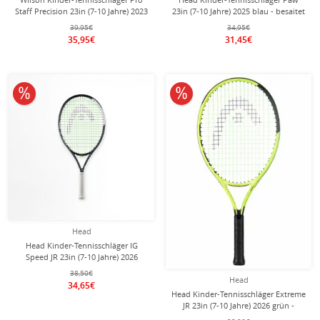
Staff Precision 23in (7-10 Jahre) 2023
23in (7-10 Jahre) 2025 blau - besaitet
rot - besaitet -
-
39,95€
34,95€
35,95€
31,45€
10% reduziert
10% reduziert
Head
Head Kinder-Tennisschläger IG
Speed JR 23in (7-10 Jahre) 2026
schwarz/weiss - besaitet -
38,50€
Head
34,65€
Head Kinder-Tennisschläger Extreme
JR 23in (7-10 Jahre) 2026 grün -
besaitet -