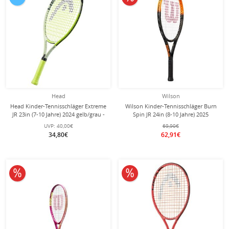
Head
Wilson
Head Kinder-Tennisschläger Extreme
Wilson Kinder-Tennisschläger Burn
JR 23in (7-10 Jahre) 2024 gelb/grau -
Spin JR 24in (8-10 Jahre) 2025
besaitet -
schwarz/orange - besaitet -
UVP:
40,00€
69,90€
34,80€
62,91€
10% reduziert
10% reduziert