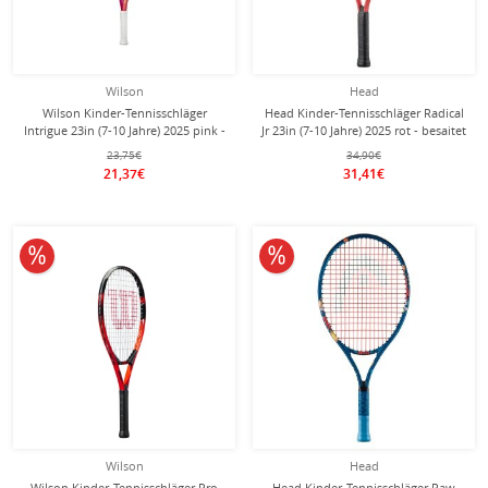
Wilson
Head
Wilson Kinder-Tennisschläger
Head Kinder-Tennisschläger Radical
Intrigue 23in (7-10 Jahre) 2025 pink -
Jr 23in (7-10 Jahre) 2025 rot - besaitet
besaitet - Mädchen
-
23,75€
34,90€
21,37€
31,41€
10% reduziert
10% reduziert
Wilson
Head
Wilson Kinder-Tennisschläger Pro
Head Kinder-Tennisschläger Paw