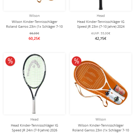
Wilson
Head
Wilson Kinder-Tennisschläger
Head Kinder-Tennisschläger IG
Roland Garros 23in (1x Schläger 7-10
Speed JR 23in (7-10 Jahre) 2024
Jahre + 1x Flasche + 2x Bälle) SET
schwarz/grau - besaitet -
66,95€
eUVP:
55,00€
60,25€
42,75€
10% reduziert
10% reduziert
Head
Wilson
Head Kinder-Tennisschläger IG
Wilson Kinder-Tennisschläger
Speed JR 24in (7-9 Jahre) 2026
Roland Garros 23in (1x Schläger 7-10
schwarz/weiss - besaitet -
Jahre + 1x Flasche + 2x Bälle) 2026