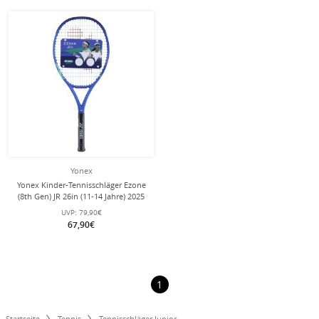
Yonex
Yonex Kinder-Tennisschläger Ezone
(8th Gen) JR 26in (11-14 Jahre) 2025
blau - besaitet -
UVP:
79,90€
67,90€
1
Startseite
Tennis
Tennisschläger Junior