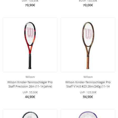
UVP:
104,95€
eUVP:
140,00€
79,90€
70,00€
Wilson
Wilson
Wilson Kinder-Tennisschläger Pro
Wilson Kinder-Tennisschläger Pro
Staff Precision 26in (11-14 Jahre)
Staff V14.0 #23 26in/240g (11-14
2023 rot - besaitet -
Jahre) bronzebraun - besaitet -
UVP:
55,00€
UVP:
125,00€
44,90€
94,90€