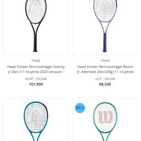
Head
Head
Head Kinder-Tennisschläger Gravity
Head Kinder-Tennisschläger Boom
Jr 26in (11-14 Jahre) 2023 schwarz -
Jr. Alternate 26in/245g (11-14 Jahre)
besaitet -
2026 lila - besaitet -
eUVP:
120,00€
UVP:
130,00€
107,90€
88,50€
NEU