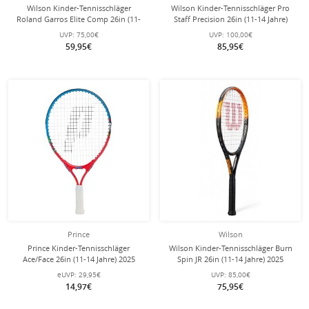
Wilson Kinder-Tennisschläger
Wilson Kinder-Tennisschläger Pro
Roland Garros Elite Comp 26in (11-
Staff Precision 26in (11-14 Jahre)
14 Jahre) 2026 - besaitet -
2026 schwarz/rot - besaitet -
UVP:
75,00€
UVP:
100,00€
59,95€
85,95€
Prince
Wilson
Prince Kinder-Tennisschläger
Wilson Kinder-Tennisschläger Burn
Ace/Face 26in (11-14 Jahre) 2025
Spin JR 26in (11-14 Jahre) 2025
blau - besaitet -
schwarz/orange - besaitet -
eUVP:
29,95€
UVP:
85,00€
14,97€
75,95€