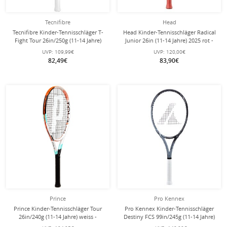
Tecnifibre
Head
Tecnifibre Kinder-Tennisschläger T-
Head Kinder-Tennisschläger Radical
Fight Tour 26in/250g (11-14 Jahre)
Junior 26in (11-14 Jahre) 2025 rot -
2025 weiss - besaitet -
besaitet -
UVP:
109,99€
UVP:
120,00€
82,49€
83,90€
Prince
Pro Kennex
Prince Kinder-Tennisschläger Tour
Pro Kennex Kinder-Tennisschläger
26in/240g (11-14 Jahre) weiss -
Destiny FCS 99in/245g (11-14 Jahre)
besaitet -
grau - besaitet -