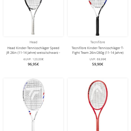
Head
Tecnifibre
Head Kinder-Tennisschläger Speed
Tecnifibre Kinder-Tennisschläger T-
JR 26in (11-14 Jahre) weiss/schwarz -
Fight Team 26in/260g (11-14 Jahre)
besaitet -
weiss - besaitet -
eUVP:
120,00€
UVP:
69,99€
96,95€
59,90€