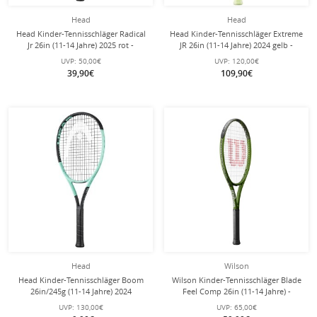
Head
Head
Head Kinder-Tennisschläger Radical
Head Kinder-Tennisschläger Extreme
Jr 26in (11-14 Jahre) 2025 rot -
JR 26in (11-14 Jahre) 2024 gelb -
besaitet -
besaitet -
UVP:
50,00€
UVP:
120,00€
39,90€
109,90€
Head
Wilson
Head Kinder-Tennisschläger Boom
Wilson Kinder-Tennisschläger Blade
26in/245g (11-14 Jahre) 2024
Feel Comp 26in (11-14 Jahre) -
schwarz/türkis - besaitet -
besaitet -
UVP:
130,00€
UVP:
65,00€