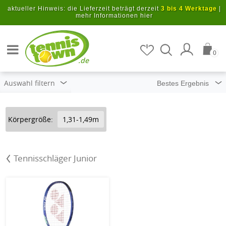
Zum Hauptinhalt springen
aktueller Hinweis: die Lieferzeit beträgt derzeit
3 bis 4 Werktage
|
mehr Informationen hier
Artikel suchen
0
.de
Auswahl filtern
Körpergröße:
1,31-1,49m
Tennisschläger Junior