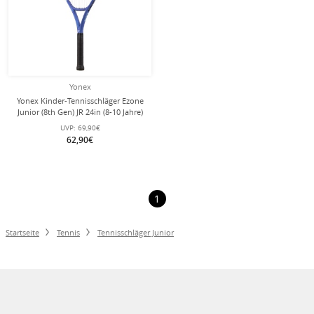
Yonex
Yonex Kinder-Tennisschläger Ezone
Junior (8th Gen) JR 24in (8-10 Jahre)
2025 blau - besaitet -
UVP:
69,90€
62,90€
1
Startseite
Tennis
Tennisschläger Junior